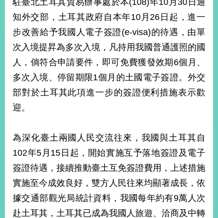
駐臺北土耳其貿易辦事處於本(108)年10月30日通
經
濟
知外交部，土耳其政府自本年10月26日起，進一
日
步改善給予我國人電子簽證(e-visa)的待遇，由單
不
落
次入境提昇為多次入境，凡持用我國普通護照的國
國
人，倘符合申請要件，即可免費獲發效期6個月、
台
多次入境、停留期限1個月的土國電子簽證。外交
海
和
部對於土耳其此項進一步的簽證便利措施表示歡
平
迎。
護
照
為深化臺土兩國人民交流往來，我國與土耳其自
回
102年5月15日起，開始實施互予落地簽證及電子
首
網
簽證待遇，接續推動臺土互免簽證費用，上述措施
頁
站
實施至今成效良好，雙方人民往來均顯著成長，依
關
據交通部觀光局統計資料，我國每年約有9萬人次
於
導
本
赴土耳其，土耳其已成為我國人旅遊、洽商及中轉
覽