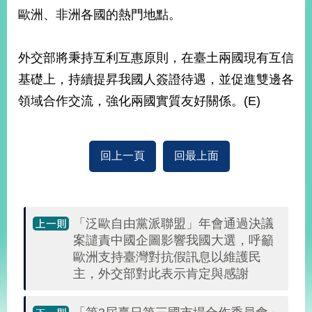
部
歐洲、非洲各國的熱門地點。
新
聞
外交部將秉持互利互惠原則，在臺土兩國現有互信
中
心
基礎上，持續提昇我國人簽證待遇，並促進雙邊各
領域合作交流，強化兩國實質友好關係。(E)
外
交
資
訊
回上一頁
回最上面
國
家
與
「泛歐自由黨派聯盟」年會通過決議
地
案譴責中國企圖影響我國大選，呼籲
區
歐洲支持臺灣對抗假訊息以維護民
主，外交部對此表示肯定與感謝
國
際
傳