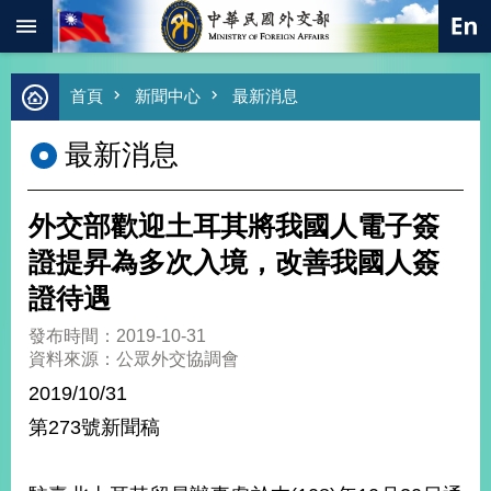
:::
跳到主要內容區塊
進
首頁
新聞中心
最新消息
階
搜
最新消息
尋
熱
門
外交部歡迎土耳其將我國人電子簽
關
鍵
證提昇為多次入境，改善我國人簽
字
證待遇
總
合
發布時間：2019-10-31
外
資料來源：公眾外交協調會
交
2019/10/31
價
第273號新聞稿
值
外
交