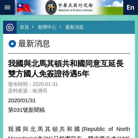
:::
跳到主要內容區塊
進
首頁
新聞中心
最新消息
階
搜
最新消息
尋
熱
門
我國與北馬其頓共和國同意互延長
關
鍵
雙方國人免簽證待遇5年
字
發布時間：2020-01-31
總
資料來源：歐洲司
合
外
2020/01/31
交
第031號新聞稿
價
值
外
我國與北馬其頓共和國(Republic of North
交