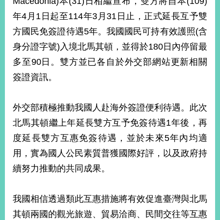
Macedonia)本(31)日相繼宣布，雙方將自本(109)
經
年4月1日起至114年3月31日止，正式延長互予雙
濟
日
方國民免簽證待遇5年。我國國民可持有效護照(含
不
落
身分證字號)入境北馬其頓，並得於180日內停留最
國
多至90日。雙方並已各自於外交部網站更新相關
台
簽證資訊。
海
和
平
外交部積極推動我國人赴海外簽證便利待遇。此次
護
北馬其頓繼上年延長雙方互予免簽待遇1年後，再
照
度延長雙方互惠免簽待遇，並於未來5年內均適
回
用，實為國人公民素質普獲國際好評，以及政府持
首
網
續努力推動的共同成果。
頁
站
關
我國相信透過類此互惠措施將有效促進臺灣與北馬
於
導
本
其頓兩國的觀光旅遊、貿易洽商、民間交往等互惠
覽