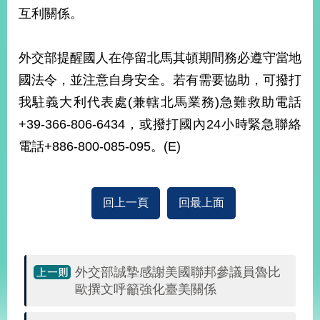
部
互利關係。
新
聞
外交部提醒國人在停留北馬其頓期間務必遵守當地
中
心
國法令，並注意自身安全。若有需要協助，可撥打
我駐義大利代表處(兼轄北馬業務)急難救助電話
外
+39-366-806-6434，或撥打國內24小時緊急聯絡
交
資
電話+886-800-085-095。(E)
訊
國
回上一頁
回最上面
家
與
地
區
外交部誠摯感謝美國聯邦參議員魯比
國
歐撰文呼籲強化臺美關係
際
傳