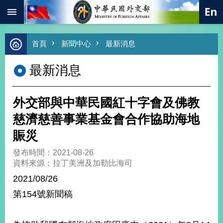
:::
跳到主要內容區塊
進
首頁
新聞中心
最新消息
階
搜
最新消息
尋
熱
門
外交部與中華民國紅十字會及佛教
關
鍵
慈濟慈善事業基金會合作協助海地
字
賑災
總
合
發布時間：2021-08-26
外
資料來源：拉丁美洲及加勒比海司
交
2021/08/26
價
第154號新聞稿
值
外
交