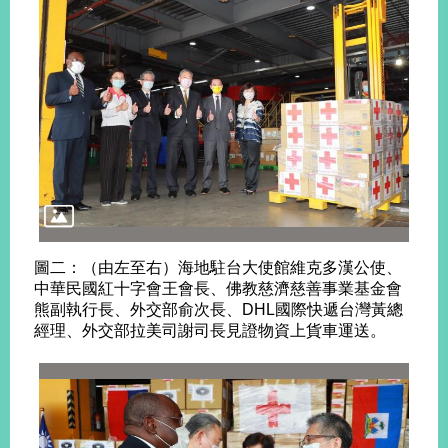
旅
部
粉
外
長
絲
國
信
專
人
箱
頁
急
難
救
LINE
助
Instagram
X平台
服
(原推特)
務
專
線
APP
YouTube
RSS
圖二：（由左至右）海地駐台大使館維克多漢公使、
政
中華民國紅十字會王會長、佛教慈濟慈善事業基金會
府
熊副執行長、外交部俞次長、DHL國際快遞台灣黃總
網
經理、外交部拉美司謝司長見證物資上貨車運送。
站
資
料
開
放
宣