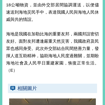
部
18公噸物資，並由外交部居間協調運送，以便儘
新
速送到海地災民手中，表達我國人民與海地人民休
聞
戚與共的情誼。
中
心
海地是我國在加勒比海的重要友邦，兩國邦誼密切
外
友好。面對友邦遭逢嚴重天然災害，我國政府及民
交
資
眾也感同身受。此次外交部結合民間慈善力量，發
訊
揮人道互助精神，協助海地人民度過難關，並期盼
國
海地社會及人民早日重建家園，恢復正常生活。
家
（E）
與
地
區
相關圖片
國
際
傳