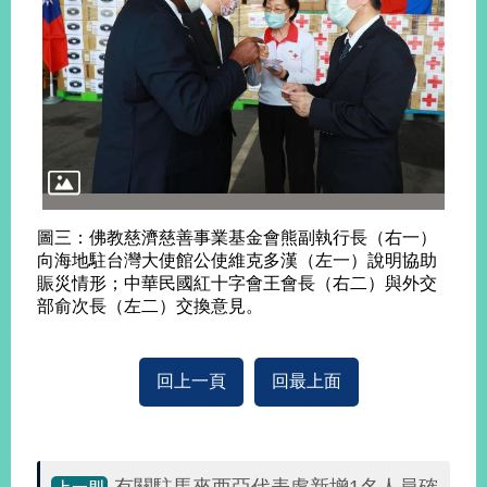
告
隱
私
權
保
護
及
資
訊
圖三：佛教慈濟慈善事業基金會熊副執行長（右一）
安
向海地駐台灣大使館公使維克多漢（左一）說明協助
全
賑災情形；中華民國紅十字會王會長（右二）與外交
政
部俞次長（左二）交換意見。
策
無
回上一頁
回最上面
障
礙
網
站
說
有關駐馬來西亞代表處新增1名人員確