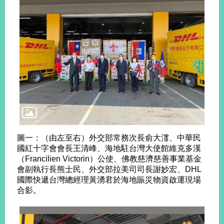
播
政
府
資
訊
公
開
為
民
服
務
圖一：（由左至右）外交部常務次長俞大㵢、中華民
國紅十字會會長王清峰、海地駐台灣大使館維克多漢
本
（Francilien Victorin）公使、佛教慈濟慈善事業基金
部
會副執行長熊士民、外交部拉美司司長謝妙宏、DHL
相
國際快遞台灣總經理黃湧君於海地賑災物資啟運現場
關
合影。
網
站