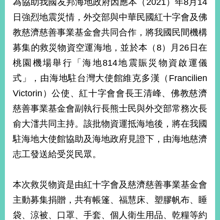
為協助我國友邦海地政府因應本（2021）年8月14
經
濟
日強烈地震災情，外交部與中華民國紅十字會及佛
日
教慈濟慈善事業基金會共同合作，將我國民間機構
不
落
募集的救災物資空運海地，並於本（8）月26日在
國
桃園機場舉行「海地814地震賑災物資啟運儀
台
式」，由海地駐台灣大使館維克多漢（Francilien
海
和
Victorin）公使、紅十字會會長王清峰、佛教慈濟
平
慈善事業基金會副執行長熊士民與外交部常務次長
護
照
俞大㵢共同主持。該批物資運抵海地後，將在我國
駐海地大使館協助及海地政府見證下，由海地慈濟
回
志工發送給受災民眾。
首
網
頁
站
本次救災物資是由紅十字會及慈濟慈善事業基金會
關
主動募集捐贈，共有帳篷、福慧床、塑膠帆布、睡
於
導
本
袋、涼被、口罩、手套、個人衛生用品、乾糧等約
覽