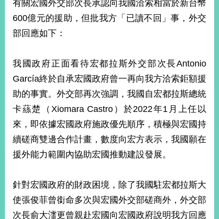
有關宏國外交部次長承認向我國洽索相當於新台幣
經
濟
600億元的援助，但批我方「已讀不回」事，外交
日
部回應如下：
不
落
國
我國政府正面看待宏都拉斯外交部次長Antonio
台
García終於自承宏國政府曾一再向我方洽索鉅額援
海
和
助的事實。外交部再次強調，我國自宏都拉斯總統
平
卡蕬楚（Xiomara Castro）於2022年1月上任以
護
照
來，即依據宏國政府施政優先順序，積極與宏國持
續磋商雙邊合作計畫，數度向宏方表示，我國願在
回
援外能力範圍內協助宏國推動建設發展。
首
網
頁
站
針對宏國政府的財政困境，除了我國駐宏都拉斯大
關
於
使張俊菲曾銜命多次與宏國外交部磋商外，外交部
導
本
次長俞大㵢更曾親赴宏國向宏國政府說明我方回應
覽