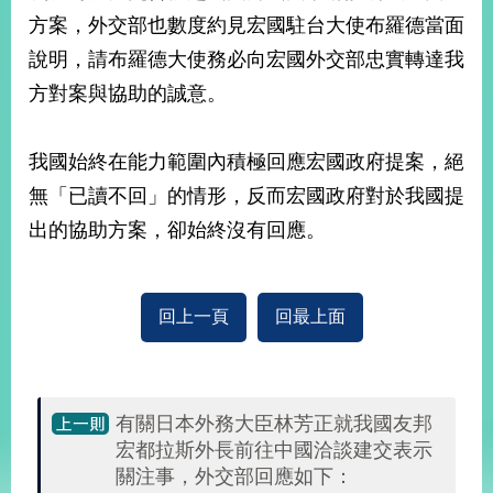
部
方案，外交部也數度約見宏國駐台大使布羅德當面
新
說明，請布羅德大使務必向宏國外交部忠實轉達我
聞
方對案與協助的誠意。
中
心
我國始終在能力範圍內積極回應宏國政府提案，絕
外
無「已讀不回」的情形，反而宏國政府對於我國提
交
資
出的協助方案，卻始終沒有回應。
訊
國
家
回上一頁
回最上面
與
地
區
有關日本外務大臣林芳正就我國友邦
國
宏都拉斯外長前往中國洽談建交表示
際
關注事，外交部回應如下：
傳