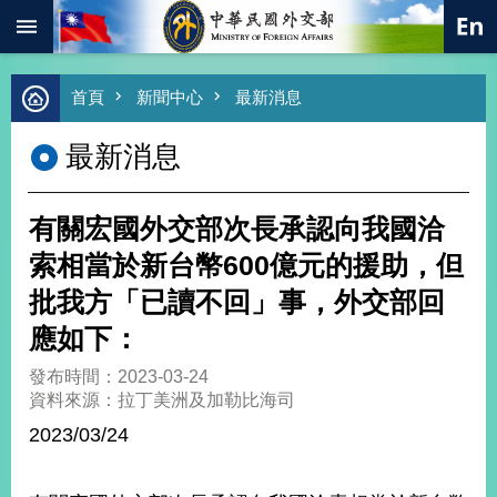
:::
跳到主要內容區塊
進
首頁
新聞中心
最新消息
階
搜
最新消息
尋
熱
門
有關宏國外交部次長承認向我國洽
關
鍵
索相當於新台幣600億元的援助，但
字
批我方「已讀不回」事，外交部回
總
合
應如下：
外
交
發布時間：2023-03-24
資料來源：拉丁美洲及加勒比海司
價
值
2023/03/24
外
交