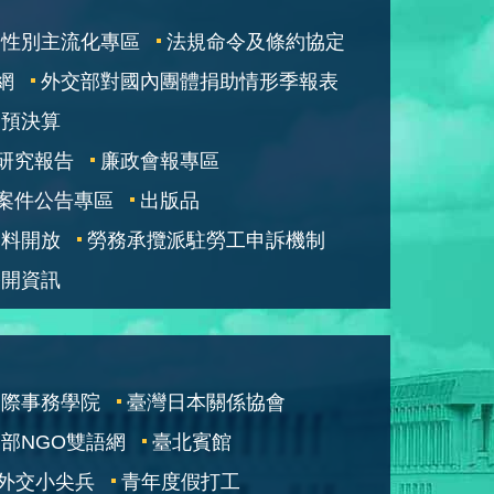
性別主流化專區
法規命令及條約協定
網
外交部對國內團體捐助情形季報表
部預決算
研究報告
廉政會報專區
案件公告專區
出版品
資料開放
勞務承攬派駐勞工申訴機制
公開資訊
國際事務學院
臺灣日本關係協會
部NGO雙語網
臺北賓館
外交小尖兵
青年度假打工