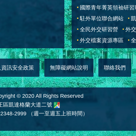
國際青年菁英領袖研習
駐外單位聯合網站
全民外交研習營
外
外交檔案資源專區
全
及資訊安全政策
無障礙網站說明
聯絡我們
 © 2020 All Rights Reserved
中正區凱達格蘭大道二號
2348-2999 （週一至週五上班時間）