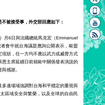
[連
覽
系"
是不被接受事，外交部回應如下：
本（4）月6日與法國總統馬克宏（Emmanuel
後記者會中就台海議題應詢公開表示，歐盟
結]"
[連
定現狀，任一方均不應以武力或威脅方式
萊恩主席延續日前就歐中關係發表演說的
迎與感謝。
及多邊場域強調對台海和平穩定的重視與
結]"
印太區域安全與繁榮，以及全球的自由民