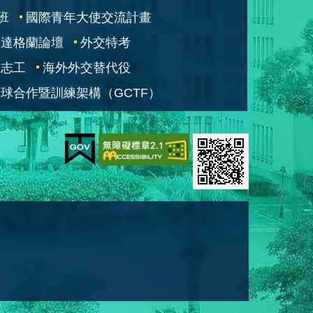
班
國際青年大使交流計畫
凱達格蘭論壇
外交特考
交志工
海外外交替代役
球合作暨訓練架構（GCTF）