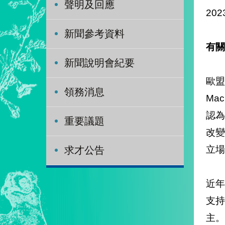
聲明及回應
202
新聞參考資料
有關
新聞說明會紀要
歐盟
領務消息
Ma
認
重要議題
改
立場
求才公告
近
支
主。