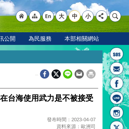
大
中
小
"回
"網
"英
訊公開
為民服務
本部相關網站
_
首頁
站導
文語
在台海使用武力是不被接受
發布時間：2023-04-07
資料來源：歐洲司