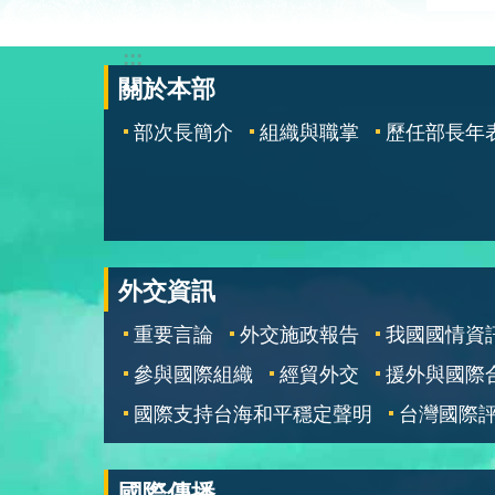
:::
關於本部
部次長簡介
組織與職掌
歷任部長年
外交資訊
重要言論
外交施政報告
我國國情資
參與國際組織
經貿外交
援外與國際
國際支持台海和平穩定聲明
台灣國際
國際傳播