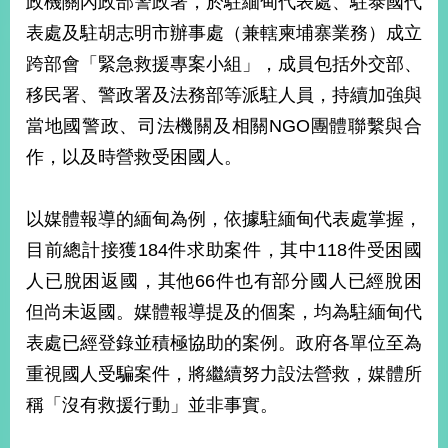
政機關內政部警政署，於駐緬甸代表處、駐泰國代
經
表處及駐胡志明市辦事處（兼轄柬埔寨業務）成立
濟
日
跨部會「緊急救援專案小組」，成員包括外交部、
不
落
移民署、警政署及法務部等派駐人員，持續加強與
國
當地國警政、司法機關及相關NGO團體聯繫與合
台
作，以及時營救受困國人。
海
和
平
以媒體報導的緬甸為例，依據駐緬甸代表處掌握，
護
目前總計接獲184件求助案件，其中118件受困國
照
人已脫困返國，其他66件也有部分國人已經脫困
回
但尚未返國。媒體報導提及的個案，均為駐緬甸代
首
網
表處已經登錄並積極協助的案例。政府各單位至為
頁
站
重視國人受騙案件，將繼續努力設法營救，媒體所
關
稱「沒有救援行動」並非事實。
於
導
本
覽