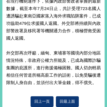
在現行機制運作下，依據內政部警政署掌握的最新
播
數據，截至本年7月24日止，共計受理723名國人
政
遭誘騙赴東南亞國家落入海外求職陷阱案件，已成
府
功協助479位求援國人返國。外交部將持續與內政
資
訊
部警政署及移民署等機關通力合作，積極營救受困
公
國人返國。
開
為
外交部再次呼籲，緬甸、柬埔寨等國境內部分地區
民
服
情況特殊，非政府公權力所能及，已成為國際詐騙
務
集團的庇護所，進行救援備極困難。國人切勿輕易
相信任何管道所稱高薪工作的話術，以免受騙後遭
本
部
限制人身自由，並須付出大筆金錢，得不償失。
相
關
網
站
回上一頁
回最上面