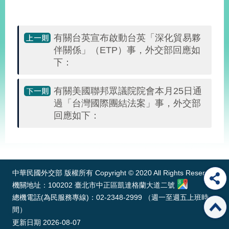
旅
部
粉
有關台英宣布啟動台英「深化貿易夥
外
長
絲
國
信
專
伴關係」（ETP）事，外交部回應如
人
箱
頁
急
下：
難
救
LINE
助
Instagram
X平台
服
(原推特)
務
有關美國聯邦眾議院院會本月25日通
專
線
過「台灣國際團結法案」事，外交部
回應如下：
APP
YouTube
RSS
:::
政
府
網
中華民國外交部 版權所有 Copyright © 2020 All Rights Reserved
站
資
機關地址：100202 臺北市中正區凱達格蘭大道二號
料
總機電話(為民服務專線)：02-2348-2999 （週一至週五上班時
開
間）
放
更新日期
2026-08-07
宣