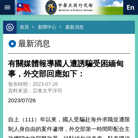
:::
跳到主要內容區塊
進
首頁
新聞中心
最新消息
階
搜
最新消息
尋
熱
門
有關媒體報導國人遭誘騙受困緬甸
關
鍵
事，外交部回應如下：
字
發布時間：2023-07-26
總
資料來源：亞東太平洋司
合
外
2023/07/26
交
價
自上（111）年以來，國人受騙赴海外求職並遭限
值
外
制人身自由的案件遽增，外交部第一時間即配合主
交