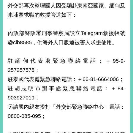
部
外交部再次整理國人因受騙赴東南亞國家、緬甸及
新
柬埔寨求職的救援管道如下：
聞
中
心
內政部警政署刑事警察局設立Telegram救援帳號
@cib8585，供海外人口販運被害人求援使用。
外
交
資
駐緬甸代表處緊急聯絡電話：＋95-9-
訊
257257575；
國
駐泰國代表處緊急聯絡電話：＋66-81-6664006；
家
駐胡志明市辦事處緊急聯絡電話：＋84-
與
903927019；
地
區
另請國內親友撥打「外交部緊急聯絡中心」電話：
0800-085-095；
國
際
傳