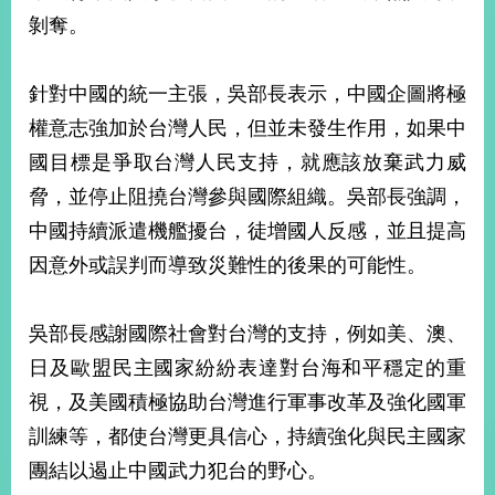
部
剝奪。
新
聞
針對中國的統一主張，吳部長表示，中國企圖將極
中
心
權意志強加於台灣人民，但並未發生作用，如果中
國目標是爭取台灣人民支持，就應該放棄武力威
外
脅，並停止阻撓台灣參與國際組織。吳部長強調，
交
資
中國持續派遣機艦擾台，徒增國人反感，並且提高
訊
因意外或誤判而導致災難性的後果的可能性。
國
家
吳部長感謝國際社會對台灣的支持，例如美、澳、
與
地
日及歐盟民主國家紛紛表達對台海和平穩定的重
區
視，及美國積極協助台灣進行軍事改革及強化國軍
訓練等，都使台灣更具信心，持續強化與民主國家
國
際
團結以遏止中國武力犯台的野心。
傳