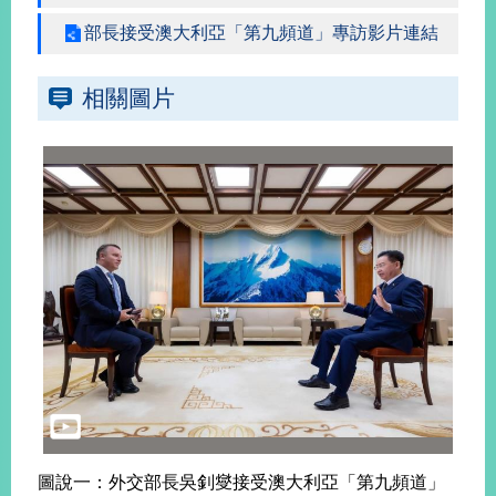
部長接受澳大利亞「第九頻道」專訪影片連結
旅
部
粉
外
長
絲
國
信
專
相關圖片
人
箱
頁
急
難
救
LINE
助
Instagram
X平台
服
(原推特)
務
專
線
APP
YouTube
RSS
政
府
網
站
資
料
開
放
圖說一：外交部長吳釗燮接受澳大利亞「第九頻道」
宣