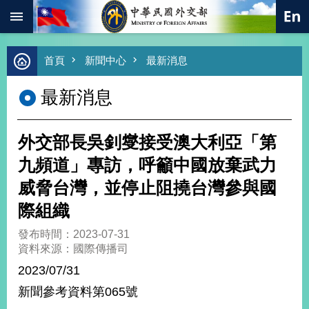
:::
跳到主要內容區塊
進
首頁
新聞中心
最新消息
階
搜
最新消息
尋
熱
門
外交部長吳釗燮接受澳大利亞「第
關
鍵
九頻道」專訪，呼籲中國放棄武力
字
威脅台灣，並停止阻撓台灣參與國
總
合
際組織
外
交
發布時間：2023-07-31
資料來源：國際傳播司
價
值
2023/07/31
外
新聞參考資料第065號
交