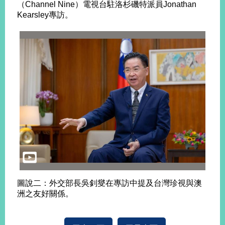
（Channel Nine）電視台駐洛杉磯特派員Jonathan
告
Kearsley專訪。
隱
私
權
保
護
及
資
訊
安
全
政
策
無
障
圖說二：外交部長吳釗燮在專訪中提及台灣珍視與澳
礙
洲之友好關係。
網
站
說