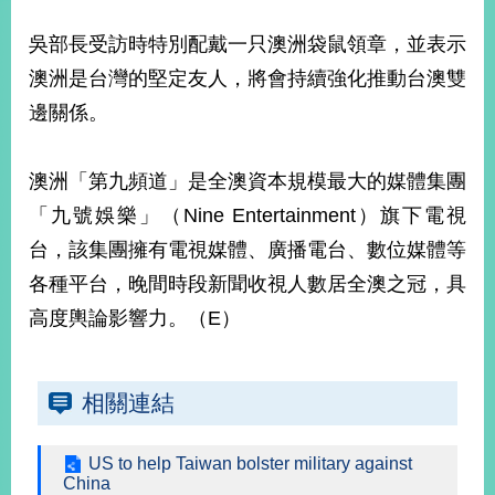
播
吳部長受訪時特別配戴一只澳洲袋鼠領章，並表示
政
澳洲是台灣的堅定友人，將會持續強化推動台澳雙
府
資
邊關係。
訊
公
開
澳洲「第九頻道」是全澳資本規模最大的媒體集團
「九號娛樂」（Nine Entertainment）旗下電視
為
台，該集團擁有電視媒體、廣播電台、數位媒體等
民
服
各種平台，晚間時段新聞收視人數居全澳之冠，具
務
高度輿論影響力。（E）
本
部
相
相關連結
關
網
US to help Taiwan bolster military against
站
China