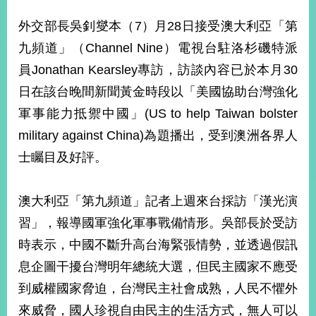
經
濟
外交部長吳釗燮本（7）月28日接受澳大利亞「第
日
九頻道」（Channel Nine）電視台駐洛杉磯特派
不
落
員Jonathan Kearsley專訪，訪談內容已於本月30
國
日在該台晚間新聞黃金時段以「美國協助台灣強化
台
軍事能力抵禦中國」(US to help Taiwan bolster
海
和
military against China)為題播出，受到澳洲各界人
平
士矚目及好評。
護
照
澳大利亞「第九頻道」記者上週來台採訪「漢光演
回
習」，報導國軍強化軍事戰備情形。吳部長於受訪
首
網
時表示，中國不斷升高台海緊張情勢，並透過假訊
頁
站
息企圖干擾台灣明年總統大選，但民主國家不應受
關
於
到威權國家脅迫，台灣民主社會成熟，人民不懼外
導
本
來威脅，國人珍視自由民主的生活方式，無人可以
覽