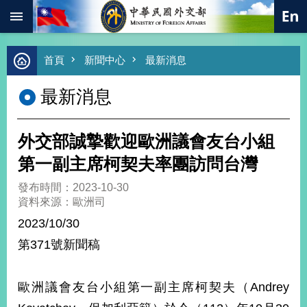
:::
跳到主要內容區塊
進
首頁
新聞中心
最新消息
階
搜
最新消息
尋
熱
門
外交部誠摯歡迎歐洲議會友台小組
關
鍵
第一副主席柯契夫率團訪問台灣
字
發布時間：2023-10-30
總
資料來源：歐洲司
合
外
2023/10/30
交
第371號新聞稿
價
值
外
歐洲議會友台小組第一副主席柯契夫（Andrey
交