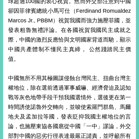
球超過100國的衷心祝賀。然而外交部注意到中國
經
濟
卻因菲律賓總統小馬可仕（Ferdinand Romualdez
日
Marcos Jr., PBBM）祝賀我國而強力施壓菲國，並
不
落
發表粗魯無禮評論。在各國祝賀我國民主成就之
國
際，中國的激烈反應恰與文明國家背道而馳，顯示
台
中國共產體制不懂民主真締， 公然踐踏民主價
海
和
值。
平
護
照
中國無所不用其極圖謀侵蝕台灣民主、扭曲台灣主
權地位，除在選前透過軍事威嚇、經濟脅迫及認知
回
戰等灰色地帶手段干預我國選情外，選後更在第一
首
網
時間誘使諾魯外交轉向，並唆使索羅門群島、馬爾
頁
站
地夫及孟加拉等國，發表貶抑我國主權地位的言
關
論，也施壓東協各國扈從中國「一中」謬論，外交
於
導
本
部對中國的惡劣行徑表達最嚴正譴責，並呼籲所有
覽