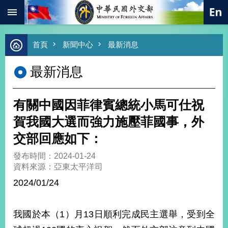
:::
跳到主要內容區塊
進
首頁
新聞中心
最新消息
階
搜
最新消息
尋
熱
門
有關中國因菲律賓總統小馬可仕祝
關
鍵
賀我國大選而強力施壓菲國事，外
字
交部回應如下：
總
合
發布時間：2024-01-24
外
資料來源：亞東太平洋司
交
2024/01/24
價
值
外
我國於本（1）月13日順利完成民主選舉，受到全
交