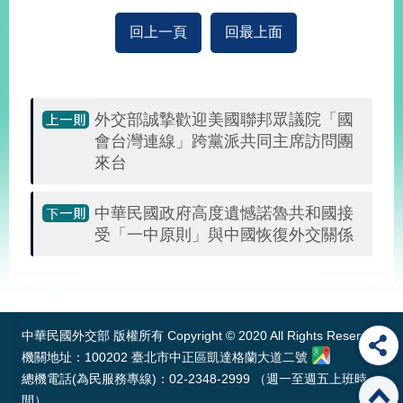
播
回上一頁
回最上面
政
府
資
訊
外交部誠摯歡迎美國聯邦眾議院「國
公
會台灣連線」跨黨派共同主席訪問團
開
來台
為
民
中華民國政府高度遺憾諾魯共和國接
服
受「一中原則」與中國恢復外交關係
務
:::
本
部
相
中華民國外交部 版權所有 Copyright © 2020 All Rights Reserved
關
機關地址：100202 臺北市中正區凱達格蘭大道二號
網
站
總機電話(為民服務專線)：02-2348-2999 （週一至週五上班時
間）