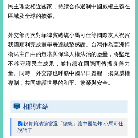
部
民主理念相近國家，持續合作遏制中國威權主義在
新
區域及全球的擴張。
聞
中
心
外交部再次對菲律賓總統小馬可仕等國際友人祝賀
我國順利完成選舉表達誠摯感謝。台灣作為亞洲捍
外
衛民主自由的燈塔與保障人權法治的堡壘，將堅定
交
資
不移守護民主成果，並持續在國際間傳播良善力
訊
量。同時，外交部也呼籲中國早日覺醒，揚棄威權
國
專制，共同維護世界的和平、繁榮與安全。
家
與
地
相關連結
區
國
祝賀賴清德當選「總統」讓中國氣炸 小馬可仕
際
說話了
傳