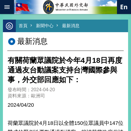
:::
跳到主要內容區塊
進
首頁
新聞中心
最新消息
階
搜
最新消息
尋
熱
門
有關荷蘭眾議院於今年4月18日再度
關
鍵
通過友台動議案支持台灣國際參與
字
事，外交部回應如下：
總
合
發布時間：2024-04-20
外
資料來源：歐洲司
交
2024/04/20
價
值
外
荷蘭眾議院於4月18日以全體150位眾議員中147位
交