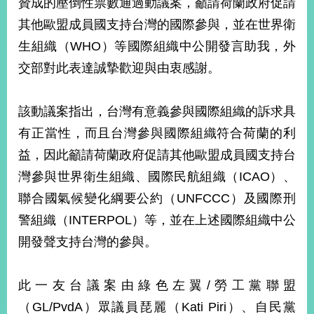
贊成的壓倒性票數通過動議案，籲請荷蘭政府促請
經
濟
其他歐盟成員國支持台灣的國際參與，並在世界衛
日
生組織（WHO）等國際組織中公開發言助我，外
不
落
交部對此表達誠摯歡迎與由衷感謝。
國
台
該動議案指出，台灣有意義參與國際組織的訴求具
海
和
有正當性，而且台灣參與國際組織符合荷蘭的利
平
益，因此籲請荷蘭政府促請其他歐盟成員國支持台
護
照
灣參與世界衛生組織、國際民航組織（ICAO）、
聯合國氣候變化綱要公約（UNFCCC）及國際刑
回
警組織（INTERPOL）等，並在上述國際組織中公
首
網
開發聲支持台灣的參與。
頁
站
關
此一友台議案由綠色左翼/勞工黨聯盟
於
導
本
（GL/PvdA）眾議員琵麗（Kati Piri）、自民黨
覽