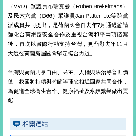
部
（VVD）眾議員布瑞克曼（Ruben Brekelmans）
新
及民六六黨（D66）眾議員Jan Patternote等跨黨
聞
派成員共同提出，是荷蘭國會自去年7月通過籲請
中
心
強化台荷網路安全合作及重視台海和平兩項議案
後，再次以實際行動支持台灣，更凸顯去年11月
外
大選後荷蘭新屆國會堅定挺台力道。
交
資
訊
台灣與荷蘭共享自由、民主、人權與法治等普世價
國
值，我國將持續與荷蘭等理念相近國家共同合作，
家
為促進全球衛生合作、健康福祉及永續繁榮做出貢
與
地
獻。
區
國
相關連結
際
傳