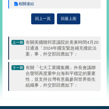
播
相關連結
政
回上一頁
回最上面
府
資
訊
公
開
有關美國聯邦眾議院於美東時間4月20
日通過「2024年國安緊急補充撥款法
為
案」事，外交部回應如下：
民
服
務
有關「七大工業國集團」外長會議聯
合聲明再度重申台海和平穩定的重要
本
性，並支持台灣有意義參與世界衛生
部
組織事，外交部回應如下：
相
關
:::
網
站