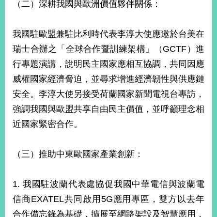
（二）深耕我國與歐洲價值夥伴關係：
告
隱
我國駐歐盟兼駐比利時代表李淳大使應邀於台美在
私
瑞士合辦之「全球合作暨訓練架構」（GCTF）進
權
保
行專題演講，說明民主國家應相互協調，共同因應
護
威權國家經濟脅迫，並尋求增進經濟韌性與供應鏈
及
資
安全。李淳大使另接受荷蘭國家新聞電視台專訪，
訊
強調我國與歐盟共享自由民主價值，並呼籲理念相
安
全
近國家緊密合作。
政
策
（三）推助中東歐國家產業創新：
無
障
1. 我國駐波蘭代表處協促我國中華電信與波蘭電
礙
網
信商EXATEL共同啟用5G應用專區，雙方以去年
站
合作備忘錄為基礎，擴展至網路架設及智慧應用，
說