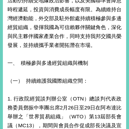
活動仍持續受地緣政治影響，以及美國聯準會降息
經
時程遞延，投資與消費成長幅度有限。為續維持台
濟
日
灣經濟動能，外交部及駐外館處持續積極參與多邊
不
落
經貿組織，發揮我國為可信賴夥伴關鍵角色，深化
國
與民主夥伴國家產業合作，同時支持我邦交國共榮
台
發展，並持續攜手業者開拓潛在市場。
海
和
平
一、 積極參與多邊經貿組織與機制
護
照
（一） 持續維護我國際組織空間：
回
首
網
1. 行政院經貿談判辦公室（OTN）總談判代表政
頁
站
務委員鄧振中率團出席2月26日至29日在阿布達比
關
舉辦之「世界貿易組織」（WTO）第13屆部長會
於
導
本
議（MC13），期間與會員合作促成部長決議及宣
覽