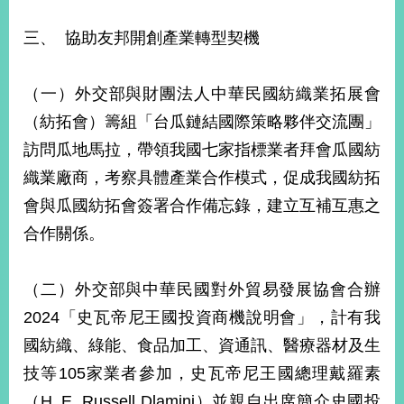
三、 協助友邦開創產業轉型契機
（一）外交部與財團法人中華民國紡織業拓展會
（紡拓會）籌組「台瓜鏈結國際策略夥伴交流團」
訪問瓜地馬拉，帶領我國七家指標業者拜會瓜國紡
織業廠商，考察具體產業合作模式，促成我國紡拓
會與瓜國紡拓會簽署合作備忘錄，建立互補互惠之
合作關係。
（二）外交部與中華民國對外貿易發展協會合辦
2024「史瓦帝尼王國投資商機說明會」，計有我
國紡織、綠能、食品加工、資通訊、醫療器材及生
技等105家業者參加，史瓦帝尼王國總理戴羅素
（H. E. Russell Dlamini）並親自出席簡介史國投