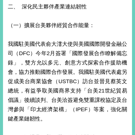
二、 深化民主夥伴產業連結韌性
旅
部
粉
外
長
絲
（一）擴展台美夥伴經貿合作能量：
國
信
專
人
箱
頁
急
難
救
我國駐美國代表俞大㵢大使與美國國際開發金融公
LINE
助
Instagram
X平台
服
(原推特)
務
司（DFC）今年2月簽署「國際發展合作瞭解備忘
專
線
錄」，雙方允以多元、創意方式探索合作援助機
APP
YouTube
RSS
會，協力推動國際合作發展。我國駐美國代表處另
促成美台商業協會（USTBC）訪台並晉見蔡英文
政
府
總統，有益爭取美國商界支持「台美21世紀貿易
網
倡議」後續談判、台美洽簽避免雙重課稅協定及台
站
灣參與「印太經濟架構」（IPEF）等案，強化關
資
料
鍵產業鏈韌性。
開
放
宣