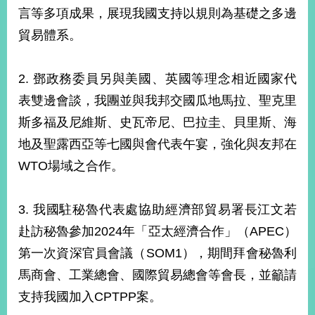
部
言等多項成果，展現我國支持以規則為基礎之多邊
新
貿易體系。
聞
中
心
2. 鄧政務委員另與美國、英國等理念相近國家代
表雙邊會談，我團並與我邦交國瓜地馬拉、聖克里
外
斯多福及尼維斯、史瓦帝尼、巴拉圭、貝里斯、海
交
資
地及聖露西亞等七國與會代表午宴，強化與友邦在
訊
WTO場域之合作。
國
家
3. 我國駐秘魯代表處協助經濟部貿易署長江文若
與
赴訪秘魯參加2024年「亞太經濟合作」（APEC）
地
區
第一次資深官員會議（SOM1），期間拜會秘魯利
馬商會、工業總會、國際貿易總會等會長，並籲請
國
際
支持我國加入CPTPP案。
傳