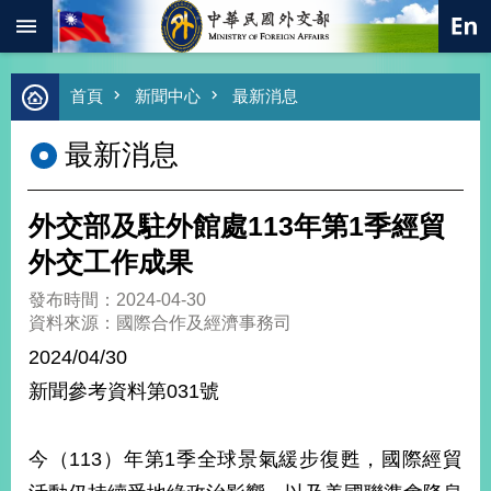
:::
跳到主要內容區塊
進
首頁
新聞中心
最新消息
階
搜
最新消息
尋
熱
門
外交部及駐外館處113年第1季經貿
關
鍵
外交工作成果
字
發布時間：2024-04-30
總
資料來源：國際合作及經濟事務司
合
外
2024/04/30
交
新聞參考資料第031號
價
值
外
今（113）年第1季全球景氣緩步復甦，國際經貿
交