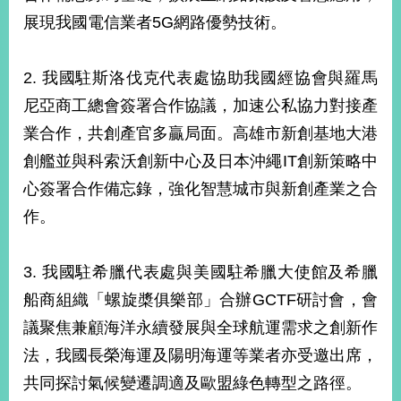
明
展現我國電信業者5G網路優勢技術。
聯
絡
2. 我國駐斯洛伐克代表處協助我國經協會與羅馬
我
尼亞商工總會簽署合作協議，加速公私協力對接產
們
業合作，共創產官多贏局面。高雄市新創基地大港
創艦並與科索沃創新中心及日本沖繩IT創新策略中
心簽署合作備忘錄，強化智慧城市與新創產業之合
作。
3. 我國駐希臘代表處與美國駐希臘大使館及希臘
船商組織「螺旋槳俱樂部」合辦GCTF研討會，會
議聚焦兼顧海洋永續發展與全球航運需求之創新作
法，我國長榮海運及陽明海運等業者亦受邀出席，
共同探討氣候變遷調適及歐盟綠色轉型之路徑。