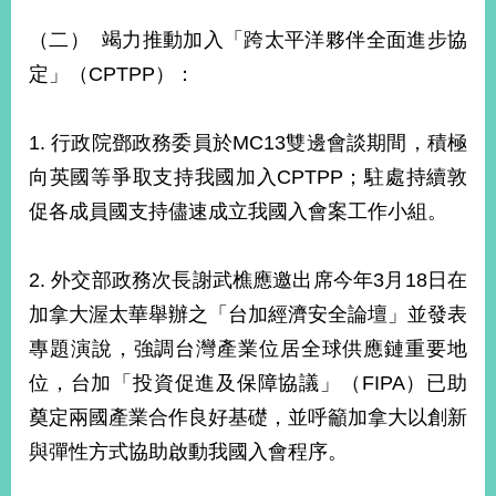
播
（二） 竭力推動加入「跨太平洋夥伴全面進步協
政
定」（CPTPP）：
府
資
訊
1. 行政院鄧政務委員於MC13雙邊會談期間，積極
公
向英國等爭取支持我國加入CPTPP；駐處持續敦
開
促各成員國支持儘速成立我國入會案工作小組。
為
民
服
2. 外交部政務次長謝武樵應邀出席今年3月18日在
務
加拿大渥太華舉辦之「台加經濟安全論壇」並發表
專題演說，強調台灣產業位居全球供應鏈重要地
本
部
位，台加「投資促進及保障協議」（FIPA）已助
相
奠定兩國產業合作良好基礎，並呼籲加拿大以創新
關
網
與彈性方式協助啟動我國入會程序。
站