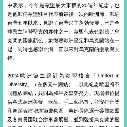
部
中表示，今年是歐盟最大東擴的20週年紀念，也
新
是他卸任歐盟駐台代表前最後一次的歐洲節，派駐
聞
台灣五年以來，見證了台灣民主蓬勃發展，已是全
中
心
球民主陣營堅實的夥伴之一。歐盟代表色對應了烏
克蘭的國旗顏色，象徵著歐洲堅定和烏克蘭站在一
外
起，同時也感謝台灣一直以來對烏克蘭的援助與支
交
資
持。
訊
國
2024歐洲節主題訂為歐盟格言「United in
家
Diversity」（在多元中團結），以此紀念歐盟將不
與
同種族團結，共同為和平及繁榮努力。現場攤位提
地
區
供各式歐洲美食、飲品、手工藝品等，並安排音樂
和舞蹈表演增添節慶氛圍。吳部長除逐一參觀歐盟
國
際
及各會員國駐台辦事處展攤，並到聲援烏克蘭的攤
傳