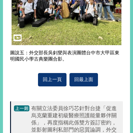
圖說五：外交部長吳釗燮與表演團體台中市大甲區東
明國民小學古典樂團合影。
回上一頁
回最上面
有關立法委員徐巧芯針對台捷「促進
烏克蘭重建初級醫療照護能量夥伴關
係」，再度指稱此係雙方簽訂密約，
並影射圖利私部門的惡質論調，外交