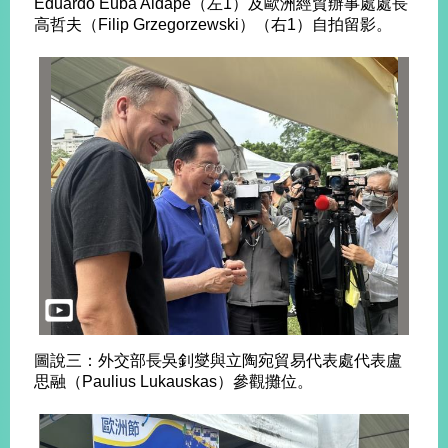
Eduardo Euba Aldape（左1）及歐洲經貿辦事處處長
告
高哲夫（Filip Grzegorzewski）（右1）自拍留影。
隱
私
權
保
護
及
資
訊
安
全
政
策
無
圖說三：外交部長吳釗燮與立陶宛貿易代表處代表盧
障
思融（Paulius Lukauskas）參觀攤位。
礙
網
站
說