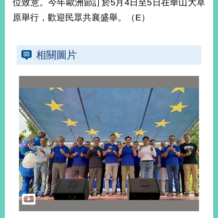
位致意。今年歐洲節訂於5月4日至5日在華山大草
播
原舉行，歡迎民眾共襄盛舉。（E）
政
府
資
相關圖片
訊
公
開
為
民
服
務
本
部
相
關
網
站