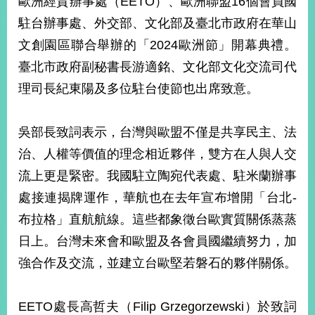
歐洲經貿辦事處（EETO）、歐洲聯盟16個會員國
經
駐台辦事處、外交部、文化部及臺北市政府在華山
濟
日
文創園區聯合舉辦的「2024歐洲節」開幕典禮。
不
落
臺北市政府副秘書長游適銘、文化部文化交流司代
國
理司長紀東陽及多位駐台使節也出席致意。
台
海
和
吳部長致詞表示，台灣與歐盟不僅是共享民主、法
平
治、人權等價值的理念相近夥伴，雙方在人與人交
護
流上更是緊密。我國駐立陶宛代表處、駐米蘭辦事
照
處接連揭牌運作，華航也在去年宣布增開「台北-
回
布拉格」直航航線。這些都象徵台歐實質關係蒸蒸
首
網
日上。台灣未來會和歐盟及各會員國繼續努力，加
頁
站
強合作及交流，並建立台歐堅若磐石的夥伴關係。
關
於
導
本
EETO處長高哲夫（Filip Grzegorzewski）於致詞
覽