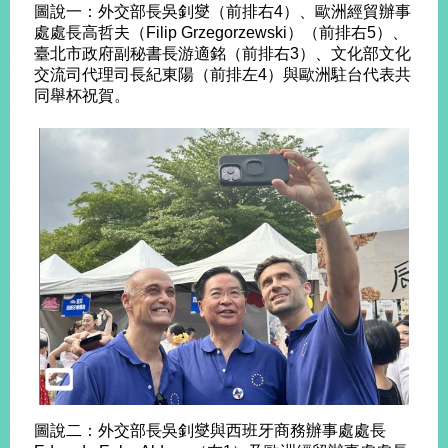
圖說一：外交部長吳釗燮（前排右4）、歐洲經貿辦事
處處長高哲夫（Filip Grzegorzewski）（前排右5）、
臺北市政府副秘書長游適銘（前排右3）、文化部文化
旅
部
粉
外
長
絲
交流司代理司長紀東陽（前排左4）與歐洲駐台代表共
國
信
專
同舉杯祝賀。
人
箱
頁
急
難
救
LINE
助
Instagram
X平台
服
(原推特)
務
專
線
APP
YouTube
RSS
政
府
網
站
資
料
開
放
圖說二：外交部長吳釗燮與西班牙商務辦事處處長
宣