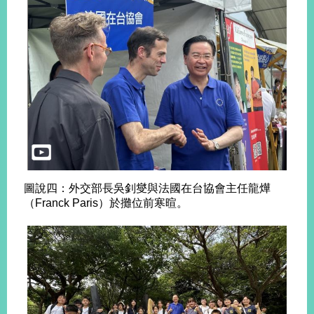
明
聯
絡
我
們
圖說四：外交部長吳釗燮與法國在台協會主任龍燁
（Franck Paris）於攤位前寒暄。