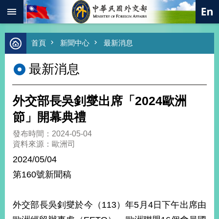
:::
跳到主要內容區塊
進
首頁
新聞中心
最新消息
階
搜
最新消息
尋
熱
門
外交部長吳釗燮出席「2024歐洲
關
鍵
節」開幕典禮
字
發布時間：2024-05-04
總
資料來源：歐洲司
合
外
2024/05/04
交
第160號新聞稿
價
值
外
外交部長吳釗燮於今（113）年5月4日下午出席由
交