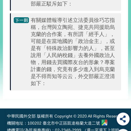
部嚴正駁斥如下：
有關媒體報導引述立法委員徐巧芯指
稱，台灣與立陶宛、捷克共同援助烏
克蘭的合作案，有所謂「經手人」，
可能是在當地國的「政治金主」，或
是有「特殊政治影響力的人」，甚至
說用「人民納稅錢」去養外國政治人
物，用錢去買國際友台的形象？專案
計畫的錢，究竟有多少進入到烏克蘭
是不得而知等云云，外交部嚴正澄清
如下：
:::
中華民國外交部 版權所有 Copyright © 2020 All Rights Reserved
機關地址：100202 臺北市中正區凱達格蘭大道二號
總機電話(為民服務專線)：02-2348-2999 （週一至週五上班時