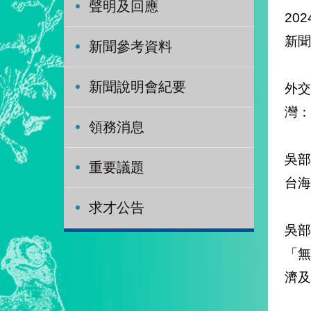
聲明及回應
202
新聞
新聞參考資料
新聞說明會紀要
外交
灣：
領務消息
吳
重要議題
台海
求才公告
吳
「
濟及