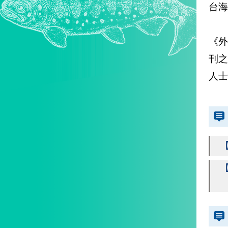
台海
《
刊
人士
【