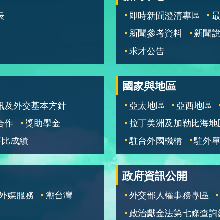
表
即時新聞澄清專區
新聞參考資料
新聞
求才公告
國家與地區
訊及外交基本方針
亞太地區
亞西地區
合作
獎助學金
拉丁美洲及加勒比海地
評比成績
駐台外國機構
駐外
政府資訊公開
外媒服務
潮台灣
外交部人權事務專區
政治獻金法第七條查詢