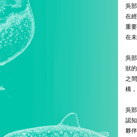
吳
在
重
在未
吳
狀
之
構，
吳
認
夥伴