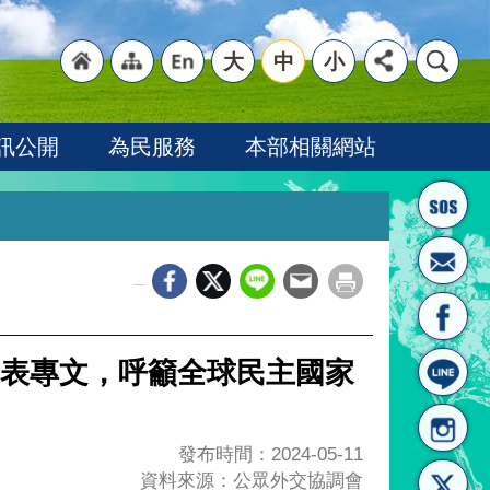
大
中
小
"回
"網
"英
訊公開
為民服務
本部相關網站
_
首頁
站導
文語
表專文，呼籲全球民主國家
發布時間：2024-05-11
資料來源：公眾外交協調會