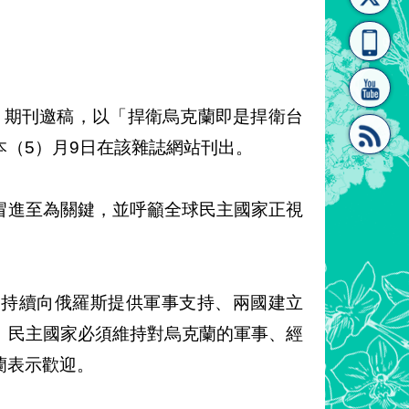
[連
覽
系"
irs）期刊邀稿，以「捍衛烏克蘭即是捍衛台
（5）月9日在該雜誌網站刊出。
結]"
[連
冒進至為關鍵，並呼籲全球民主國家正視
國持續向俄羅斯提供軍事支持、兩國建立
。民主國家必須維持對烏克蘭的軍事、經
結]"
蘭表示歡迎。