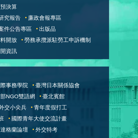
部預決算
研究報告
廉政會報專區
案件公告專區
出版品
資料開放
勞務承攬派駐勞工申訴機制
公開資訊
國際事務學院
臺灣日本關係協會
部NGO雙語網
臺北賓館
外交小尖兵
青年度假打工
班
國際青年大使交流計畫
凱達格蘭論壇
外交特考