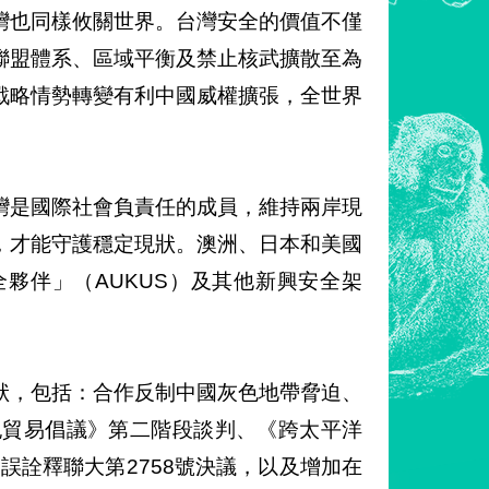
灣也同樣攸關世界。台灣安全的價值不僅
聯盟體系、區域平衡及禁止核武擴散至為
戰略情勢轉變有利中國威權擴張，全世界
灣是國際社會負責任的成員，維持兩岸現
，才能守護穩定現狀。澳洲、日本和美國
夥伴」（AUKUS）及其他新興安全架
狀，包括：合作反制中國灰色地帶脅迫、
紀貿易倡議》第二階段談判、《跨太平洋
誤詮釋聯大第2758號決議，以及增加在