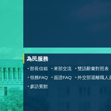
為民服務
部長信箱
來部交流
雙語辭彙對照表
領務FAQ
簽證FAQ
外交部退離職人
參訪賓館