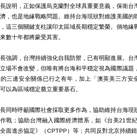
部長說明，正如保護烏克蘭對全球具重要意義，保衛台
經濟，也是地緣戰略問題。維持台海現狀對維護美國的
要，這三個關鍵支柱讓印太區域長期穩定繁榮。倘地緣
來數十年都將蒙受其害。
部長強調，台灣持續強化自我防禦，已有明顯進展。台
的立場不會改變，但唯有將台海和平穩定視為國際議題
間的三邊安全關係已行之有年，加上「澳英美三方安全
可以為區域穩定奠立重要基石。
部長同時呼籲國際社會採取更多作為，協助維持台海現
知作戰；協助台灣融入國際經濟體系，如《台美21世
全面進步協定》（CPTPP）等；共同反對北京持續錯