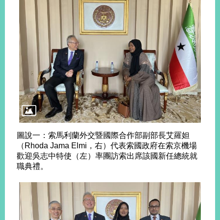
播
政
府
資
訊
公
開
為
民
服
務
圖說一：索馬利蘭外交暨國際合作部副部長艾羅妲
（Rhoda Jama Elmi，右）代表索國政府在索京機場
本
歡迎吳志中特使（左）率團訪索出席該國新任總統就
部
職典禮。
相
關
網
站