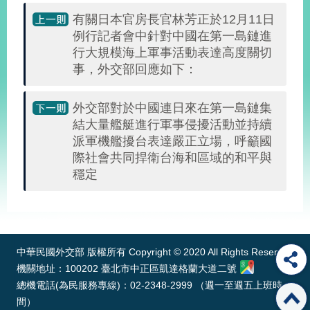
告
有關日本官房長官林芳正於12月11日
例行記者會中針對中國在第一島鏈進
隱
行大規模海上軍事活動表達高度關切
私
事，外交部回應如下：
權
保
護
外交部對於中國連日來在第一島鏈集
及
結大量艦艇進行軍事侵擾活動並持續
資
派軍機艦擾台表達嚴正立場，呼籲國
訊
際社會共同捍衛台海和區域的和平與
安
穩定
全
政
策
:::
無
障
中華民國外交部 版權所有 Copyright © 2020 All Rights Reserved
礙
機關地址：100202 臺北市中正區凱達格蘭大道二號
網
總機電話(為民服務專線)：02-2348-2999 （週一至週五上班時
站
間）
說