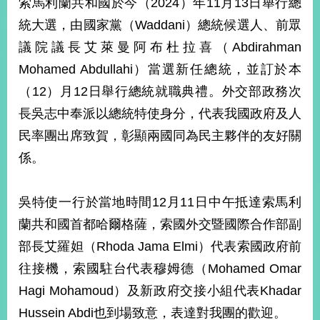
索馬利蘭共和國於今（2024）年11月13日舉行總
經
濟
統大選，由國家黨（Waddani）總統候選人、前眾
日
議院議長艾萊曼阿布杜拉喜（Abdirahman
不
落
Mohamed Abdullahi）當選新任總統，並訂於本
國
（12）月12日舉行總統就職典禮。外交部政務次
台
長吳志中奉派以總統特使身分，代表我國政府及人
海
和
民率團出席致賀，彰顯兩國同為民主夥伴的友好關
平
係。
護
照
吳特使一行於當地時間12月11日中午抵達索馬利
回
蘭共和國首都哈爾格薩，索國外交暨國際合作部副
首
網
部長艾羅妲（Rhoda Jama Elmi）代表索國政府前
頁
站
往接機，索國駐台代表穆姆德（Mohamed Omar
關
Hagi Mohamoud）及新政府交接小組代表Khadar
於
導
本
Hussein Abdi也到場致意，表達對我團的歡迎。
覽