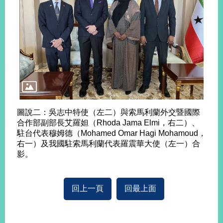
旅
部
粉
外
長
絲
國
信
專
人
箱
頁
急
難
救
LINE
助
Instagram
X平台
服
(原推特)
務
專
線
圖說二：吳志中特使（左二）與索馬利蘭外交暨國際
APP
YouTube
RSS
合作部副部長艾羅妲（Rhoda Jama Elmi，右二）、
駐台代表穆姆德（Mohamed Omar Hagi Mohamoud，
政
右一）及我國駐索馬利蘭代表羅震華大使（左一）合
府
影。
網
站
資
回上一頁
回最上面
料
開
放
宣