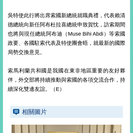
部
新
吳特使此行將出席索國新總統就職典禮，代表賴清
聞
德總統向新任阿布杜拉喜總統申致賀忱，訪索期間
中
心
也將與現任總統阿布迪（Muse Bihi Abdi）等索國
政要、各國駐索代表及特使團會晤，就最新的國際
外
局勢交換意見。
交
資
訊
索馬利蘭共和國是我國在東非地區重要的友好夥
國
伴，外交部將持續推動與索國的各項交流合作，持
家
續深化雙邊友誼。（E）
與
地
區
相關圖片
國
際
傳