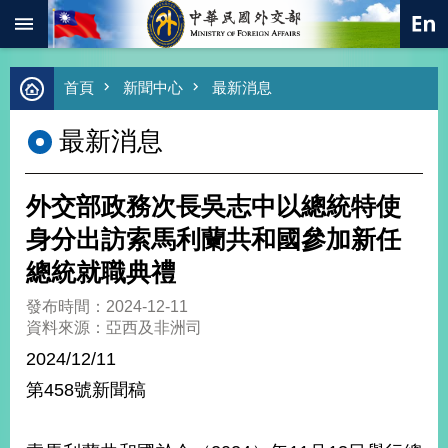
:::
跳到主要內容區塊
進
首頁
新聞中心
最新消息
階
搜
最新消息
尋
熱
門
外交部政務次長吳志中以總統特使
關
鍵
身分出訪索馬利蘭共和國參加新任
字
總統就職典禮
總
合
發布時間：2024-12-11
外
資料來源：亞西及非洲司
交
2024/12/11
價
第458號新聞稿
值
外
交