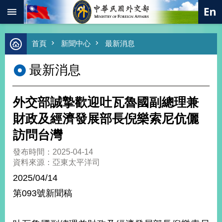
:::
跳到主要內容區塊
進
首頁
新聞中心
最新消息
階
搜
最新消息
尋
熱
門
外交部誠摯歡迎吐瓦魯國副總理兼
關
鍵
財政及經濟發展部長倪樂索尼伉儷
字
訪問台灣
總
合
發布時間：2025-04-14
外
資料來源：亞東太平洋司
交
2025/04/14
價
第093號新聞稿
值
外
交