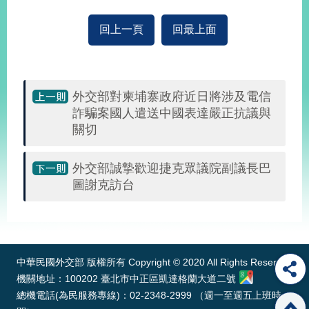
回上一頁
回最上面
旅
部
粉
外
長
絲
國
信
專
人
箱
頁
急
難
救
外交部對柬埔寨政府近日將涉及電信
LINE
助
Instagram
X平台
服
(原推特)
詐騙案國人遣送中國表達嚴正抗議與
務
專
關切
線
APP
YouTube
RSS
外交部誠摯歡迎捷克眾議院副議長巴
圖謝克訪台
政
府
:::
網
站
資
中華民國外交部 版權所有 Copyright © 2020 All Rights Reserved
料
開
機關地址：100202 臺北市中正區凱達格蘭大道二號
放
總機電話(為民服務專線)：02-2348-2999 （週一至週五上班時
宣