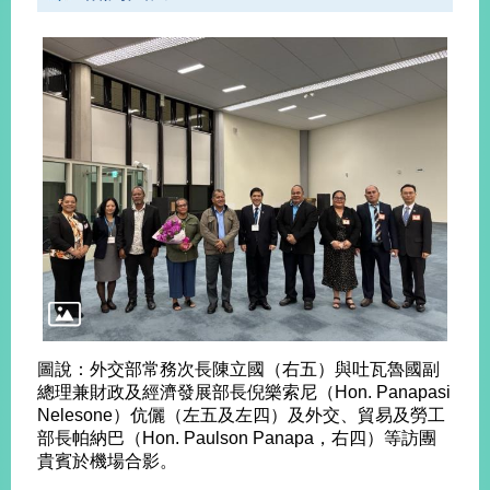
播
政
府
資
訊
公
開
為
民
服
務
本
圖說：外交部常務次長陳立國（右五）與吐瓦魯國副
部
總理兼財政及經濟發展部長倪樂索尼（Hon. Panapasi
相
Nelesone）伉儷（左五及左四）及外交、貿易及勞工
關
部長帕納巴（Hon. Paulson Panapa，右四）等訪團
網
貴賓於機場合影。
站