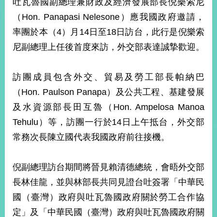
吐瓦魯國副總理兼財政及經濟發展部長倪樂索尼
經
濟
（Hon. Panapasi Nelesone）應我國政府邀請，
日
率團於本（4）月14日至18日訪台，此行是倪樂索
不
落
尼副總理上任後首度來訪，外交部表達誠摯歡迎。
國
台
訪團成員包含外交、貿易及勞工部長帕納巴
海
和
（Hon. Paulson Panapa）及公共工程、基建發展
平
及水資源部長田互魯（Hon. Ampelosa Manoa
護
照
Tehulu）等，訪團一行於14日上午抵台，外交部
常務次長陳立國代表我國政府前往接機。
回
首
網
倪副總理訪台期間將晉見賴清德總統，會晤外交部
頁
站
長林佳龍，並與林部長共同見證台吐簽署「中華民
關
國（臺灣）政府與吐瓦魯國政府關於勞工合作協
於
導
本
定」及「中華民國（臺灣）政府與吐瓦魯國政府關
覽