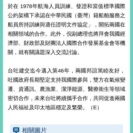
部
於在 1978年航海人員訓練、發證和當值標準國際
新
公約架構下承認在中華民國（臺灣）籍船舶服務之
聞
船員所持訓練與適任證明文件協定」，開拓兩國在
中
心
相關領域的合作。此外，倪副總理也將拜會我國經
濟部、財政部及財團法人國際合作發展基金會等機
外
關，就有關議題深入交流討論。
交
資
訊
台吐建交迄今邁入第46年，兩國邦誼篤睦友好，
國
吐國政府長期堅定支持我國際參與，雙方在氣候變
家
遷、資通訊、農漁業、潔淨能源、醫療衛生等領域
與
地
密切合作，未來台吐將續攜手合作，共同促進兩國
區
人民福祉及印太地區穩定及繁榮。（E）
國
際
相關圖片
傳