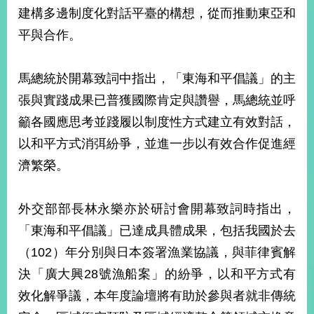
部
建構多邊制度化對話平臺的構想，從而推動東亞和
新
平與合作。
聞
中
心
馬總統於開幕致詞中指出，「東海和平倡議」的主
張與實踐成果已普獲國際肯定與讚譽，馬總統並呼
外
籲各國應思考並踐履以制度性方式建立有效對話，
交
資
以和平方式消弭紛爭，並進一步以有效合作促進經
訊
濟繁榮。
國
家
外交部部長林永樂亦於研討會開幕致詞時指出，
與
「東海和平倡議」已達成具體成果，包括我國於去
地
區
（102）年分別與日本簽署漁業協議，與菲律賓解
決「廣大興28號漁船案」的紛爭，以和平方式有
國
際
效化解爭議，本年度論壇將有助於參與者就非傳統
傳