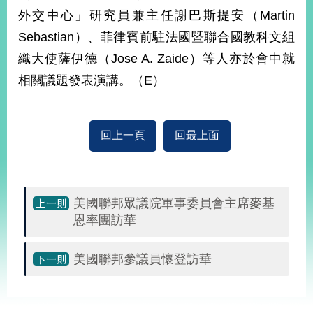
外交中心」研究員兼主任謝巴斯提安（Martin
Sebastian）、菲律賓前駐法國暨聯合國教科文組
旅
部
粉
外
長
絲
織大使薩伊德（Jose A. Zaide）等人亦於會中就
國
信
專
人
箱
頁
急
相關議題發表演講。（E）
難
救
LINE
助
Instagram
X平台
服
(原推特)
務
專
線
回上一頁
回最上面
APP
YouTube
RSS
政
美國聯邦眾議院軍事委員會主席麥基
府
恩率團訪華
網
站
資
美國聯邦參議員懷登訪華
料
開
:::
放
宣