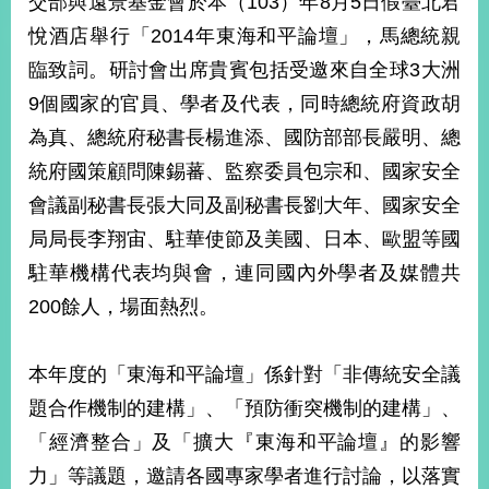
交部與遠景基金會於本（103）年8月5日假臺北君
經
悅酒店舉行「2014年東海和平論壇」，馬總統親
濟
日
臨致詞。研討會出席貴賓包括受邀來自全球3大洲
不
落
9個國家的官員、學者及代表，同時總統府資政胡
國
為真、總統府秘書長楊進添、國防部部長嚴明、總
台
統府國策顧問陳錫蕃、監察委員包宗和、國家安全
海
和
會議副秘書長張大同及副秘書長劉大年、國家安全
平
局局長李翔宙、駐華使節及美國、日本、歐盟等國
護
駐華機構代表均與會，連同國內外學者及媒體共
照
200餘人，場面熱烈。
回
首
網
本年度的「東海和平論壇」係針對「非傳統安全議
頁
站
題合作機制的建構」、「預防衝突機制的建構」、
關
「經濟整合」及「擴大『東海和平論壇』的影響
於
導
本
力」等議題，邀請各國專家學者進行討論，以落實
覽