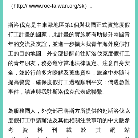
部
（http:// www.roc-taiwan.org/sk）。
新
聞
斯洛伐克是中東歐地區第1個與我國正式實施度假
中
心
打工計畫的國家，此計畫的實施將有助提升兩國青
年的交流及友誼，並進一步擴大我青年海外度假打
外
工的目的地國。外交部提醒前往斯洛伐克度假打工
交
資
的青年朋友，務必遵守當地法律規定、注意自身安
訊
全，並於行前多方瞭解及蒐集資料，旅途中亦隨時
國
提高警覺，確保度假打工過程順利平安；倘遇急難
家
事件，請速與我駐斯洛伐克代表處聯繫。
與
地
區
為服務國人，外交部已將斯方所提供的赴斯洛伐克
度假打工申請辦法及其他相關注意事項的中文版參
國
際
考資料刊載於其網站
傳