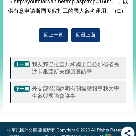
（http://youthtaiwan.net/mp.asp?mp=1602），以
播
供有意申請斯國度假打工的國人參考運用。（E）
政
府
資
回上一頁
回最上面
訊
公
開
為
我友邦巴拉圭共和國上巴拉那省省長
民
沙卡里亞斯夫婦應邀訪華
服
務
外交部澄清說明有關媒體報導我大學
生參與國際會議事
本
部
相
:::
關
網
站
中華民國外交部 版權所有 Copyright © 2020 All Rights Reserved