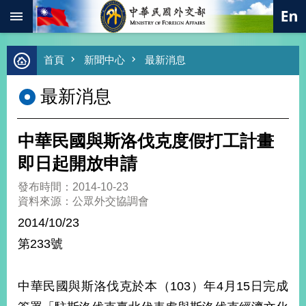
:::
跳到主要內容區塊
進
首頁
新聞中心
最新消息
階
搜
最新消息
尋
熱
門
中華民國與斯洛伐克度假打工計畫
關
鍵
即日起開放申請
字
發布時間：2014-10-23
總
資料來源：公眾外交協調會
合
外
2014/10/23
交
第233號
價
值
外
中華民國與斯洛伐克於本（103）年4月15日完成
交