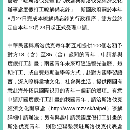
簽署「駐斯洛伐克臺北代表處與斯洛伐克經濟文化
經
辦事處度假打工瞭解備忘錄」，斯國政府嗣於本年
濟
日
8月27日完成本瞭解備忘錄的行政程序，雙方並約
不
落
定自本年10月23日起正式受理申請。
國
台
中華民國與斯洛伐克每年將互相提供100個名額予
海
和
對方18（含）至35（含）歲間的青年，申請參與
平
度假打工計畫；兩國青年未來可透過觀光遊歷、短
護
期打工、或自費短期遊學等方式，赴對方國學習語
照
言，深入瞭解當地文化、社會與生活，提供兩國有
回
意赴海外拓展國際視野的青年一個新的選項。有意
首
網
申請斯國度假打工計畫的我國青年，請洽斯洛伐克
頁
站
經濟文化辦事處（http://www.mzv.sk/taipei）瞭解
關
詳細申請辦法；另有興趣申請我國度假打工計畫的
於
導
本
斯洛伐克青年，則歡迎聯繫我駐斯洛伐克代表處
覽