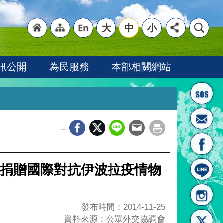
大
中
小
"回
"網
"英
訊公開
為民服務
本部相關網站
_
首頁
站導
文語
捐贈國際對抗伊波拉疫情物
發布時間：2014-11-25
資料來源：公眾外交協調會