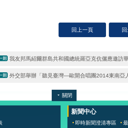
回上一頁
回
我友邦馬紹爾群島共和國總統羅亞克伉儷應邀訪
外交部舉辦「聽見臺灣—歐開合唱團2014東南
關閉
新聞中心
表
即時新聞澄清專區