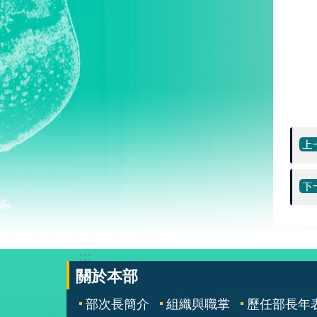
:::
關於本部
部次長簡介
組織與職掌
歷任部長年