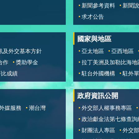
新聞參考資料
新聞
求才公告
國家與地區
訊及外交基本方針
亞太地區
亞西地區
合作
獎助學金
拉丁美洲及加勒比海地
評比成績
駐台外國機構
駐外
政府資訊公開
外媒服務
潮台灣
外交部人權事務專區
政治獻金法第七條查詢
財團法人專區
外交