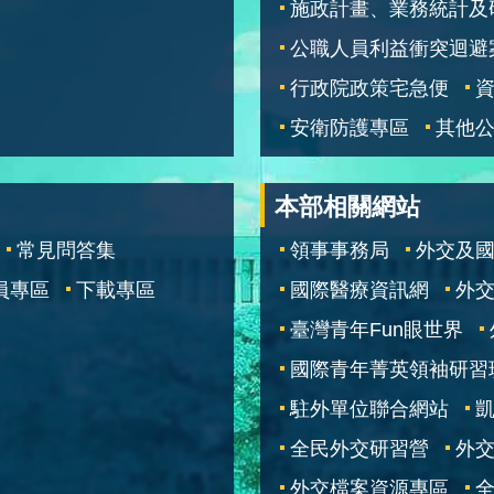
施政計畫、業務統計及
公職人員利益衝突迴避
行政院政策宅急便
安衛防護專區
其他
本部相關網站
常見問答集
領事事務局
外交及
員專區
下載專區
國際醫療資訊網
外交
臺灣青年Fun眼世界
國際青年菁英領袖研習
駐外單位聯合網站
全民外交研習營
外
外交檔案資源專區
全