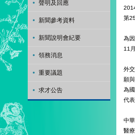
聲明及回應
201
第2
新聞參考資料
新聞說明會紀要
為因
11
領務消息
外交
重要議題
願
為國
求才公告
代表
中
醫療