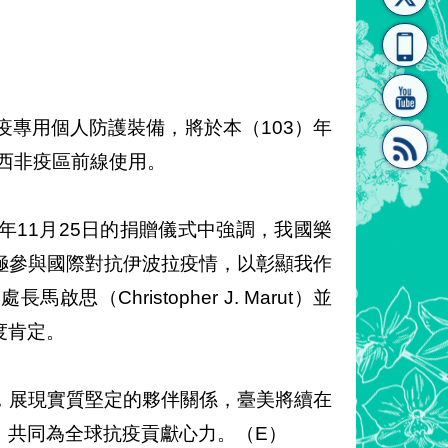
[連
覽
系"
疫專用個人防護裝備，將於本（103）年
至西非疫區前線使用。
結]"
[連
11月25日的捐贈儀式中強調，我國樂
極參與國際對抗伊波拉疫情，以彰顯我作
Christopher J. Marut）並
度肯定。
結]"
，展現實質堅定的夥伴關係，臺美將續在
，共同為全球抗疫貢獻心力。（E）