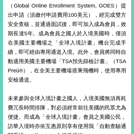
部
（Global Online Enrollment System, GOES）提
新
出申請（須繳付申請費用100美元），經完成雙方
聞
安全查核，並通過面試後，即可加入成為會員，效
中
心
期長達5年。成為會員之國人於入境美國時，僅須
在美國主要機場之「全球入境計畫」機台完成手
外
續，即可經由專用通道入境。此外，會員將同時自
交
資
動適用美國主要機場「TSA預先篩檢計畫」（TSA
訊
Preü®），在全美主要機場搭乘飛機時，使用專用
國
安檢通道。
家
與
未來參與全球入境計畫之國人，入境美國無須再耗
地
區
費冗長時間排隊，對必須經常前往美國的民眾尤為
便捷。而成為「全球入境計畫」會員之美國公民，
國
際
訪華入境時亦依互惠原則享有使用我「自動查驗通
傳