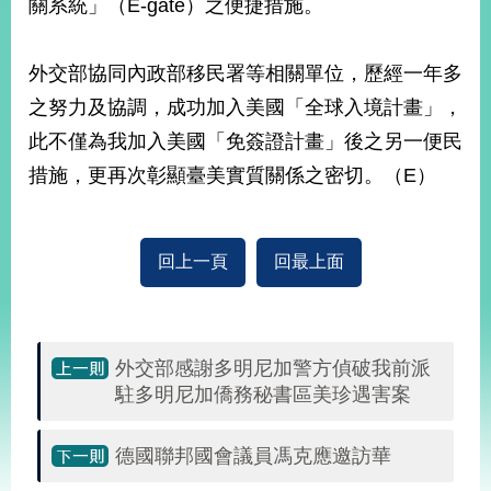
關系統」（E-gate）之便捷措施。
播
政
外交部協同內政部移民署等相關單位，歷經一年多
府
之努力及協調，成功加入美國「全球入境計畫」，
資
訊
此不僅為我加入美國「免簽證計畫」後之另一便民
公
措施，更再次彰顯臺美實質關係之密切。（E）
開
為
民
回上一頁
回最上面
服
務
本
外交部感謝多明尼加警方偵破我前派
部
相
駐多明尼加僑務秘書區美珍遇害案
關
網
德國聯邦國會議員馮克應邀訪華
站