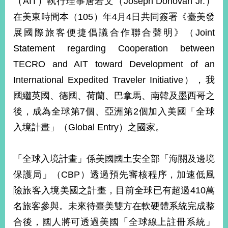
（AIT）執行理事唐若文（Joseph Donovan Jr.）
經
在美東時間本（105）年4月4日共同簽署《臺美發
濟
日
展國際旅客便捷倡議合作聯合聲明》（Joint
不
落
Statement regarding Cooperation between
國
TECRO and AIT toward Development of an
台
International Expedited Traveler Initiative），我
海
和
國繼英國、德國、荷蘭、巴拿馬、南韓及墨西哥之
平
後，成為全球第7個、亞洲第2個加入美國「全球
護
入境計畫」（Global Entry）之國家。
照
回
「全球入境計畫」係美國國土安全部「海關及邊境
首
網
保護局」（CBP）透過預先審核程序，加速低風
頁
站
險旅客入境美國之計畫，目前全球已有超過410萬
關
名旅客參與。未來待臺美雙方在軟硬體系統完成整
於
導
本
合後，國人將可透過美國「全球線上註冊系統」
覽