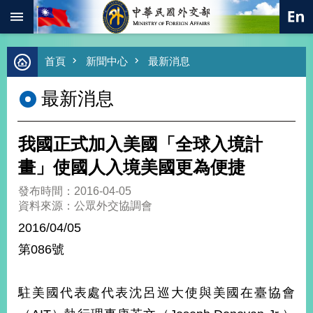
:::
跳到主要內容區塊
進
首頁
新聞中心
最新消息
階
搜
最新消息
尋
熱
門
我國正式加入美國「全球入境計
關
鍵
畫」使國人入境美國更為便捷
字
發布時間：2016-04-05
總
資料來源：公眾外交協調會
合
外
2016/04/05
交
第086號
價
值
外
駐美國代表處代表沈呂巡大使與美國在臺協會
交