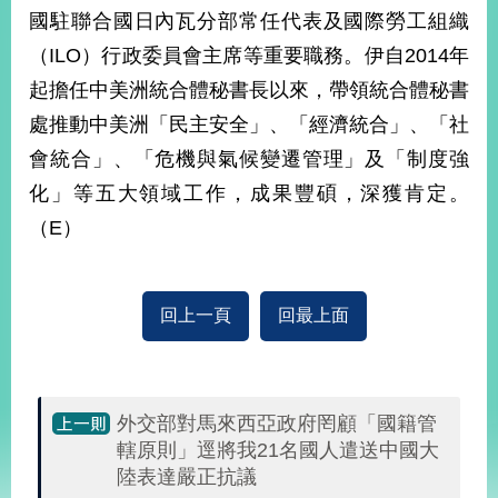
部
國駐聯合國日內瓦分部常任代表及國際勞工組織
新
（ILO）行政委員會主席等重要職務。伊自2014年
聞
起擔任中美洲統合體秘書長以來，帶領統合體秘書
中
心
處推動中美洲「民主安全」、「經濟統合」、「社
會統合」、「危機與氣候變遷管理」及「制度強
外
化」等五大領域工作，成果豐碩，深獲肯定。
交
資
（E）
訊
國
回上一頁
回最上面
家
與
地
區
外交部對馬來西亞政府罔顧「國籍管
國
轄原則」逕將我21名國人遣送中國大
際
陸表達嚴正抗議
傳