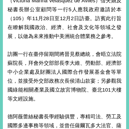
（Victoria Marina Velásquez de Avilés）偕夫婿及
經
秘書長辦公室顧問等一行5人應我政府邀請於本
濟
日
（105）年11月28日至12月2日訪臺。訪賓此行旨
不
落
在瞭解我國政治、經濟、社會及文化等領域之發
國
展，以做為未來推動中美洲統合體業務之參考。
台
海
和
訪團一行在臺停留期間將晉見蔡總統，會晤立法院
平
蘇院長，拜會外交部部長李大維、勞動部、經濟部
護
中小企業處及財團法人國際合作發展基金會等單
照
位，並接受外交部政務次長侯清山款宴；另參觀我
回
國綠能相關產業及國立故宮博物院、臺北101大樓
首
網
等文經設施。
頁
站
關
德阿薇蕾絲秘書長學經驗俱豐，專精司法、勞工及
於
導
本
國際多邊事務等領域，並曾任薩爾瓦多大法官、薩
覽