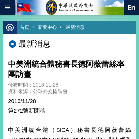
:::
跳到主要內容區塊
進
首頁
新聞中心
最新消息
階
搜
最新消息
尋
熱
門
中美洲統合體秘書長德阿薇蕾絲率
關
鍵
團訪臺
字
發布時間：2016-11-28
總
資料來源：公眾外交協調會
合
外
2016/11/28
交
第272號新聞稿
價
值
外
中美洲統合體（SICA）秘書長德阿薇蕾絲
交