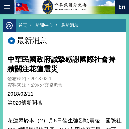
:::
跳到主要內容區塊
進
首頁
新聞中心
最新消息
階
搜
最新消息
尋
熱
門
中華民國政府誠摯感謝國際社會持
關
鍵
續關注花蓮震災
字
發布時間：2018-02-11
總
資料來源：公眾外交協調會
合
外
2018/02/11
交
第020號新聞稿
價
值
外
花蓮縣於本（2）月6日發生強烈地震後，國際社
交