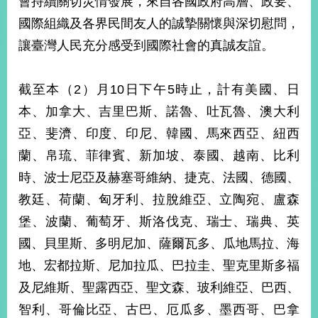
會持續關切災情發展，來自各國政府高層、政要、
經
國際組織及各界民間友人的誠摯關懷與深切慰問，
濟
日
讓臺灣人民充分感受到國際社會的真誠友誼。
不
落
國
截至本（2）月10日下午5時止，計有美國、日
台
本、加拿大、吉里巴斯、諾魯、吐瓦魯、澳大利
海
和
亞、斐濟、印度、印尼、韓國、馬來西亞、紐西
平
蘭、帛琉、菲律賓、新加坡、泰國、越南、比利
護
時、波士尼亞及赫塞哥維納、捷克、法國、德國、
照
教廷、荷蘭、匈牙利、拉脫維亞、立陶宛、盧森
回
堡、波蘭、葡萄牙、斯洛伐克、瑞士、瑞典、英
首
網
國、貝里斯、多明尼加、薩爾瓦多、瓜地馬拉、海
頁
站
地、宏都拉斯、尼加拉瓜、巴拉圭、聖克里斯多福
關
及尼維斯、聖露西亞、聖文森、玻利維亞、巴西、
於
導
本
智利、哥倫比亞、古巴、厄瓜多、墨西哥、巴拿
覽