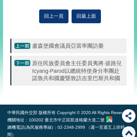
播
回上一頁
回最上面
政
府
資
訊
公
盧森堡國會議員亞當率團訪臺
開
原住民族委員會主任委員夷將‧拔路兒
為
民
Icyang‧Parod以總統特使身分率團赴
服
諾魯共和國慶暨敦訪吉里巴斯共和國
務
:::
本
部
相
中華民國外交部 版權所有 Copyright © 2020 All Rights Reserved
關
機關地址：100202 臺北市中正區凱達格蘭大道二號
網
總機電話(為民服務專線)：02-2348-2999 （週一至週五上班時
站
間）