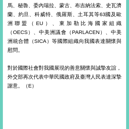
部
馬、秘魯、委內瑞拉、蒙古、布吉納法索、史瓦濟
新
蘭、約旦、科威特、俄羅斯、土耳其等63國及歐
聞
洲聯盟（EU）、東加勒比海國家組織
中
心
（OECS）、中美洲議會（PARLACEN）、中美
洲統合體（SICA）等國際組織向我國表達關懷與
外
慰問。
交
資
訊
對於國際社會對我國展現的善意關懷與誠摯友誼，
國
外交部再次代表中華民國政府及臺灣人民表達深摯
家
謝意。（E）
與
地
區
國
際
傳