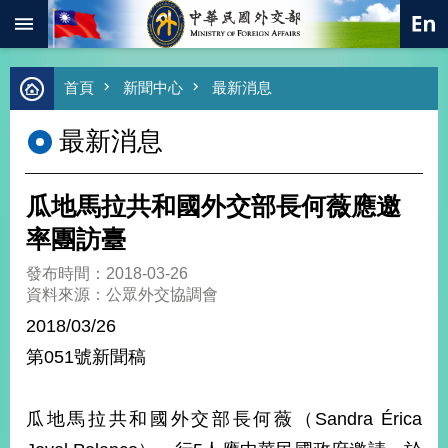
:::
跳到主要內容區塊
進
首頁
新聞中心
最新消息
階
搜
最新消息
尋
熱
門
瓜地馬拉共和國外交部長何薇應邀
關
鍵
率團訪臺
字
發布時間：2018-03-26
總
資料來源：公眾外交協調會
合
外
2018/03/26
交
第051號新聞稿
價
值
外
瓜地馬拉共和國外交部長何薇（Sandra Érica
交