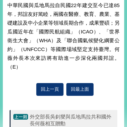
部
中華民國與瓜地馬拉自民國22年建交至今已達85
新
年，邦誼友好篤睦，兩國在醫療、教育、農業、基
聞
礎建設及中小企業等領域長期合作，成果豐碩；另
中
心
瓜國近年在「國際民航組織」（ICAO）、「世界
衛生大會」（WHA）及「聯合國氣候變化綱要公
外
約」（UNFCCC）等國際場域堅定支持臺灣。何
交
資
薇外長本次來訪將有助進一步深化兩國邦誼。
訊
（E）
國
家
與
回上一頁
回最上面
地
區
國
外交部長吳釗燮與瓜地馬拉共和國外
際
長何薇相互贈勳
傳