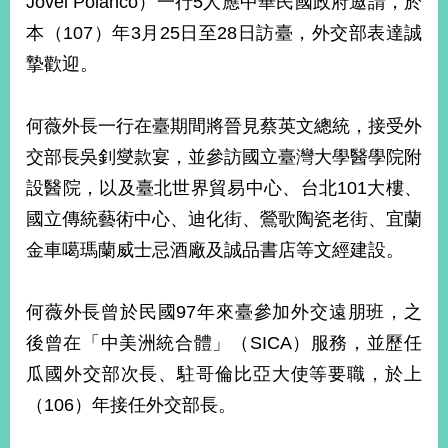
Jovel Polanco）一行5人應中華民國政府邀請，於
經
本（107）年3月25日至28日訪臺，外交部表達誠
濟
日
摯歡迎。
不
落
國
何薇外長一行在臺期間將晉見蔡英文總統，接受外
台
交部長吳釗燮款宴，並參訪國立臺灣大學醫學院附
海
和
設醫院，以及臺北世界貿易中心、台北101大樓、
平
國立傳統藝術中心、迪化街、鶯歌陶瓷老街、宜蘭
護
金車噶瑪蘭威士忌酒廠及誠品書店等文經建設。
照
回
何薇外長曾於民國97年來臺參加外交遠朋班，之
首
網
後曾在「中美洲統合體」（SICA）服務，並歷任
頁
站
瓜國外交部次長、駐哥倫比亞大使等要職，於上
關
（106）年接任外交部長。
於
導
本
覽