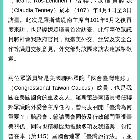
（Ileana Ros-Lehtinen）偕聯邦眾議員譚妮
經
（Claudia Tenney）於本（107）年4月1日至3日
濟
日
訪臺。此次是羅斯蕾緹南主席自101年5月之後再
不
落
度來訪，也是譚妮眾議員首次訪臺。此行兩位眾議
國
員將拜會我政府官員，就臺美外交、經貿及安全合
台
作等議題交換意見。外交部對該團來訪表達誠摯歡
海
和
迎。
平
護
兩位眾議員皆是美國聯邦眾院「國會臺灣連線」
照
（Congressional Taiwan Caucus）成員，也是我
回
國在美國國會的重要友人。羅斯蕾緹南議員擔任聯
首
網
邦眾議院外委會主席任內，曾兩度召開「臺灣為何
頁
站
重要？」聽證會，籲請國會同僚及行政部門重視臺
關
美關係，同時也積極協助推動多項友我議案，包括
於
導
本
曾在本（第115）屆國會連署「臺灣旅行法」，並
覽