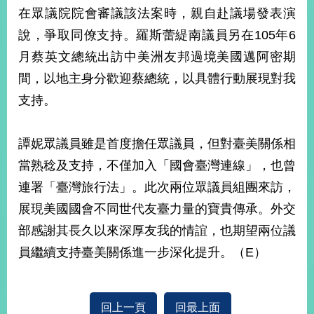
部
在眾議院院會審議該法案時，親自赴議場發表演
新
說，爭取同僚支持。羅斯蕾緹南議員另在105年6
聞
月蔡英文總統出訪中美洲友邦過境美國邁阿密期
中
心
間，以地主身分歡迎蔡總統，以具體行動展現對我
支持。
外
交
資
譚妮眾議員雖是首度擔任眾議員，但對臺美關係相
訊
當熟稔及支持，不僅加入「國會臺灣連線」，也曾
國
連署「臺灣旅行法」。此次兩位眾議員組團來訪，
家
展現美國國會不同世代友臺力量的寶貴傳承。外交
與
部感謝其長久以來深厚友我的情誼，也期望兩位議
地
區
員繼續支持臺美關係進一步深化提升。（E）
國
際
傳
回上一頁
回最上面