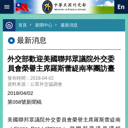
:::
跳到主要內容區塊
進
首頁
新聞中心
最新消息
階
搜
最新消息
尋
熱
門
外交部歡迎美國聯邦眾議院外交委
關
鍵
員會榮譽主席羅斯蕾緹南率團訪臺
字
發布時間：2018-04-02
總
資料來源：公眾外交協調會
合
外
2018/04/02
交
第058號新聞稿
價
值
外
美國聯邦眾議院外交委員會榮譽主席羅斯蕾緹南
交