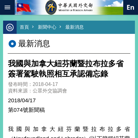
:::
跳到主要內容區塊
進
首頁
新聞中心
最新消息
階
搜
最新消息
尋
熱
門
我國與加拿大紐芬蘭暨拉布拉多省
關
鍵
簽署駕駛執照相互承認備忘錄
字
發布時間：2018-04-17
總
資料來源：公眾外交協調會
合
外
2018/04/17
交
第074號新聞稿
價
值
外
我國與加拿大紐芬蘭暨拉布拉多省
交