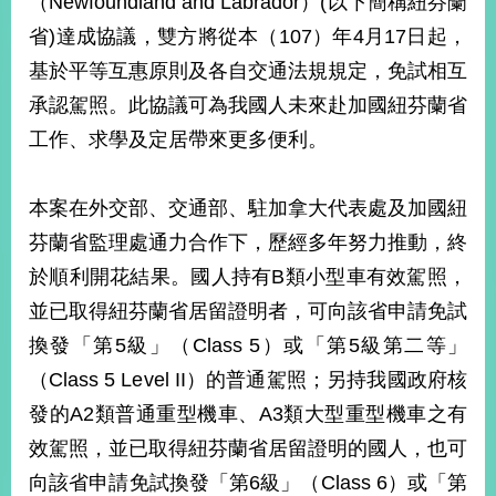
（Newfoundland and Labrador）(以下簡稱紐芬蘭
經
省)達成協議，雙方將從本（107）年4月17日起，
濟
日
基於平等互惠原則及各自交通法規規定，免試相互
不
落
承認駕照。此協議可為我國人未來赴加國紐芬蘭省
國
工作、求學及定居帶來更多便利。
台
海
和
本案在外交部、交通部、駐加拿大代表處及加國紐
平
芬蘭省監理處通力合作下，歷經多年努力推動，終
護
於順利開花結果。國人持有B類小型車有效駕照，
照
並已取得紐芬蘭省居留證明者，可向該省申請免試
回
換發「第5級」（Class 5）或「第5級第二等」
首
網
（Class 5 Level II）的普通駕照；另持我國政府核
頁
站
發的A2類普通重型機車、A3類大型重型機車之有
關
效駕照，並已取得紐芬蘭省居留證明的國人，也可
於
導
本
向該省申請免試換發「第6級」（Class 6）或「第
覽