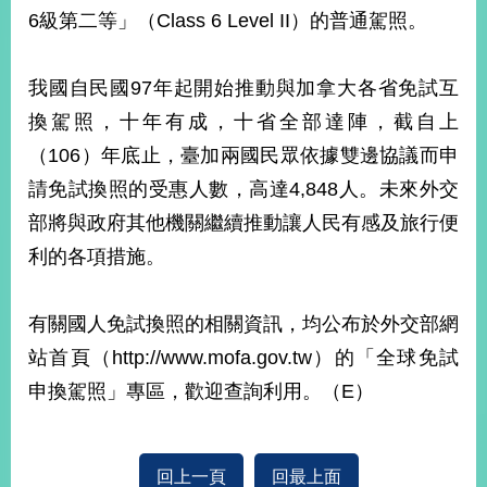
部
6級第二等」（Class 6 Level II）的普通駕照。
新
聞
我國自民國97年起開始推動與加拿大各省免試互
中
心
換駕照，十年有成，十省全部達陣，截自上
（106）年底止，臺加兩國民眾依據雙邊協議而申
外
請免試換照的受惠人數，高達4,848人。未來外交
交
資
部將與政府其他機關繼續推動讓人民有感及旅行便
訊
利的各項措施。
國
家
有關國人免試換照的相關資訊，均公布於外交部網
與
站首頁（http://www.mofa.gov.tw）的「全球免試
地
區
申換駕照」專區，歡迎查詢利用。（E）
國
際
傳
回上一頁
回最上面