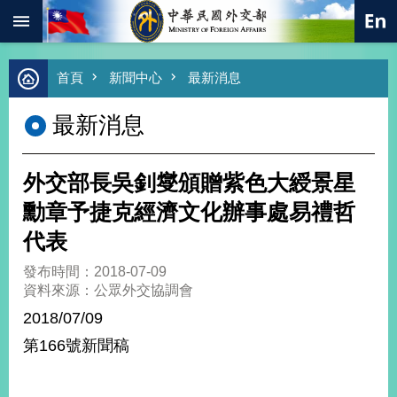
:::
跳到主要內容區塊
進
首頁
新聞中心
最新消息
階
搜
最新消息
尋
熱
門
外交部長吳釗燮頒贈紫色大綬景星
關
鍵
勳章予捷克經濟文化辦事處易禮哲
字
代表
總
合
發布時間：2018-07-09
外
資料來源：公眾外交協調會
交
2018/07/09
價
第166號新聞稿
值
外
交