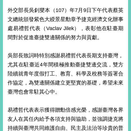
經
濟
外交部長吳釗燮本（107）年7月9日下午代表蔡英
日
文總統頒發紫色大綬景星勳章予捷克經濟文化辦事
不
落
處易禮哲代表（Vaclav Jilek），表彰他在駐臺期
國
間對於促進臺捷雙邊關係的努力與貢獻。
台
海
和
吳部長致詞時特別感謝易禮哲代表長期支持臺灣，
平
尤其在駐臺近4年間積極推動臺捷雙邊交流，雙方
護
照
陸續就青年度假打工、教育、科學及稅務等簽署合
作協定，為雙邊關係建立更堅實的基礎，希望未來
回
臺灣也會常駐其心中。
首
網
頁
站
易禮哲代表表示獲得贈勳倍感光榮，感謝臺灣各界
關
友人在其任內給予各項支持與協助，並強調捷克將
於
導
本
持續與臺灣共同維護自由、民主及法治等珍貴的普
覽