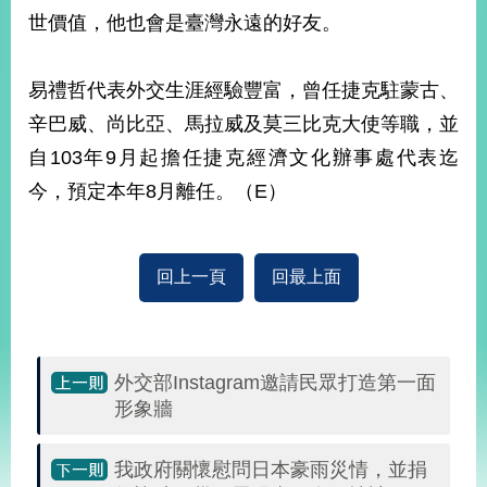
部
世價值，他也會是臺灣永遠的好友。
新
聞
易禮哲代表外交生涯經驗豐富，曾任捷克駐蒙古、
中
心
辛巴威、尚比亞、馬拉威及莫三比克大使等職，並
自103年9月起擔任捷克經濟文化辦事處代表迄
外
今，預定本年8月離任。（E）
交
資
訊
回上一頁
回最上面
國
家
與
地
區
外交部Instagram邀請民眾打造第一面
形象牆
國
際
我政府關懷慰問日本豪雨災情，並捐
傳