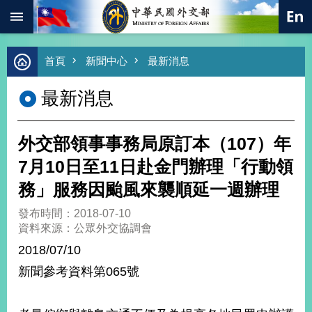
:::
跳到主要內容區塊
進
首頁
新聞中心
最新消息
階
搜
最新消息
尋
熱
門
外交部領事事務局原訂本（107）年
關
鍵
7月10日至11日赴金門辦理「行動領
字
務」服務因颱風來襲順延一週辦理
總
合
發布時間：2018-07-10
外
資料來源：公眾外交協調會
交
2018/07/10
價
新聞參考資料第065號
值
外
交