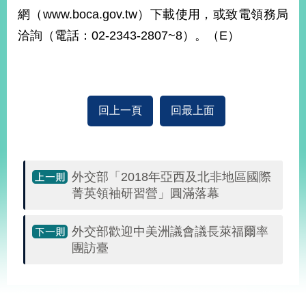
部
網（www.boca.gov.tw）下載使用，或致電領務局
新
洽詢（電話：02-2343-2807~8）。（E）
聞
中
心
外
回上一頁
回最上面
交
資
訊
外交部「2018年亞西及北非地區國際
國
菁英領袖研習營」圓滿落幕
家
與
地
外交部歡迎中美洲議會議長萊福爾率
區
團訪臺
國
:::
際
傳