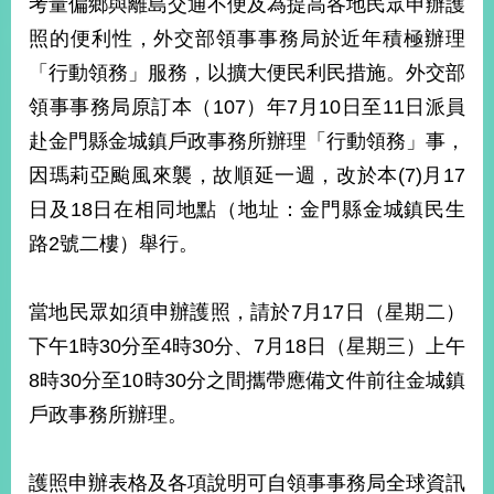
考量偏鄉與離島交通不便及為提高各地民眾申辦護
經
濟
照的便利性，外交部領事事務局於近年積極辦理
日
「行動領務」服務，以擴大便民利民措施。外交部
不
落
領事事務局原訂本（107）年7月10日至11日派員
國
赴金門縣金城鎮戶政事務所辦理「行動領務」事，
台
因瑪莉亞颱風來襲，故順延一週，改於本(7)月17
海
和
日及18日在相同地點（地址：金門縣金城鎮民生
平
路2號二樓）舉行。
護
照
當地民眾如須申辦護照，請於7月17日（星期二）
回
下午1時30分至4時30分、7月18日（星期三）上午
首
網
8時30分至10時30分之間攜帶應備文件前往金城鎮
頁
站
戶政事務所辦理。
關
於
導
本
護照申辦表格及各項說明可自領事事務局全球資訊
覽