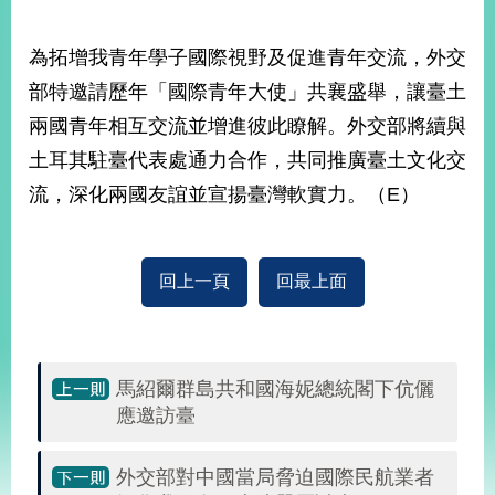
部
新
為拓增我青年學子國際視野及促進青年交流，外交
聞
部特邀請歷年「國際青年大使」共襄盛舉，讓臺土
中
心
兩國青年相互交流並增進彼此瞭解。外交部將續與
土耳其駐臺代表處通力合作，共同推廣臺土文化交
外
流，深化兩國友誼並宣揚臺灣軟實力。（E）
交
資
訊
回上一頁
回最上面
國
家
與
地
區
馬紹爾群島共和國海妮總統閣下伉儷
應邀訪臺
國
際
外交部對中國當局脅迫國際民航業者
傳