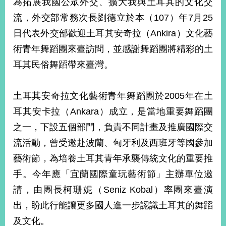
為拓展我國公眾外交、擴大我與土耳其的文化交
經
濟
流，外交部常務次長劉德立於本（107）年7月25
日
日代表外交部歡迎土耳其安奇拉（Ankira）文化藝
不
落
術青年舞蹈團來臺訪問，並感謝舞蹈團將精彩的土
國
耳其民俗舞蹈帶來臺灣。
台
海
和
土耳其安奇拉文化藝術青年舞蹈團於2005年在土
平
耳其安卡拉（Ankara）成立，是當地重要舞蹈團
護
照
之一，下設五個部門，負責不同計畫及推廣國際交
流活動，曾受邀赴波蘭、匈牙利及西班牙等國參加
回
藝術節，為培養土耳其青年承襲傳統文化的重要推
首
網
手。今年應「宜蘭國際童玩藝術節」主辦單位邀
頁
站
請，由團長柯珊妮（Seniz Kobal）率團來臺演
關
出，盼此行能讓更多國人進一步認識土耳其的舞蹈
於
導
本
及文化。
覽