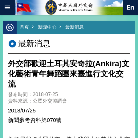
:::
跳到主要內容區塊
進
首頁
新聞中心
最新消息
階
搜
最新消息
尋
熱
門
外交部歡迎土耳其安奇拉(Ankira)文
關
鍵
化藝術青年舞蹈團來臺進行文化交
字
流
總
合
發布時間：2018-07-25
外
資料來源：公眾外交協調會
交
2018/07/25
價
新聞參考資料第070號
值
外
交