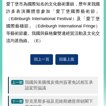
部
愛丁堡市為國際知名的文化藝術重鎮，歷年來我國
許多表演團體曾參加「愛丁堡國際藝術節」
新
聞
（Edinburgh International Festival）及「愛丁堡
中
國際藝穗節」（Edinburgh International Fringe）
心
等藝術節慶。我國與蘇格蘭雙邊經貿活動及文化交
外
流均甚熱絡。（E）
交
資
訊
回上一頁
回最上面
國
家
與
地
我國與美國俄亥俄州簽署免試相互承
區
認駕照協議
國
際
聖克里斯多福及尼維斯總督席頓閣下
傳