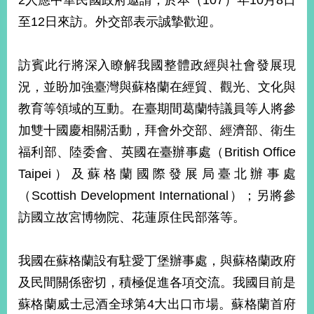
2人應中華民國政府邀請，於本（107）年10月8日
經
至12日來訪。外交部表示誠摯歡迎。
濟
日
不
落
訪賓此行將深入瞭解我國整體政經與社會發展現
國
況，並盼加強臺灣與蘇格蘭在經貿、觀光、文化與
台
教育等領域的互動。在臺期間葛蘭特議員等人將參
海
和
加雙十國慶相關活動，拜會外交部、經濟部、衛生
平
福利部、陸委會、英國在臺辦事處（British Office
護
Taipei）及蘇格蘭國際發展局臺北辦事處
照
（Scottish Development International）；另將參
回
訪國立故宮博物院、花蓮原住民部落等。
首
網
頁
我國在蘇格蘭設有駐愛丁堡辦事處，與蘇格蘭政府
站
關
及民間關係密切，積極促進各項交流。我國目前是
於
導
本
蘇格蘭威士忌酒全球第4大出口市場。蘇格蘭首府
覽