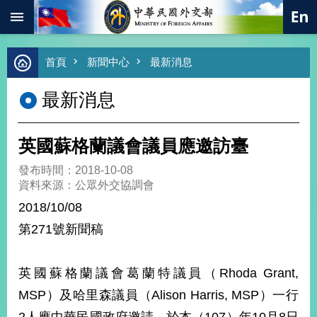
:::
跳到主要內容區塊
進
首頁
新聞中心
最新消息
階
搜
最新消息
尋
熱
門
英國蘇格蘭議會議員應邀訪臺
關
鍵
發布時間：2018-10-08
字
資料來源：公眾外交協調會
總
2018/10/08
合
外
第271號新聞稿
交
價
英國蘇格蘭議會葛蘭特議員（Rhoda Grant,
值
外
MSP）及哈里森議員（Alison Harris, MSP）一行
交