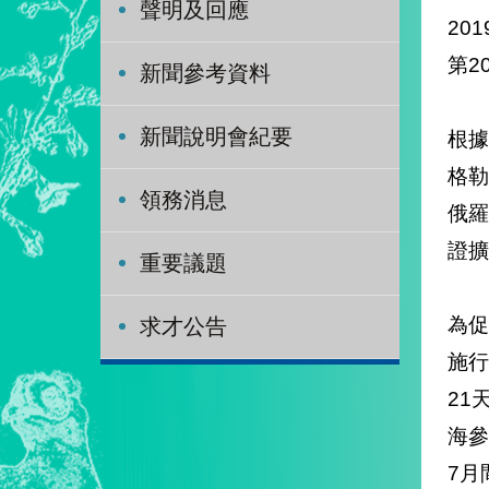
聲明及回應
201
第2
新聞參考資料
新聞說明會紀要
根
格
領務消息
俄
證擴
重要議題
為促
求才公告
施
21
海
7月