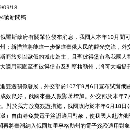
9/09/13
04號新聞稿
據俄羅斯政府有關單位發布消息，我國人本年10月間
勒州；新措施將能進一步促進臺俄人民的觀光交流，外
羅斯商旅多以歐俄的城市為主，且聖彼得堡市為我國人
大適用範圍至聖彼得堡市及列寧格勒州，將可大幅提
進雙邊關係發展，外交部於107年9月6日宣布試辦俄
行成效良好，俄國來臺人數顯著增加。外交部於本年7
天。對於我方放寬簽證措施，俄國政府於本年6月18
參崴）自由港免費電子簽證適用對象，使我國人赴訪俄
間再將臺灣納入俄國加里寧格勒州的電子簽證適用對