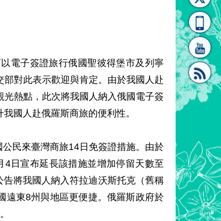
[連
覽
系"
可以電子簽證旅行俄國聖彼得堡市及列寧
交部對此表示歡迎與肯定。由於我國人赴
觀光熱點，此次將我國人納入俄國電子簽
結]"
[連
升我國人赴俄羅斯商旅的便利性。
國公民來臺灣商旅14日免簽證措施。由於
月4日宣布延長該措施並增加停留天數至
日公告將我國人納入符拉迪沃斯托克（舊稱
結]"
國遠東8州與地區更便捷。俄羅斯政府於
象。