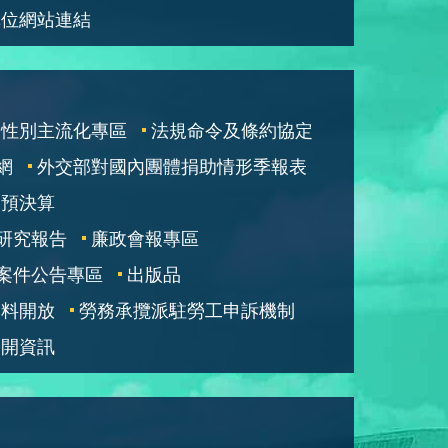
單位網站連結
性別主流化專區
法規命令及條約協定
網
外交部對國內團體捐助情形季報表
部預決算
研究報告
廉政會報專區
案件公告專區
出版品
資料開放
勞務承攬派駐勞工申訴機制
公開資訊