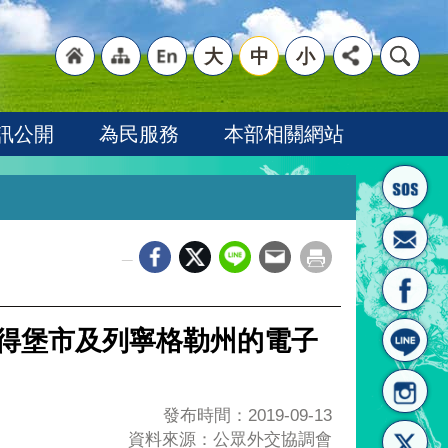
大
中
小
"回
"網
"英
訊公開
為民服務
本部相關網站
_
首頁
站導
文語
彼得堡市及列寧格勒州的電子
發布時間：2019-09-13
資料來源：公眾外交協調會