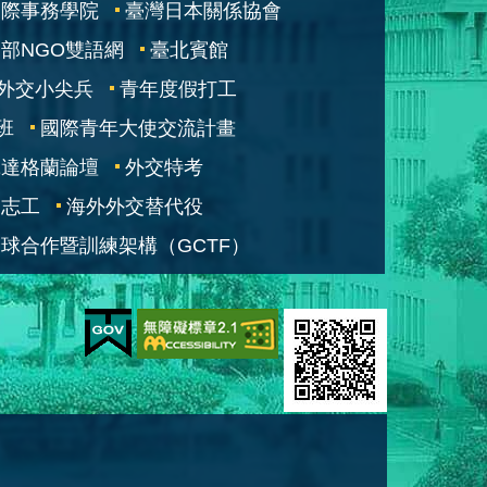
國際事務學院
臺灣日本關係協會
部NGO雙語網
臺北賓館
外交小尖兵
青年度假打工
班
國際青年大使交流計畫
凱達格蘭論壇
外交特考
交志工
海外外交替代役
球合作暨訓練架構（GCTF）