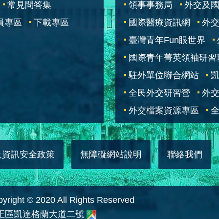
常見問答集
領事事務局
外交及
員專區
下載專區
國際醫療資訊網
外交
臺灣青年Fun眼世界
國際青年菁英領袖研習
駐外單位聯合網站
全民外交研習營
外
外交檔案資源專區
全
及資訊安全政策
無障礙網站說明
聯絡我們
 © 2020 All Rights Reserved
中正區凱達格蘭大道二號