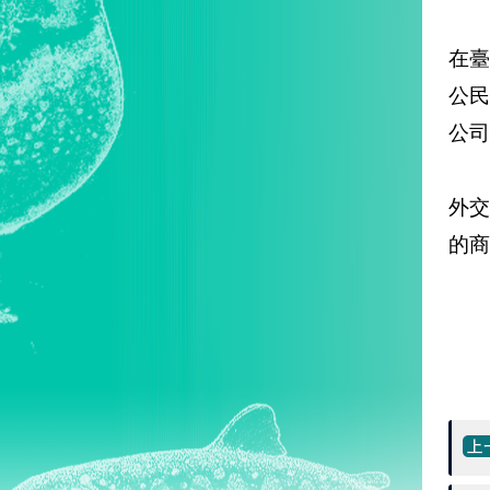
在臺
公民
公司
外
的商