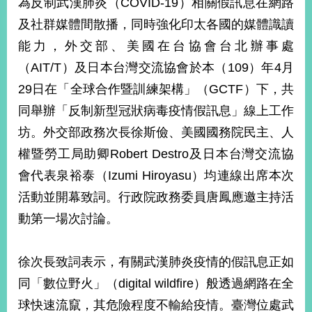
為反制武漢肺炎（COVID-19）相關假訊息在網路
經
濟
及社群媒體間散播，同時強化印太各國的媒體識讀
日
能力，外交部、美國在台協會台北辦事處
不
落
（AIT/T）及日本台灣交流協會於本（109）年4月
國
29日在「全球合作暨訓練架構」（GCTF）下，共
台
同舉辦「反制新型冠狀病毒疫情假訊息」線上工作
海
和
坊。外交部政務次長徐斯儉、美國國務院民主、人
平
權暨勞工局助卿Robert Destro及日本台灣交流協
護
照
會代表泉裕泰（Izumi Hiroyasu）均連線出席本次
活動並開幕致詞。行政院政務委員唐鳳應邀主持活
回
動第一場次討論。
首
網
頁
站
徐次長致詞表示，有關武漢肺炎疫情的假訊息正如
關
同「數位野火」（digital wildfire）般透過網路在全
於
導
本
球快速流竄，其危險程度不輸給疫情。臺灣位處武
覽