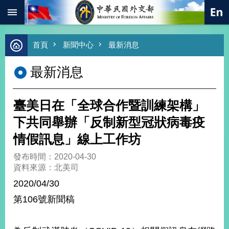
:::
跳到主要內容區塊
進
首頁
新聞中心
最新消息
階
搜
最新消息
尋
熱
門
臺美日在「全球合作暨訓練架構」
關
鍵
下共同舉辦「反制新型冠狀病毒疫
字
情假訊息」線上工作坊
總
合
發布時間：2020-04-30
外
資料來源：北美司
交
2020/04/30
價
第106號新聞稿
值
外
交