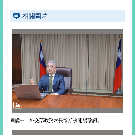
播
相關圖片
政
府
資
訊
公
開
為
民
服
務
本
部
相
關
圖說一：外交部政務次長徐斯儉開場致詞。
網
站