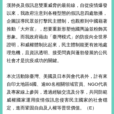
部
漢肺炎及假訊息雙重威脅的最前線，自從疫情爆發
新
以來，我政府注意到各種型態的假訊息四處散播，
聞
企圖誤導民眾並打擊民主體制，也觀察到中國藉著
中
心
推動「大外宣」，想要重新形塑他國輿論並粉飾其
形象。而我政府藉由「臺灣模式」的防疫向全世界
外
證明，和威權體制比起來，民主體制能更有效地處
交
資
理危機，且資訊透明、接受問責與蓬勃發展的公民
訊
社會才是抗疫成功的關鍵。
國
家
本次活動除臺灣、美國及日本與會代表外，計有來
與
地
自印太地區6國、逾80名相關領域官員、NGO代表
區
及專家線上參與，透過經驗交流及分享，共同防範
威權國家運用疫情假訊息侵害民主國家的社會穩
國
際
定，進而鞏固自由及人權等普世價值。（E）
傳