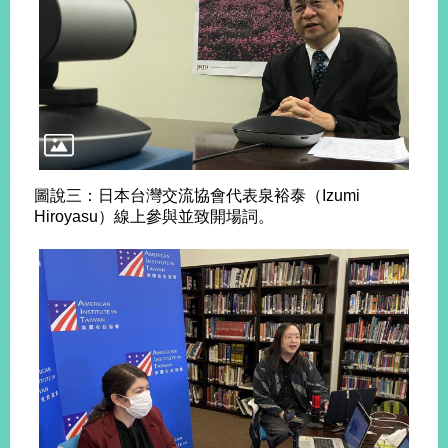
告
隱
私
權
保
護
及
資
圖說三：日本台灣交流協會代表泉裕泰（Izumi
訊
Hiroyasu）線上參與並致開場詞。
安
全
政
策
無
障
礙
網
站
說