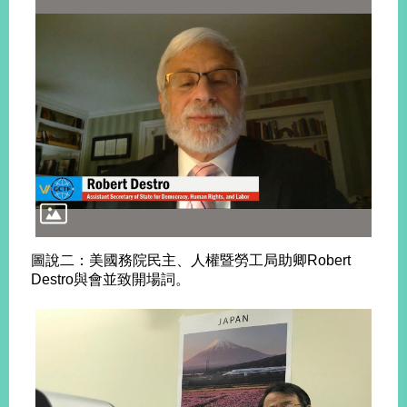
旅
部
粉
外
長
絲
國
信
專
人
箱
頁
急
難
救
LINE
助
Instagram
X平台
服
(原推特)
務
專
線
APP
YouTube
RSS
政
圖說二：美國務院民主、人權暨勞工局助卿Robert
府
Destro與會並致開場詞。
網
站
資
料
開
放
宣