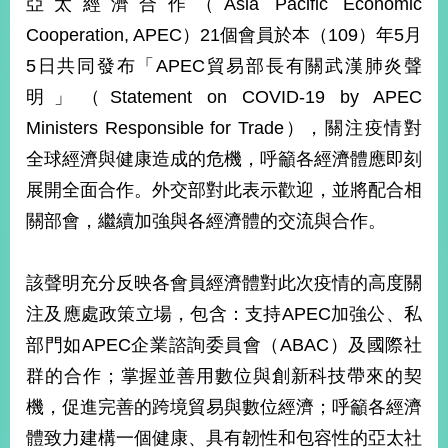
亞太經濟合作（Asia Pacific Economic
經
濟
Cooperation, APEC）21個會員於本（109）年5月
日
5日共同發布「APEC貿易部長有關武漢肺炎聲
不
落
明」（Statement on COVID-19 by APEC
國
Ministers Responsible for Trade），關注疫情對
台
全球經濟與健康造成的危機，呼籲各經濟體應即刻
海
和
展開全面合作。外交部對此表示歡迎，並將配合相
平
關部會，繼續加強與各經濟體的交流與合作。
護
照
該聲明充分反映各會員經濟體對此次疫情的高度關
回
注及應處政策立場，包含：支持APEC加強公、私
首
網
部門如APEC企業諮詢委員會（ABAC）及國際社
頁
站
群的合作；掌握並善用數位與創新科技帶來的契
關
機，促進完善的跨境貿易與數位經濟；呼籲各經濟
於
導
本
體致力建構一個健康、具有韌性和包容性的亞太社
覽