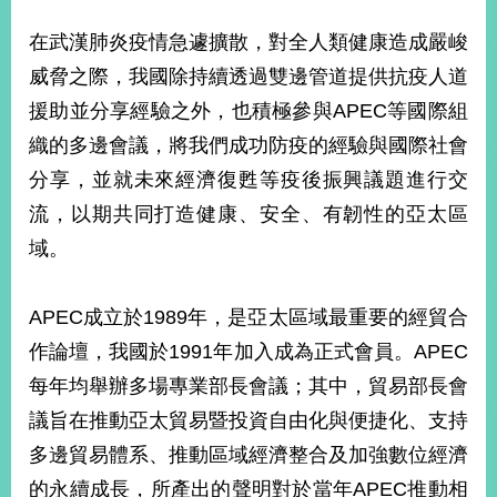
播
在武漢肺炎疫情急遽擴散，對全人類健康造成嚴峻
政
威脅之際，我國除持續透過雙邊管道提供抗疫人道
府
資
援助並分享經驗之外，也積極參與APEC等國際組
訊
織的多邊會議，將我們成功防疫的經驗與國際社會
公
分享，並就未來經濟復甦等疫後振興議題進行交
開
流，以期共同打造健康、安全、有韌性的亞太區
為
域。
民
服
務
APEC成立於1989年，是亞太區域最重要的經貿合
作論壇，我國於1991年加入成為正式會員。APEC
本
部
每年均舉辦多場專業部長會議；其中，貿易部長會
相
議旨在推動亞太貿易暨投資自由化與便捷化、支持
關
網
多邊貿易體系、推動區域經濟整合及加強數位經濟
站
的永續成長，所產出的聲明對於當年APEC推動相