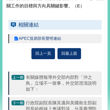
關工作的目標與方向具關鍵影響。（E）
旅
部
粉
外
長
絲
國
信
專
人
箱
頁
相關連結
急
難
救
LINE
助
Instagram
X平台
APEC貿易部長聲明連結
服
(原推特)
務
專
線
回上一頁
回最上面
APP
YouTube
RSS
政
府
有關媒體報導外交部內部對「沖之
網
鳥」立場不一致事，外交部澄清說明
站
資
如下：
料
開
行政院副院長陳其邁與美國衛生部副
放
部長哈根線上會議對談，分享臺灣防
宣