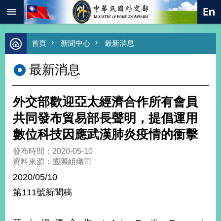
:::
跳到主要內容區塊
進
首頁
新聞中心
最新消息
階
搜
最新消息
尋
熱
門
外交部歡迎亞太經濟合作所有會員
關
鍵
共同發布貿易部長聲明，提倡運用
字
數位科技因應武漢肺炎疫情的衝擊
總
合
發布時間：2020-05-10
外
資料來源：國際組織司
交
2020/05/10
價
第111號新聞稿
值
外
交