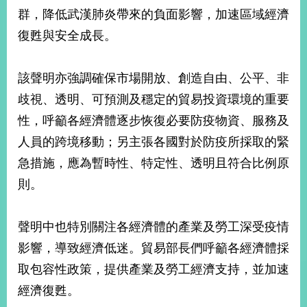
部
群，降低武漢肺炎帶來的負面影響，加速區域經濟
新
復甦與安全成長。
聞
中
心
該聲明亦強調確保市場開放、創造自由、公平、非
歧視、透明、可預測及穩定的貿易投資環境的重要
外
性，呼籲各經濟體逐步恢復必要防疫物資、服務及
交
資
人員的跨境移動；另主張各國對於防疫所採取的緊
訊
急措施，應為暫時性、特定性、透明且符合比例原
國
則。
家
與
地
聲明中也特別關注各經濟體的產業及勞工深受疫情
區
影響，導致經濟低迷。貿易部長們呼籲各經濟體採
取包容性政策，提供產業及勞工經濟支持，並加速
國
際
經濟復甦。
傳