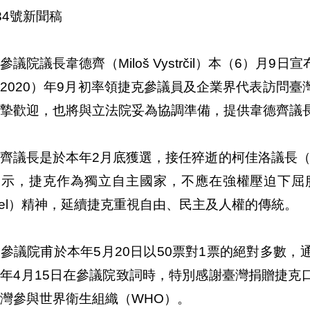
34號新聞稿
參議院議長韋德齊（Miloš Vystrčil）本（6）
2020）年9月初率領捷克參議員及企業界代表訪問
摯歡迎，也將與立法院妥為協調準備，提供韋德齊議
齊議長是於本年2月底獲選，接任猝逝的柯佳洛議長（Jaro
示，捷克作為獨立自主國家，不應在強權壓迫下屈服，
vel）精神，延續捷克重視自由、民主及人權的傳統。
參議院甫於本年5月20日以50票對1票的絕對多數
年4月15日在參議院致詞時，特別感謝臺灣捐贈捷克
灣參與世界衛生組織（WHO）。