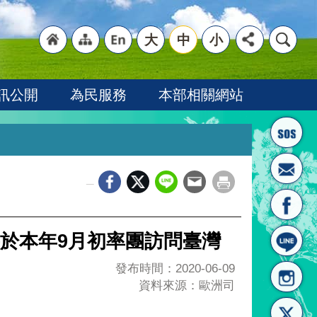
大
中
小
"回
"網
"英
訊公開
為民服務
本部相關網站
_
首頁
站導
文語
於本年9月初率團訪問臺灣
發布時間：2020-06-09
資料來源：歐洲司