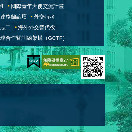
班
國際青年大使交流計畫
凱達格蘭論壇
外交特考
交志工
海外外交替代役
球合作暨訓練架構（GCTF）