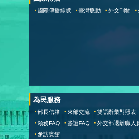
國際傳播綜覽
臺灣脈動
外文刊物
為民服務
部長信箱
來部交流
雙語辭彙對照表
領務FAQ
簽證FAQ
外交部退離職人
參訪賓館