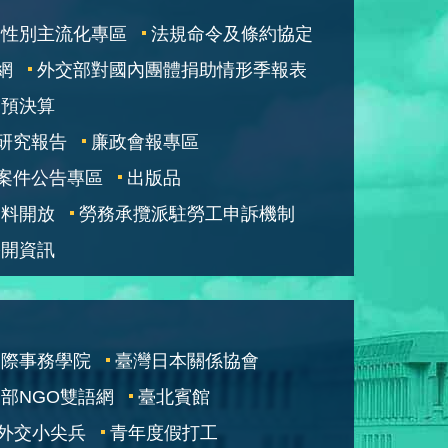
性別主流化專區
法規命令及條約協定
網
外交部對國內團體捐助情形季報表
部預決算
研究報告
廉政會報專區
案件公告專區
出版品
資料開放
勞務承攬派駐勞工申訴機制
公開資訊
國際事務學院
臺灣日本關係協會
部NGO雙語網
臺北賓館
外交小尖兵
青年度假打工