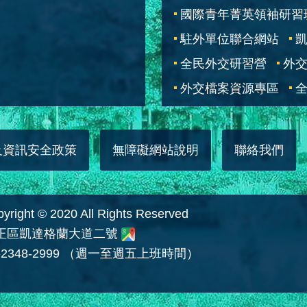
國際青年菁英領袖研習
駐外單位聯合網站
全民外交研習營
外
外交檔案資源專區
全
及資訊安全政策
無障礙網站說明
聯絡我們
 © 2020 All Rights Reserved
中正區凱達格蘭大道二號
2348-2999 （週一至週五上班時間）