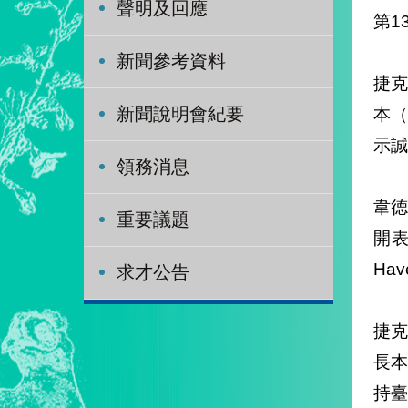
聲明及回應
第1
新聞參考資料
捷克
本（
新聞說明會紀要
示誠
領務消息
韋德
重要議題
開表
Ha
求才公告
捷克
長本
持臺