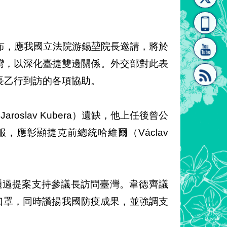
[連
覽
系"
月9日宣布，應我國立法院游錫堃院長邀請，將於
臺灣，以深化臺捷雙邊關係。外交部對此表
長乙行到訪的各項協助。
結]"
[連
slav Kubera）遺缺，他上任後曾公
應彰顯捷克前總統哈維爾（Václav
，通過提案支持參議長訪問臺灣。韋德齊議
結]"
口罩，同時讚揚我國防疫成果，並強調支