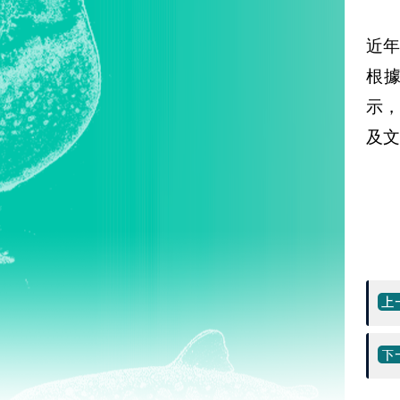
近
根
示
及文