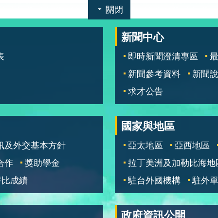
關閉
新聞中心
表
即時新聞澄清專區
新聞參考資料
新聞
求才公告
國家與地區
訊及外交基本方針
亞太地區
亞西地區
合作
獎助學金
拉丁美洲及加勒比海地
評比成績
駐台外國機構
駐外
政府資訊公開