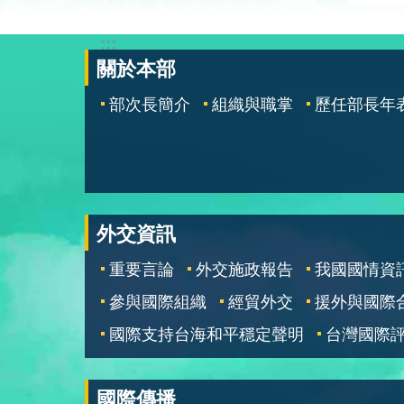
:::
關於本部
部次長簡介
組織與職掌
歷任部長年
外交資訊
重要言論
外交施政報告
我國國情資
參與國際組織
經貿外交
援外與國際
國際支持台海和平穩定聲明
台灣國際
國際傳播