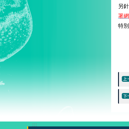
另針
署網
特別
:::