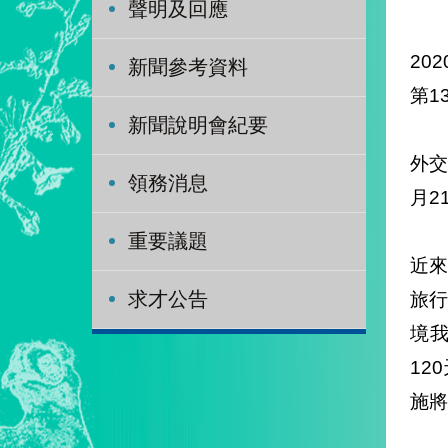
聲明及回應
202
新聞參考資料
第1
新聞說明會紀要
外交
領務消息
月2
重要議題
近
旅行
求才公告
境
12
施將