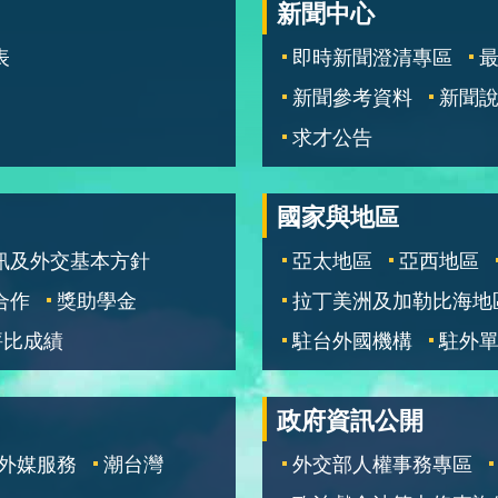
新聞中心
表
即時新聞澄清專區
新聞參考資料
新聞
求才公告
國家與地區
訊及外交基本方針
亞太地區
亞西地區
合作
獎助學金
拉丁美洲及加勒比海地
評比成績
駐台外國機構
駐外
政府資訊公開
外媒服務
潮台灣
外交部人權事務專區