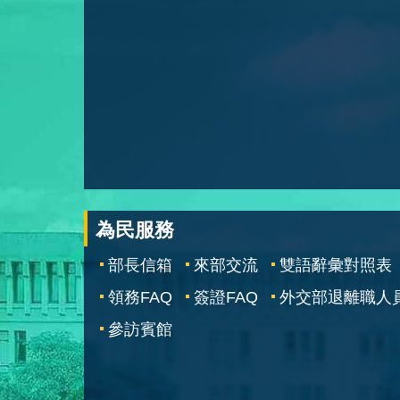
為民服務
部長信箱
來部交流
雙語辭彙對照表
領務FAQ
簽證FAQ
外交部退離職人
參訪賓館