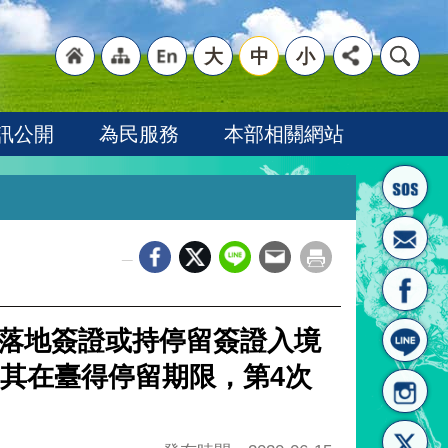
大
中
小
"回
"網
"英
訊公開
為民服務
本部相關網站
_
首頁
站導
文語
證、落地簽證或持停留簽證入境
其在臺得停留期限，第4次