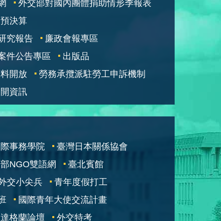
網
外交部對國內團體捐助情形季報表
部預決算
研究報告
廉政會報專區
案件公告專區
出版品
資料開放
勞務承攬派駐勞工申訴機制
公開資訊
國際事務學院
臺灣日本關係協會
部NGO雙語網
臺北賓館
外交小尖兵
青年度假打工
班
國際青年大使交流計畫
凱達格蘭論壇
外交特考