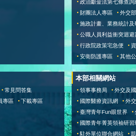
政治獻金法第七條查詢
財團法人專區
外交
施政計畫、業務統計及
公職人員利益衝突迴避
行政院政策宅急便
安衛防護專區
其他
本部相關網站
常見問答集
領事事務局
外交及
員專區
下載專區
國際醫療資訊網
外交
臺灣青年Fun眼世界
國際青年菁英領袖研習
駐外單位聯合網站