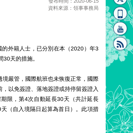
發布時間：2020-06-15
資料來源：領事事務局
[連
覽
系"
國的外籍人士，已分別在本（2020）年3
間30天的措施。
結]"
[連
邊境嚴管，國際航班也未恢復正常，國際
以前，以免簽證、落地簽證或持停留簽證入
期限，第4次自動延長30天（共計延長
80天（自入境隔日起算為首日）。此項措
結]"