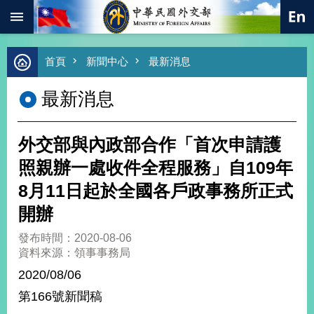
:::
跳到主要內容區塊
進
首頁
新聞中心
最新消息
階
搜
最新消息
尋
熱
門
外交部與內政部合作「首次申請護
關
鍵
照親辦一處收件全程服務」自109年
字
8月11日起於全國各戶政事務所正式
總
合
開辦
外
交
發布時間：2020-08-06
資料來源：領事事務局
價
值
2020/08/06
外
第166號新聞稿
交