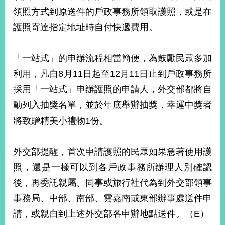
部
領照方式到原送件的戶政事務所領取護照，或是在
新
護照寄達指定地址時自付快遞費用。
聞
中
心
「一站式」的申辦流程相當簡便，為鼓勵民眾多加
利用，凡自8月11日起至12月11日止到戶政事務所
外
採用「一站式」申辦護照的申請人，外交部都將自
交
資
動列入抽獎名單，並於年底舉辦抽獎，幸運中獎者
訊
將致贈精美小禮物1份。
國
家
外交部提醒，首次申請護照的民眾如果急著使用護
與
地
照，還是一樣可以到各戶政事務所辦理人別確認
區
後，再委託親屬、同事或旅行社代為到外交部領事
事務局、中部、南部、雲嘉南或東部辦事處送件申
國
際
請，或親自到上述外交部各申辦地點送件。（E）
傳