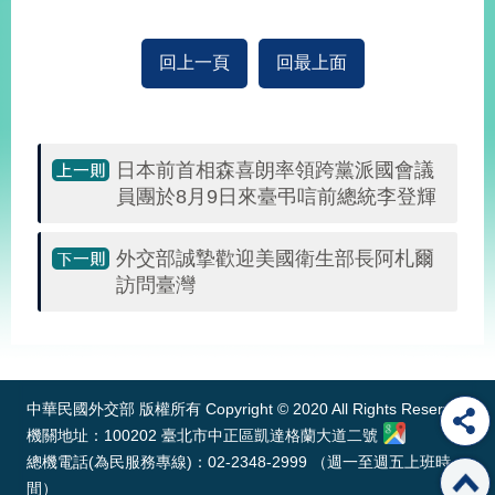
播
政
回上一頁
回最上面
府
資
訊
公
日本前首相森喜朗率領跨黨派國會議
開
員團於8月9日來臺弔唁前總統李登輝
為
民
外交部誠摯歡迎美國衛生部長阿札爾
服
訪問臺灣
務
:::
本
部
相
中華民國外交部 版權所有 Copyright © 2020 All Rights Reserved
關
機關地址：100202 臺北市中正區凱達格蘭大道二號
網
總機電話(為民服務專線)：02-2348-2999 （週一至週五上班時
站
間）