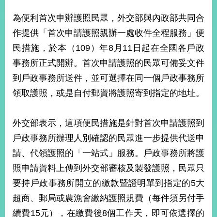
經
濟
為便利首次申辦護照民眾，外交部與內政部共同合
日
作提供「首次申請護照親辦一處收件全程服務」便
不
落
民措施，於本（109）年8月11日起在全國各戶政
國
事務所正式開辦。首次申請護照的民眾可備妥文件
台
到戶政事務所送件，並可選擇在同一個戶政事務所
海
和
領取護照，或是自付郵資將護照寄到指定的地址。
平
護
照
外交部表示，這項便民措施是針對首次申請護照到
戶政事務所辦理人別確認的民眾進一步提供代送申
回
請、代領護照的「一站式」服務。戶政事務所將護
首
網
照申請資料上傳到外交部審核及製發護照，民眾只
頁
站
要持戶政事務所開立的繳款暨證明單到指定的5大
關
於
超商、郵局或農漁會繳納護照規費（每件須另付手
導
本
續費15元），在繳費後8個工作天，即可依選擇的
覽