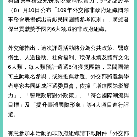
與國際事務並充份展現臺灣軟實力，外交部於本
經
（8）月10日公布「109年外交部非政府組織國際
濟
日
事務會表揚傑出貢獻民間團體參考原則」，將頒發
不
落
傑出貢獻獎予國內6大領域的非政府組織。
國
台
外交部指出，這次評選活動將分為公共政策、醫療
海
和
衛生、人道援助、社會福利、環保永續及體育文化
平
6大類，每大類預計遴選5個獲獎團體，民間團體
護
可主動報名參與，或經推薦參選。外交部將邀集學
照
者專家共同組成評選委員會，依據「增進國際影響
回
力」、「響應政府對外政策」、「符合國際潮流與
首
網
目標」及「提升臺灣國際形象」等4大項目進行評
頁
站
選。
關
於
導
本
有意參加本活動的非政府組織請下載附件「外交部
覽