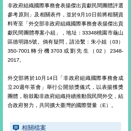
部
非政府組織國際事務會表揚傑出貢獻民間團體評選
新
參考原則」及相關表件，並於9月10日前將相關資
聞
料寄至「外交部非政府組織國際事務會表揚傑出貢
中
心
獻民間團體專案小組」，地址：33348桃園市龜山
區德明路5號。倘有疑問，請洽繫：朱小姐（03）
外
350-7001轉分機3703或劉先生（02）2348-
交
資
2017。
訊
國
外交部將於10月14日「非政府組織國際事務會成
家
立20週年茶會」舉行公開頒獎儀式，以表揚獲獎
與
團體，盼鼓勵非政府組織持續推動我民間外交，結
地
區
合政府努力，共同擴大臺灣的國際聲量（E）。
國
際
相關檔案
傳