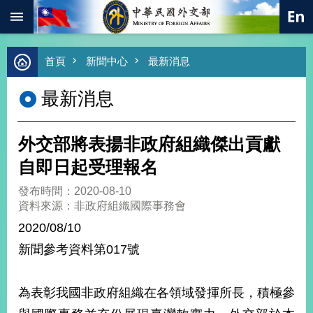
:::
跳到主要內容區塊
進
首頁
新聞中心
最新消息
階
搜
最新消息
尋
熱
門
外交部將表揚非政府組織傑出貢獻
關
鍵
自即日起受理報名
字
發布時間：2020-08-10
總
資料來源：非政府組織國際事務會
合
外
2020/08/10
交
新聞參考資料第017號
價
值
外
為表彰我國非政府組織在各領域發揮所長，積極參
交