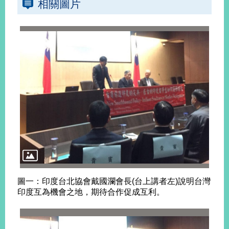
相關圖片
旅
部
粉
外
長
絲
國
信
專
人
箱
頁
急
難
救
LINE
助
Instagram
X平台
服
(原推特)
務
專
線
APP
YouTube
RSS
政
府
網
站
圖一：印度台北協會戴國瀾會長(台上講者左)說明台灣
資
印度互為機會之地，期待合作促成互利。
料
開
放
宣