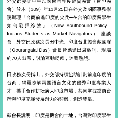
外交部委託中華民國台灣印度經貿協會（台印協
經
濟
會）於本（109）年11月25日在外交及國際事務學
日
院辦理「台商前進印度的尖兵─在台的印度留學生
不
落
如何發揮綜效」（New Southbound Policy -
國
Indians Students as Market Navigators） 座談
台
會，外交部政務次長田中光、印度台北協會戴國瀾
海
和
（Gourangalal Das）會長皆應邀出席致詞。現場
平
約70人出席，討論互動踴躍，迴響熱烈。
護
照
田政務次長指出，外交部持續協助計劃前進印度的
回
台商，網羅瞭解兩國語言文化的優秀印度專業人
首
網
才，攜手合作耕耘廣大印度市場，共同掌握當前台
頁
站
灣與印度充滿發展潛力的契機，創造雙贏。
關
於
導
本
戴會長說明，印度是機會的土地，台灣對印度學生
覽