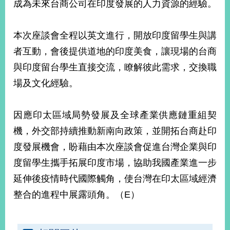
成為未來台商公司在印度發展的人力資源的經驗。
播
政
本次座談會全程以英文進行，開放印度留學生與講
府
資
者互動，會後提供道地的印度美食，讓現場的台商
訊
與印度留台學生直接交流，瞭解彼此需求，交換職
公
場及文化經驗。
開
為
因應印太區域局勢發展及全球產業供應鏈重組契
民
服
機，外交部持續推動新南向政策，並開拓台商赴印
務
度發展機會，盼藉由本次座談會促進台灣企業與印
度留學生攜手拓展印度市場，協助我國產業進一步
本
部
延伸後疫情時代國際觸角，使台灣在印太區域經濟
相
整合的進程中展露頭角。（E）
關
網
站