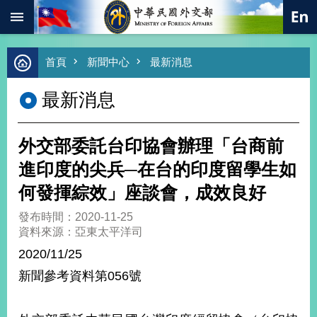
:::
跳到主要內容區塊
進
首頁
新聞中心
最新消息
階
搜
最新消息
尋
熱
門
外交部委託台印協會辦理「台商前
關
鍵
進印度的尖兵─在台的印度留學生如
字
何發揮綜效」座談會，成效良好
總
合
發布時間：2020-11-25
外
資料來源：亞東太平洋司
交
2020/11/25
價
新聞參考資料第056號
值
外
交