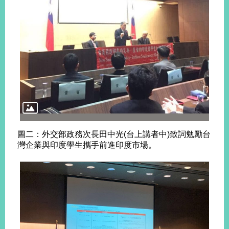
告
隱
私
權
保
護
及
資
訊
安
全
圖二：外交部政務次長田中光(台上講者中)致詞勉勵台
政
灣企業與印度學生攜手前進印度市場。
策
無
障
礙
網
站
說