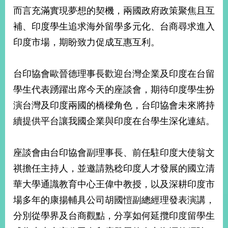
部
而言充滿實現夢想的契機，兩國政府政策聚焦且互
新
補、印度學生追求海外留學多元化、台商尋求進入
聞
印度市場，期盼致力促成互惠互利。
中
心
台印協會歐晉德理事長歡迎台灣企業及印度在台留
外
學生代表踴躍出席今天的座談會，期待印度學生扮
交
資
演台灣及印度兩國的橋樑角色，台印協會未來將持
訊
續提供平台讓我國企業與印度在台學生深化連結。
國
家
座談會由台印協會副理事長、前任駐印度大使翁文
與
地
祺擔任主持人，並邀請熟稔印度人才發展的國立清
區
華大學通識教育中心王偉中教授，以及深耕印度市
場多年的康揚輔具公司胡國愷副總經理發表演講，
國
際
分別從學界及台商觀點，分享如何延攬印度留學生
傳