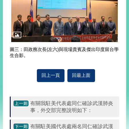
明
聯
絡
我
們
圖三：田政務次長(左六)與現場貴賓及傑出印度留台學
生合影。
回上一頁
回最上面
有關我駐美代表處同仁確診武漢肺炎
事，外交部完整說明如下：
有關駐美國代表處兩名同仁確診武漢