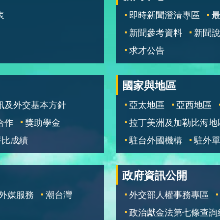
表
即時新聞澄清專區
新聞參考資料
新聞
求才公告
國家與地區
訊及外交基本方針
亞太地區
亞西地區
合作
獎助學金
拉丁美洲及加勒比海地
評比成績
駐台外國機構
駐外
政府資訊公開
外媒服務
潮台灣
外交部人權事務專區
政治獻金法第七條查詢