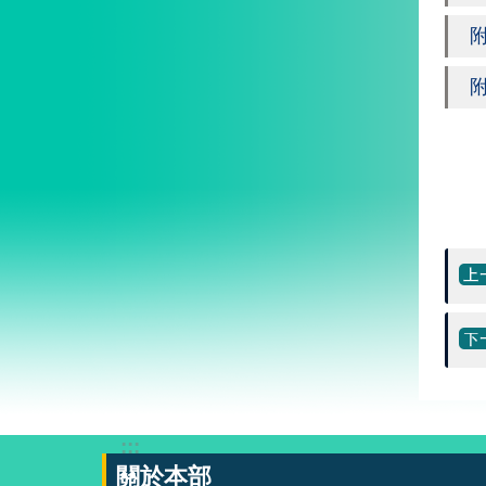
附
附
:::
關於本部