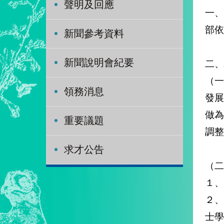
聲明及回應
一
部依
新聞參考資料
新聞說明會紀要
二、
（
領務消息
發
做
重要議題
調整
求才公告
（二
１、
２
士學