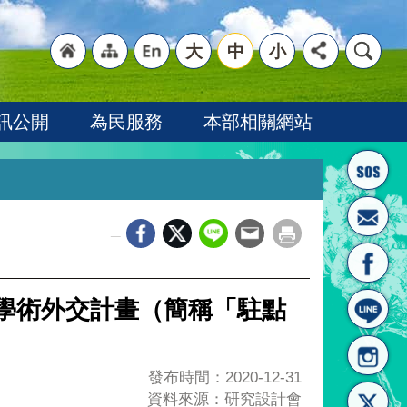
大
中
小
"回
"網
"英
訊公開
為民服務
本部相關網站
_
首頁
站導
文語
行學術外交計畫（簡稱「駐點
發布時間：2020-12-31
資料來源：研究設計會