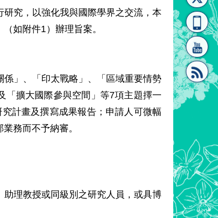
行研究，以強化我與國際學界之交流，本
[連
覽
系"
」（如附件1）辦理旨案。
關係」、「印太戰略」、「區域重要情勢
及「擴大國際參與空間」等7項主題擇一
結]"
[連
研究計畫及撰寫成果報告；申請人可微幅
部業務而不予納審。
結]"
、助理教授或同級別之研究人員，或具博