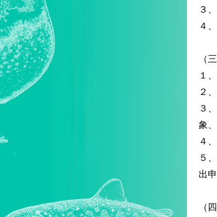
３、
４、
（三
１、
２、
３
象、
４、
５
出申
（四