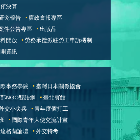
部預決算
研究報告
廉政會報專區
案件公告專區
出版品
資料開放
勞務承攬派駐勞工申訴機制
公開資訊
國際事務學院
臺灣日本關係協會
部NGO雙語網
臺北賓館
外交小尖兵
青年度假打工
班
國際青年大使交流計畫
凱達格蘭論壇
外交特考