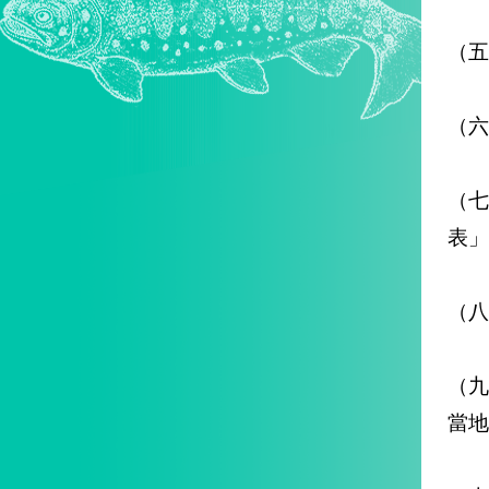
（五
（六
（
表」
（八
（
當地