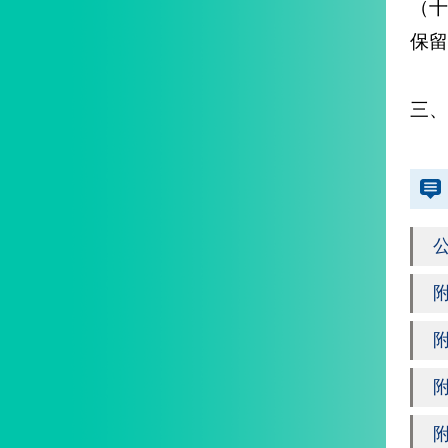
（
保留
三、
公
附
附
附
附