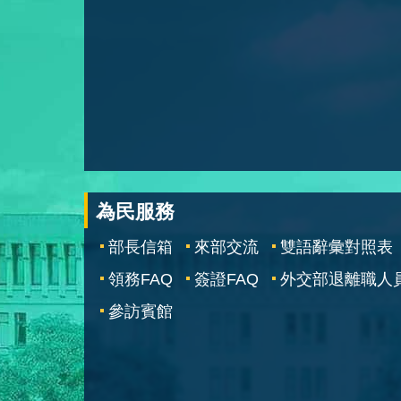
為民服務
部長信箱
來部交流
雙語辭彙對照表
領務FAQ
簽證FAQ
外交部退離職人
參訪賓館