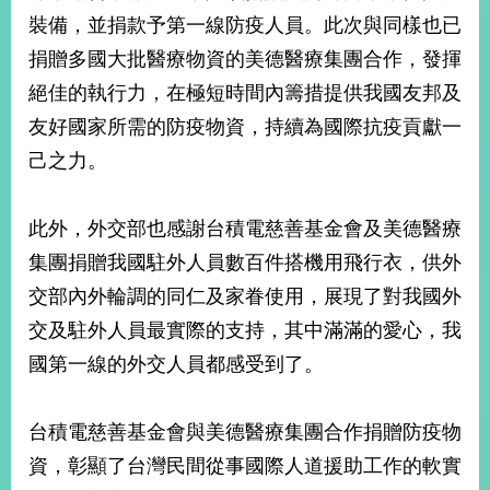
部
裝備，並捐款予第一線防疫人員。此次與同樣也已
新
捐贈多國大批醫療物資的美德醫療集團合作，發揮
聞
絕佳的執行力，在極短時間內籌措提供我國友邦及
中
心
友好國家所需的防疫物資，持續為國際抗疫貢獻一
己之力。
外
交
資
此外，外交部也感謝台積電慈善基金會及美德醫療
訊
集團捐贈我國駐外人員數百件搭機用飛行衣，供外
國
交部內外輪調的同仁及家眷使用，展現了對我國外
家
交及駐外人員最實際的支持，其中滿滿的愛心，我
與
地
國第一線的外交人員都感受到了。
區
台積電慈善基金會與美德醫療集團合作捐贈防疫物
國
際
資，彰顯了台灣民間從事國際人道援助工作的軟實
傳