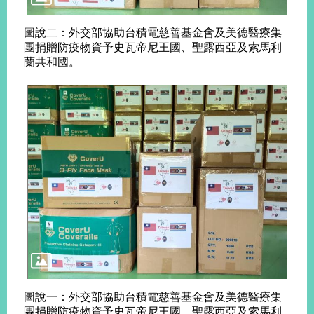
圖說二：外交部協助台積電慈善基金會及美德醫療集
旅
部
粉
團捐贈防疫物資予史瓦帝尼王國、聖露西亞及索馬利
外
長
絲
國
信
專
蘭共和國。
人
箱
頁
急
難
救
LINE
助
Instagram
X平台
服
(原推特)
務
專
線
APP
YouTube
RSS
政
府
網
站
資
料
開
圖說一：外交部協助台積電慈善基金會及美德醫療集
放
團捐贈防疫物資予史瓦帝尼王國、聖露西亞及索馬利
宣