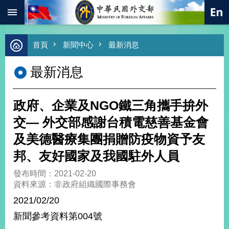
:::
跳到主要內容區塊
進
首頁
新聞中心
最新消息
階
搜
最新消息
尋
熱
門
政府、企業及NGO鐵三角攜手拚外
關
鍵
交— 外交部感謝台積電慈善基金會
字
及美德醫療集團捐贈防疫物資予友
總
合
邦、友好國家及我國駐外人員
外
交
發布時間：2021-02-20
資料來源：非政府組織國際事務會
價
值
2021/02/20
外
新聞參考資料第004號
交