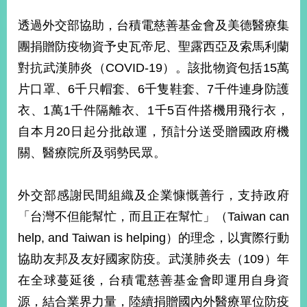
經
濟
透過外交部協助，台積電慈善基金會及美德醫療集
日
團捐贈防疫物資予史瓦帝尼、聖露西亞及索馬利蘭
不
落
對抗武漢肺炎（COVID-19）。該批物資包括15萬
國
片口罩、6千只帽套、6千隻鞋套、7千件連身防護
台
衣、1萬1千件隔離衣、1千5百件搭機用飛行衣，
海
和
自本月20日起分批啟運，預計分送受贈國政府機
平
關、醫療院所及弱勢民眾。
護
照
外交部感謝民間組織及企業慷慨善行，支持政府
回
「台灣不但能幫忙，而且正在幫忙」（Taiwan can
首
網
help, and Taiwan is helping）的理念，以實際行動
頁
站
協助友邦及友好國家防疫。武漢肺炎去（109）年
關
於
在全球蔓延後，台積電慈善基金會即運用自身資
導
本
源，結合業界力量，陸續捐贈國內外醫療單位防疫
覽