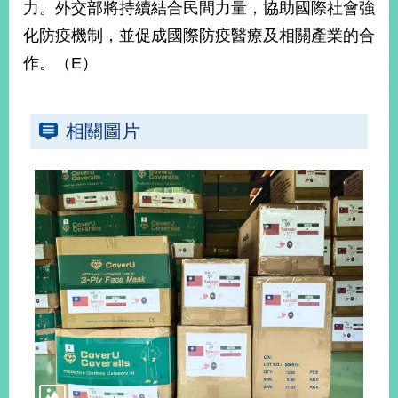
力。外交部將持續結合民間力量，協助國際社會強
播
化防疫機制，並促成國際防疫醫療及相關產業的合
政
作。（E）
府
資
訊
公
相關圖片
開
為
民
服
務
本
部
相
關
網
站