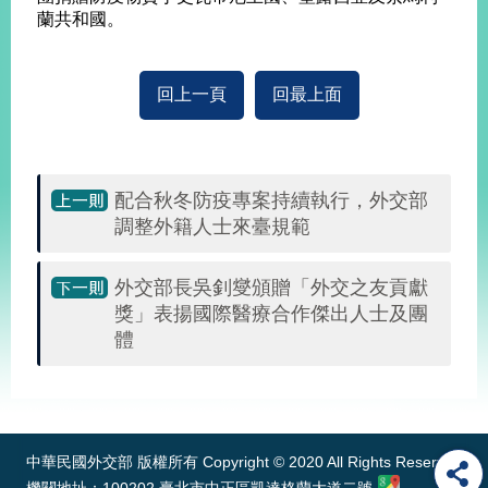
蘭共和國。
告
隱
私
回上一頁
回最上面
權
保
護
及
配合秋冬防疫專案持續執行，外交部
資
調整外籍人士來臺規範
訊
安
全
外交部長吳釗燮頒贈「外交之友貢獻
政
獎」表揚國際醫療合作傑出人士及團
策
體
無
:::
障
礙
網
站
中華民國外交部 版權所有 Copyright © 2020 All Rights Reserved
說