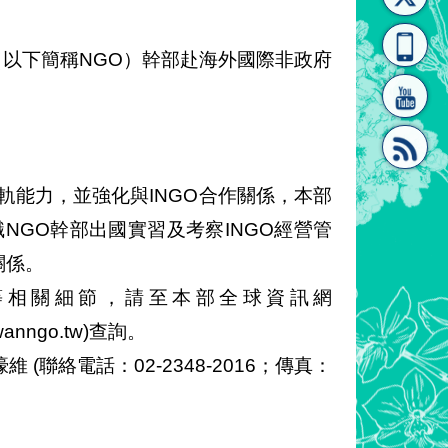
[連
覽
系"
（以下簡稱NGO）幹部赴海外國際非政府
軌能力，並強化與INGO合作關係，本部
結]"
[連
職NGO幹部出國實習及考察INGO經營管
關係。
等相關細節，請至本部全球資訊網
aiwanngo.tw)查詢。
聯絡電話：02-2348-2016；傳真：
結]"