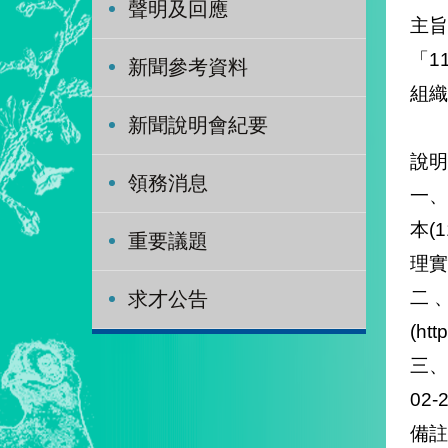
聲明及回應
主旨
「1
新聞參考資料
組織
新聞說明會紀要
說明
領務消息
一、
本(
重要議題
理實
二
求才公告
(ht
三、
02-
備註