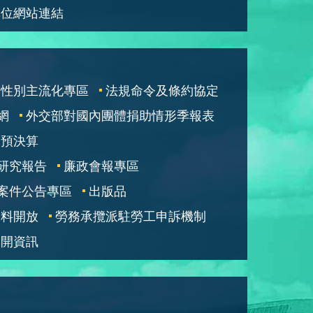
單位網站連結
性別主流化專區
法規命令及條約協定
網
外交部對國內團體捐助情形季報表
部預決算
研究報告
廉政會報專區
案件公告專區
出版品
資料開放
勞務承攬派駐勞工申訴機制
公開資訊