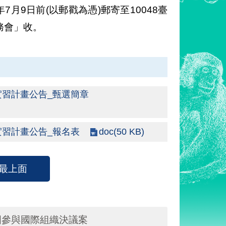
月9日前(以郵戳為憑)郵寄至10048臺
務會」收。
實習計畫公告_甄選簡章
doc(50 KB)
實習計畫公告_報名表
最上面
國參與國際組織決議案