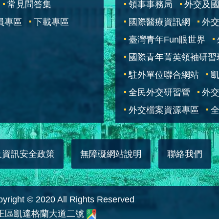
常見問答集
領事事務局
外交及
員專區
下載專區
國際醫療資訊網
外交
臺灣青年Fun眼世界
國際青年菁英領袖研習
駐外單位聯合網站
全民外交研習營
外
外交檔案資源專區
全
及資訊安全政策
無障礙網站說明
聯絡我們
 © 2020 All Rights Reserved
中正區凱達格蘭大道二號