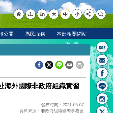
大
中
小
"回
"網
"英
訊公開
為民服務
本部相關網站
_
首頁
站導
文語
部赴海外國際非政府組織實習
發布時間：2021-05-07
資料來源：非政府組織國際事務會