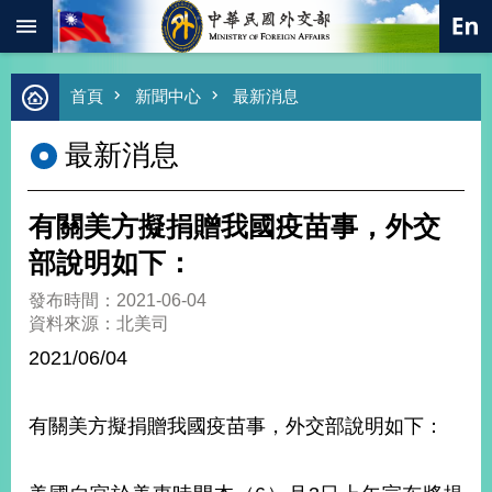
:::
跳到主要內容區塊
進
首頁
新聞中心
最新消息
階
搜
最新消息
尋
熱
門
有關美方擬捐贈我國疫苗事，外交
關
鍵
部說明如下：
字
發布時間：2021-06-04
總
資料來源：北美司
合
外
2021/06/04
交
價
有關美方擬捐贈我國疫苗事，外交部說明如下：
值
外
交