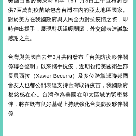
美國白宮於美東時間本（6）月3日上午宣布將提
經
供7百萬劑疫苗給包含台灣在內的亞太地區國家。
濟
日
對於美方在我國政府與人民全力對抗疫情之際，即
不
落
時伸出援手，展現對我溫暖關懷，外交部表達誠摯
國
感謝之意。
台
海
和
台灣與美國自去年3月共同發布「台美防疫夥伴關
平
係聯合聲明」以來攜手抗疫，近期包括美國衛生部
護
長貝西拉（Xavier Becerra）及多位跨黨派聯邦國
照
會友人也都公開表達支持台灣取得疫苗，我國政府
回
都銘感在心。台灣作為美國在印太區域的緊密夥
首
網
伴，將在既有良好基礎上持續強化台美防疫夥伴關
頁
站
係。
關
於
導
本
----------------
覽