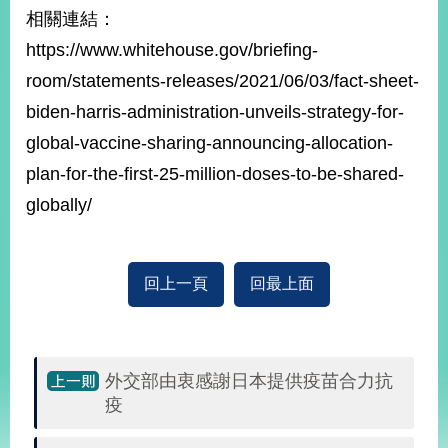
部
相關連結：
新
https://www.whitehouse.gov/briefing-
聞
room/statements-releases/2021/06/03/fact-sheet-
中
心
biden-harris-administration-unveils-strategy-for-
global-vaccine-sharing-announcing-allocation-
外
plan-for-the-first-25-million-doses-to-be-shared-
交
資
globally/
訊
國
回上一頁
回最上面
家
與
地
區
外交部由衷感謝日本提供疫苗合力抗
國
疫
際
傳