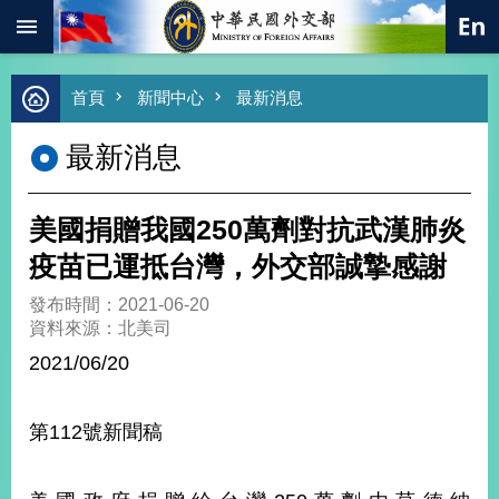
:::
跳到主要內容區塊
進
首頁
新聞中心
最新消息
階
搜
最新消息
尋
熱
門
美國捐贈我國250萬劑對抗武漢肺炎
關
鍵
疫苗已運抵台灣，外交部誠摯感謝
字
發布時間：2021-06-20
總
資料來源：北美司
合
外
2021/06/20
交
價
第112號新聞稿
值
外
交