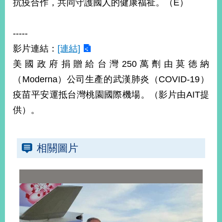
抗疫合作，共同守護國人的健康福祉。（E）
播
政
-----
府
影片連結：
[連結]
資
訊
美國政府捐贈給台灣250萬劑由莫徳納
公
（Moderna）公司生產的武漢肺炎（COVID-19）
開
疫苗平安運抵台灣桃園國際機場。（影片由AIT提
為
供）。
民
服
務
相關圖片
本
部
相
關
網
站