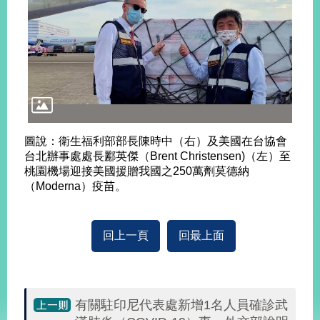
旅
部
粉
外
長
絲
國
信
專
人
箱
頁
急
難
救
LINE
助
Instagram
X平台
服
(原推特)
務
專
線
圖說：衛生福利部部長陳時中（右）及美國在台協會
台北辦事處處長酈英傑（Brent Christensen)（左）至
APP
YouTube
RSS
桃園機場迎接美國援贈我國之250萬劑莫德納
（Moderna）疫苗。
政
府
網
回上一頁
回最上面
站
資
料
開
放
有關駐印尼代表處新增1名人員確診武
宣