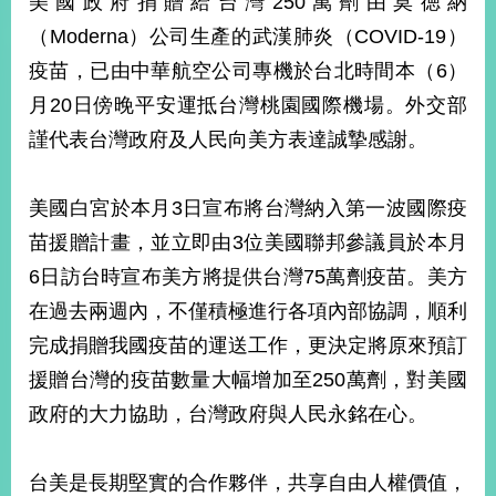
美國政府捐贈給台灣250萬劑由莫徳納
經
（Moderna）公司生產的武漢肺炎（COVID-19）
濟
日
疫苗，已由中華航空公司專機於台北時間本（6）
不
落
月20日傍晚平安運抵台灣桃園國際機場。外交部
國
謹代表台灣政府及人民向美方表達誠摯感謝。
台
海
和
美國白宮於本月3日宣布將台灣納入第一波國際疫
平
苗援贈計畫，並立即由3位美國聯邦參議員於本月
護
6日訪台時宣布美方將提供台灣75萬劑疫苗。美方
照
在過去兩週內，不僅積極進行各項內部協調，順利
回
完成捐贈我國疫苗的運送工作，更決定將原來預訂
首
網
援贈台灣的疫苗數量大幅增加至250萬劑，對美國
頁
站
政府的大力協助，台灣政府與人民永銘在心。
關
於
導
本
台美是長期堅實的合作夥伴，共享自由人權價值，
覽