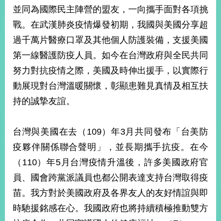
部
並同為國際民主陣營的盟友，一向攜手面對各項挑
新
戰。在武漢肺炎疫情爆發初期，我國與美國分享超
聞
過千萬片醫療口罩及其他個人防護裝備，支援美國
中
心
第一線醫護防疫人員。如今在台灣政府與全民共同
努力對抗疫情之際，美國及時伸出援手，以實際行
外
動展現對台灣溫暖關懷，彰顯患難見真情及相互扶
交
資
持的誠摯友誼。
訊
國
台灣與美國在去（109）年3月共同發布「台美防
家
疫夥伴關係聯合聲明」，並長期攜手抗疫。在今
與
（110）年5月台灣疫情升溫後，許多美國政府官
地
區
員、國會跨黨派議員也都公開表達支持台灣取得疫
苗。我方對於美國政府及各界友人的友好情誼與即
國
際
時馳援銘感在心。我國政府也將持續積極推動雙方
傳