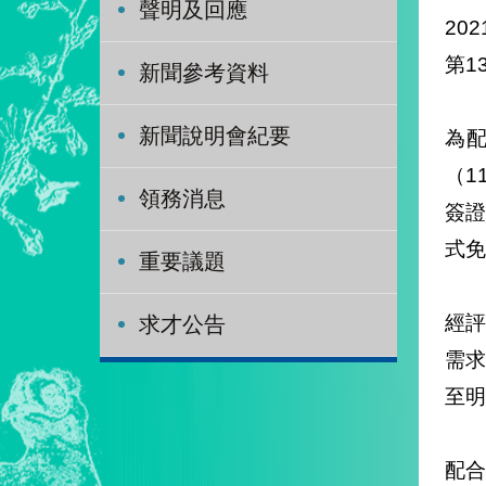
聲明及回應
202
第1
新聞參考資料
新聞說明會紀要
為
（1
領務消息
簽
式免
重要議題
經
求才公告
需
至明
配合