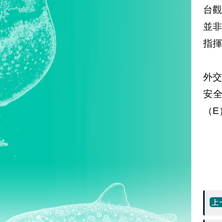
台
並
指揮
外
安
（E