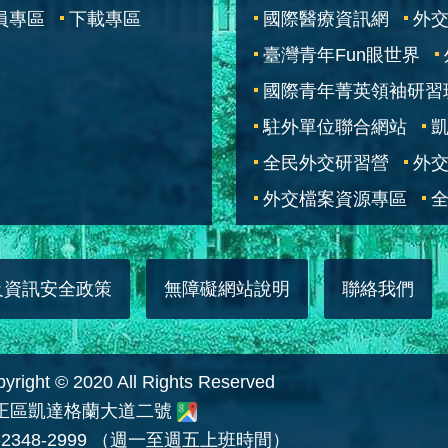
員專區
下載專區
國際醫療資訊網
外交
臺灣青年Fun眼世界
國際青年菁英領袖研習
駐外單位聯合網站
全民外交研習營
外
外交檔案資源專區
全
及資訊安全政策
無障礙網站說明
聯絡我們
 © 2020 All Rights Reserved
中正區凱達格蘭大道二號
2348-2999 （週一至週五上班時間）