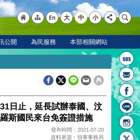
大
中
小
"回
"網
"英
訊公開
為民服務
本部相關網站
_
首頁
站導
文語
7月31日止，延長試辦泰國、汶
羅斯國民來台免簽證措施
發布時間：2021-07-20
資料來源：領事事務局