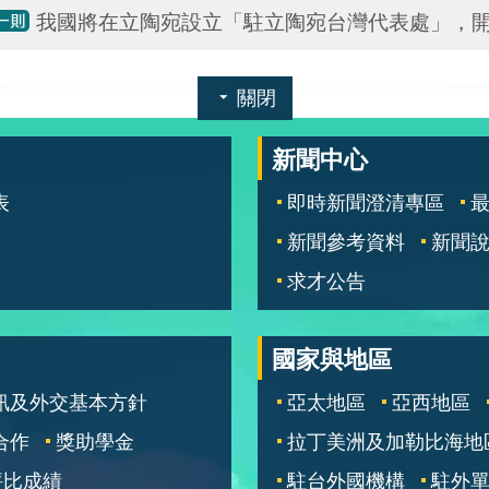
我國將在立陶宛設立「駐立陶宛台灣代表處」，
關閉
新聞中心
表
即時新聞澄清專區
新聞參考資料
新聞
求才公告
國家與地區
訊及外交基本方針
亞太地區
亞西地區
合作
獎助學金
拉丁美洲及加勒比海地
評比成績
駐台外國機構
駐外