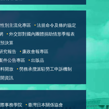
性別主流化專區
法規命令及條約協定
網
外交部對國內團體捐助情形季報表
部預決算
研究報告
廉政會報專區
案件公告專區
出版品
資料開放
勞務承攬派駐勞工申訴機制
公開資訊
國際事務學院
臺灣日本關係協會