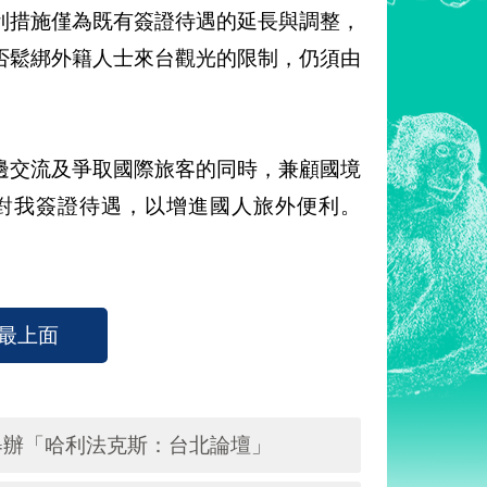
利措施僅為既有簽證待遇的延長與調整，
否鬆綁外籍人士來台觀光的限制，仍須由
邊交流及爭取國際旅客的同時，兼顧國境
對我簽證待遇，以增進國人旅外便利。
最上面
舉辦「哈利法克斯：台北論壇」