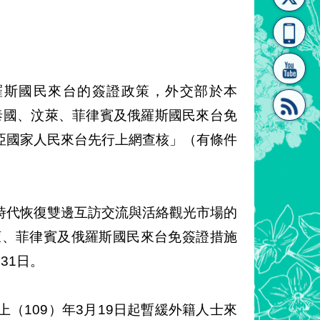
[連
覽
系"
羅斯國民來台的簽證政策，外交部於本
對泰國、汶萊、菲律賓及俄羅斯國民來台免
亞國家人民來台先行上網查核」（有條件
結]"
[連
時代恢復雙邊互訪交流與活絡觀光市場的
萊、菲律賓及俄羅斯國民來台免簽證措施
31日。
結]"
（109）年3月19日起暫緩外籍人士來