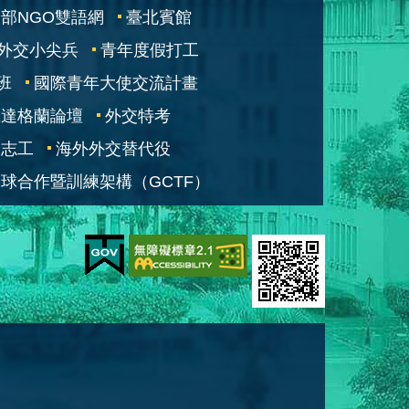
部NGO雙語網
臺北賓館
外交小尖兵
青年度假打工
班
國際青年大使交流計畫
凱達格蘭論壇
外交特考
交志工
海外外交替代役
球合作暨訓練架構（GCTF）