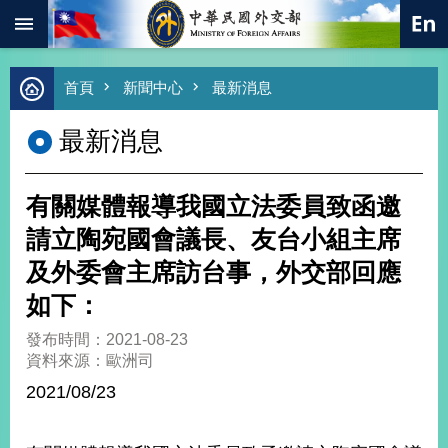
:::
跳到主要內容區塊
進
首頁
新聞中心
最新消息
階
搜
最新消息
尋
熱
門
有關媒體報導我國立法委員致函邀
關
鍵
請立陶宛國會議長、友台小組主席
字
及外委會主席訪台事，外交部回應
總
合
如下：
外
交
發布時間：2021-08-23
資料來源：歐洲司
價
值
2021/08/23
外
交