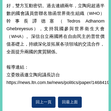
部
好，雙方互動密切。過去連續兩年，立陶宛超過半
新
數的國會議員曾聯名致函世界衛生組織（WHO）
聞
幹事長譚德塞（Tedros Adhanom
中
心
Ghebreyesus），支持我國參與世界衛生大會
（WHA）。深信台立兩國將在自由民主的普世價
外
值基礎上，持續深化並拓展各項領域的交流合作，
交
資
全面提升兩國的實質關係。
訊
國
報導連結：
家
立委致函邀立陶宛議長訪台
與
地
https://news.ltn.com.tw/news/politics/paper/1468419
區
國
回上一頁
回最上面
際
傳