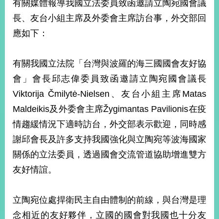
有關媒體報導我國立法委員致函邀請立陶宛國會議
經
濟
長、友台小組主席及外委會主席訪台事，外交部回
日
應如下：
不
落
國
有關我國立法院「台灣與波羅的海三國國會友好協
台
會」會長邱志偉委員致函邀請立陶宛國會議長
海
和
Viktorija Čmilytė-Nielsen、友台小組主席Matas
平
Maldeikis及外委會主席Žygimantas Pavilionis在疫
護
照
情趨緩情況下適時訪台，外交部表示歡迎，同時感
謝邱會長及許多支持我國強化與立陶宛等波海國家
回
關係的立法委員，透過國會交流管道協助增進雙方
首
網
友好情誼。
頁
站
關
於
立陶宛位處捍衛民主自由體制的前線，與台灣是理
導
本
念相近的友好夥伴，立國的國會對我國也十分友
覽