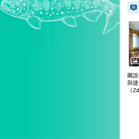
圖說
與捷
（Zd