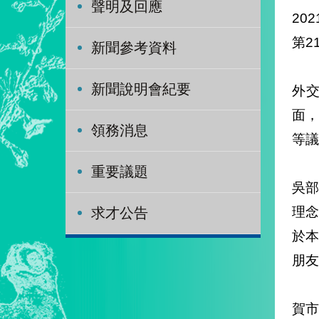
聲明及回應
202
第2
新聞參考資料
新聞說明會紀要
外交
面
領務消息
等議
重要議題
吳
理
求才公告
於本
朋友
賀