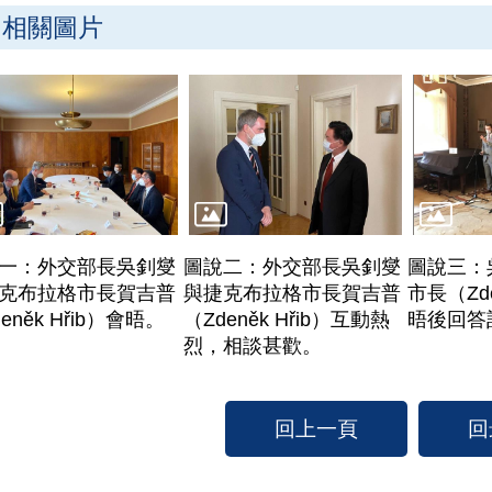
相關圖片
一：外交部長吳釗燮
圖說二：外交部長吳釗燮
圖說三：
克布拉格市長賀吉普
與捷克布拉格市長賀吉普
市長（Zde
eněk Hřib）會晤。
（Zdeněk Hřib）互動熱
晤後回答
烈，相談甚歡。
回上一頁
回