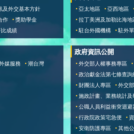
訊及外交基本方針
亞太地區
亞西地區
合作
獎助學金
拉丁美洲及加勒比海地
評比成績
駐台外國機構
駐外
政府資訊公開
外媒服務
潮台灣
外交部人權事務專區
政治獻金法第七條查詢
財團法人專區
外交
施政計畫、業務統計及
公職人員利益衝突迴避
行政院政策宅急便
安衛防護專區
其他