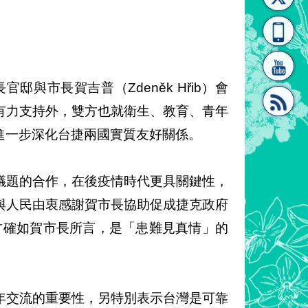
[連
覽
系"
與市長賀吉普（Zdeněk Hřib）會
有力支持外，雙方也就衛生、教育、青年
進一步深化台捷兩國實質友好關係。
結]"
[連
議題的合作，在後疫情時代更具關鍵性，
與人民由衷感謝賀市長協助促成捷克政府
雙方確如賀市長所言，是「患難見真情」的
結]"
年交流的重要性，另特別表示台灣是可靠