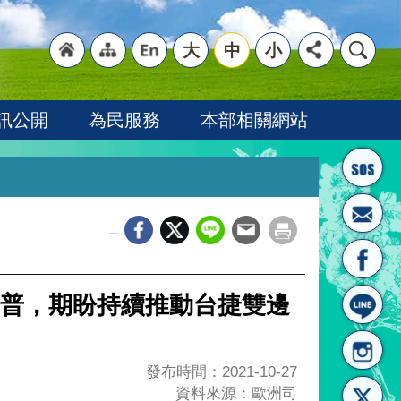
大
中
小
"回
"網
"英
訊公開
為民服務
本部相關網站
_
首頁
站導
文語
普，期盼持續推動台捷雙邊
發布時間：2021-10-27
資料來源：歐洲司