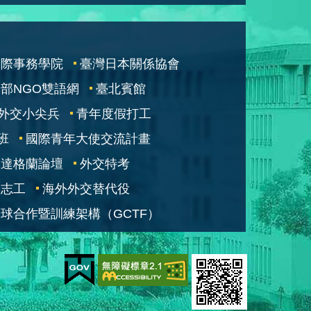
國際事務學院
臺灣日本關係協會
部NGO雙語網
臺北賓館
外交小尖兵
青年度假打工
班
國際青年大使交流計畫
凱達格蘭論壇
外交特考
交志工
海外外交替代役
球合作暨訓練架構（GCTF）