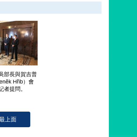
吳部長與賀吉普
něk Hřib）會
記者提問。
最上面