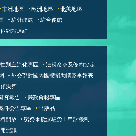
非洲地區
歐洲地區
北美地區
區
駐外館處
駐台使館
單位網站連結
性別主流化專區
法規命令及條約協定
網
外交部對國內團體捐助情形季報表
部預決算
研究報告
廉政會報專區
案件公告專區
出版品
資料開放
勞務承攬派駐勞工申訴機制
公開資訊