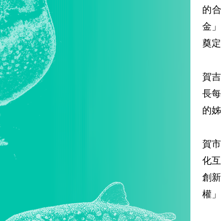
的
金
奠定
賀吉
長每
的姊
賀市
化
創
權」