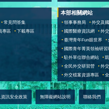
本部相關網站
常見問答集
領事事務局
外交及
員專區
下載專區
國際醫療資訊網
外交
臺灣青年Fun眼世界
國際青年菁英領袖研習
駐外單位聯合網站
全民外交研習營
外
外交檔案資源專區
全
及資訊安全政策
無障礙網站說明
聯絡我們