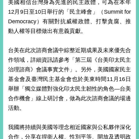
美國相信台灣身為先進的民主政體，可為在本年
播
12月9日至10日舉行的「民主峰會」（Summit for
政
Democracy）有關對抗威權政體、打擊貪腐、推
府
資
動人權等目標做出有意義貢獻。
訊
公
台美在此次諮商會議中綜整近期成果及未來優先合
開
作領域，詳細資訊請參考「第三屆《台美印太民主
為
治理諮商》會議事實文件」。另外，美國國家民主
民
服
基金會及臺灣民主基金會也於美東時間11月16日
務
舉辦「獨立媒體對強化印太民主韌性的角色—台美
合作機會」線上研討會，做為此次諮商會議的場邊
本
部
活動。
相
關
網
我國將持續與美國等理念相近國家與公私夥伴深化
站
合作，分享在捍衛人權、性別平等、開放及透明政