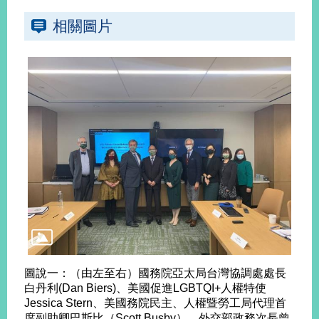
告
相關圖片
隱
私
權
保
護
及
資
訊
安
全
政
策
無
障
礙
圖說一：（由左至右）國務院亞太局台灣協調處處長
網
白丹利(Dan Biers)、美國促進LGBTQI+人權特使
站
Jessica Stern、美國務院民主、人權暨勞工局代理首
說
席副助卿巴斯比（Scott Busby）、外交部政務次長曾