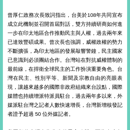
部
新
曾厚仁政務次長致詞指出，台美於108年共同宣布
聞
成立此機制並召開首屆對話，雙方持續研商如何進
中
心
一步在印太地區合作推動民主與人權，過去兩年來
已達致豐碩成果。曾次長也強調，威權政權的勢力
外
不斷擴張，為印太地區的發展敲響警鐘，民主國家
交
資
已意識到必須團結合作。台灣站在對抗威權體制的
訊
最前線，在捍衛全球民主的工作扮演重要角色。台
國
灣在民主、性別平等、新聞及宗教自由的亮眼表
家
現，讓越來越多的國際非政府組織來台設點，國際
與
地
媒體也持續增派特派員駐台，過去兩年多以來，外
區
媒派駐台灣之記者人數快速增長，台灣新增核發記
者證予超過 50 位外媒記者。
國
際
傳