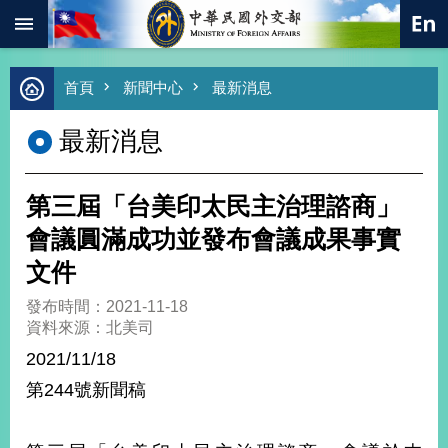
:::
跳到主要內容區塊
進
首頁
新聞中心
最新消息
階
搜
最新消息
尋
熱
門
第三屆「台美印太民主治理諮商」
關
鍵
會議圓滿成功並發布會議成果事實
字
文件
總
合
發布時間：2021-11-18
外
資料來源：北美司
交
2021/11/18
價
第244號新聞稿
值
外
交