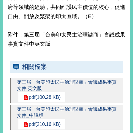
府等領域的經驗，共同維護民主價值的核心，促進
自由、開放及繁榮的印太區域。（E）
旅
部
粉
外
長
絲
國
信
專
人
箱
頁
急
附件：第三屆「台美印太民主治理諮商」會議成果
難
救
LINE
助
Instagram
X平台
事實文件中英文版
服
(原推特)
務
專
線
相關檔案
APP
YouTube
RSS
第三屆「台美印太民主治理諮商」會議成果事實
政
文件 英文版
府
網
pdf(100.28 KB)
站
資
第三屆「台美印太民主治理諮商」會議成果事實
料
文件_中譯版
開
pdf(210.16 KB)
放
宣