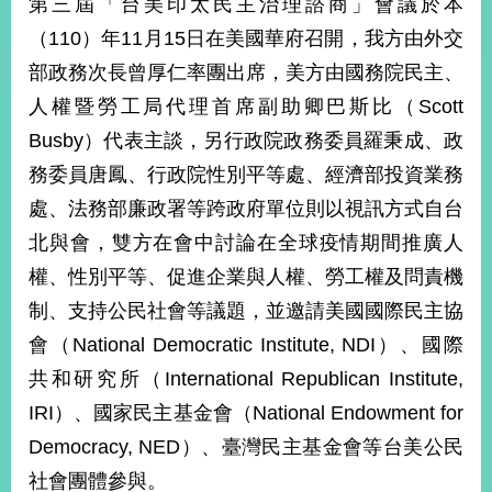
第三屆「台美印太民主治理諮商」會議於本
經
濟
（110）年11月15日在美國華府召開，我方由外交
日
部政務次長曾厚仁率團出席，美方由國務院民主、
不
落
人權暨勞工局代理首席副助卿巴斯比（Scott
國
Busby）代表主談，另行政院政務委員羅秉成、政
台
務委員唐鳳、行政院性別平等處、經濟部投資業務
海
和
處、法務部廉政署等跨政府單位則以視訊方式自台
平
北與會，雙方在會中討論在全球疫情期間推廣人
護
照
權、性別平等、促進企業與人權、勞工權及問責機
制、支持公民社會等議題，並邀請美國國際民主協
回
會（National Democratic Institute, NDI）、國際
首
網
共和研究所（International Republican Institute,
頁
站
IRI）、國家民主基金會（National Endowment for
關
Democracy, NED）、臺灣民主基金會等台美公民
於
導
本
社會團體參與。
覽