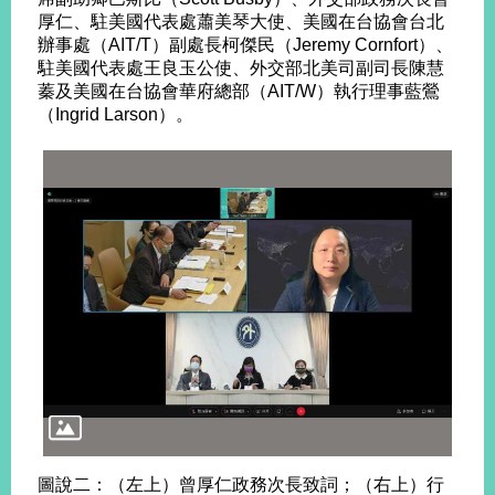
明
厚仁、駐美國代表處蕭美琴大使、美國在台協會台北
辦事處（AIT/T）副處長柯傑民（Jeremy Cornfort）、
駐美國代表處王良玉公使、外交部北美司副司長陳慧
聯
蓁及美國在台協會華府總部（AIT/W）執行理事藍鶯
絡
（Ingrid Larson）。
我
們
圖說二：（左上）曾厚仁政務次長致詞；（右上）行