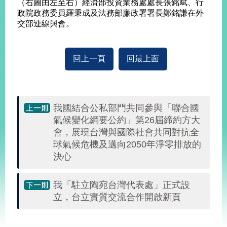
（右圖由左至右）經濟部投資業務處處長張銘斌、行
政院政務委員羅秉成及法務部廉政署署長鄭銘謙在外
交部連線與會。
回上一頁
回最上面
我國結合公私部門共同參與「聯合國
氣候變化綱要公約」第26屆締約方大
會，展現台灣與國際社會共同對抗全
球氣候危機及邁向2050年淨零排放的
決心
我「駐立陶宛台灣代表處」正式設
立，台立實質交流合作開啟新頁
:::