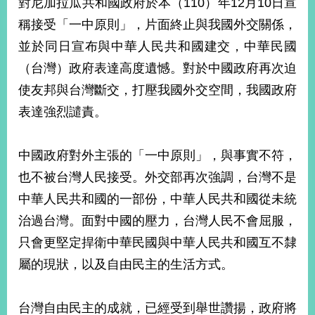
對尼加拉瓜共和國政府於本（110）年12月10日宣
經
濟
稱接受「一中原則」，片面終止與我國外交關係，
日
並於同日宣布與中華人民共和國建交，中華民國
不
落
（台灣）政府表達高度遺憾。對於中國政府再次迫
國
使友邦與台灣斷交，打壓我國外交空間，我國政府
台
表達強烈譴責。
海
和
平
中國政府對外主張的「一中原則」，與事實不符，
護
照
也不被台灣人民接受。外交部再次強調，台灣不是
中華人民共和國的一部份，中華人民共和國從未統
回
治過台灣。面對中國的壓力，台灣人民不會屈服，
首
網
只會更堅定捍衛中華民國與中華人民共和國互不隸
頁
站
屬的現狀，以及自由民主的生活方式。
關
於
導
本
台灣自由民主的成就，已經受到舉世讚揚，政府將
覽