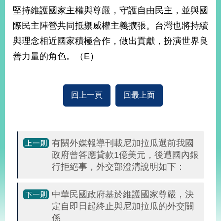
部
堅持維護國家主權與尊嚴，守護自由民主，並與國
新
際民主陣營共同抵禦威權主義擴張。台灣也將持續
聞
與理念相近國家積極合作，做出貢獻，扮演世界良
中
心
善力量的角色。（E）
外
交
回上一頁
回最上面
資
訊
國
家
有關外媒報導刊載尼加拉瓜選前我國
與
政府曾答應貸款1億美元，後遭國內銀
地
行拒絕事，外交部澄清說明如下：
區
中華民國政府基於維護國家尊嚴，決
國
際
定自即日起終止與尼加拉瓜的外交關
傳
係