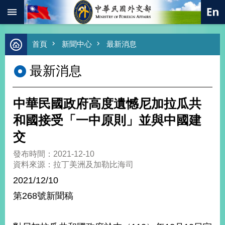
:::
跳到主要內容區塊
進
首頁
新聞中心
最新消息
階
搜
最新消息
尋
熱
門
中華民國政府高度遺憾尼加拉瓜共
關
鍵
和國接受「一中原則」並與中國建
字
交
總
合
發布時間：2021-12-10
外
資料來源：拉丁美洲及加勒比海司
交
2021/12/10
價
第268號新聞稿
值
外
交