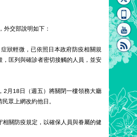
[連
覽
系"
事，外交部說明如下：
，症狀輕微，已依照日本政府防疫相關規
畫，匡列與確診者密切接觸的人員，並安
結]"
[連
2月18日（週五）將關閉一樓領務大廳
請民眾上網改約他日。
結]"
守相關防疫規定，以確保人員與眷屬的健