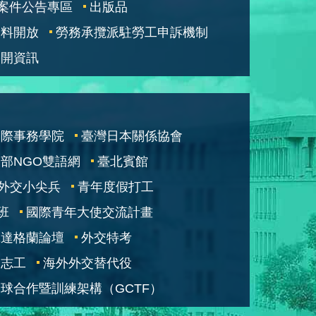
案件公告專區
出版品
資料開放
勞務承攬派駐勞工申訴機制
公開資訊
國際事務學院
臺灣日本關係協會
部NGO雙語網
臺北賓館
外交小尖兵
青年度假打工
班
國際青年大使交流計畫
凱達格蘭論壇
外交特考
交志工
海外外交替代役
球合作暨訓練架構（GCTF）