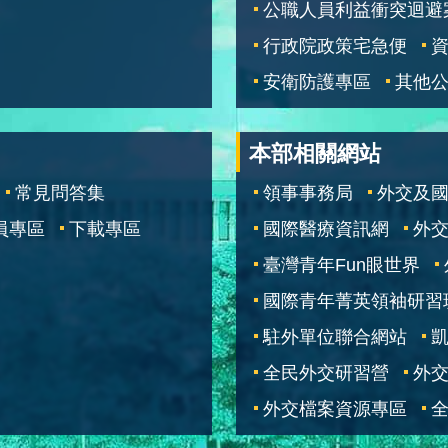
公職人員利益衝突迴避
行政院政策宅急便
安衛防護專區
其他
本部相關網站
常見問答集
領事事務局
外交及
員專區
下載專區
國際醫療資訊網
外交
臺灣青年Fun眼世界
國際青年菁英領袖研習
駐外單位聯合網站
全民外交研習營
外
外交檔案資源專區
全