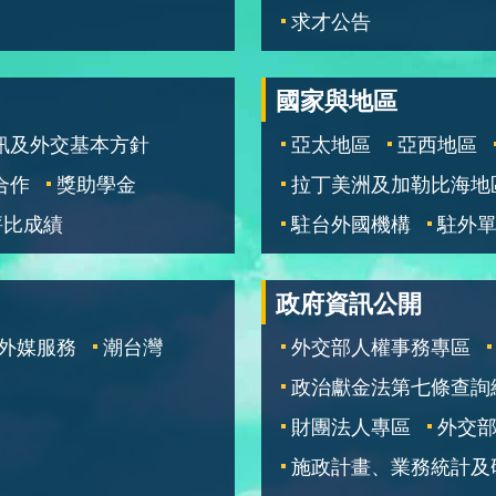
求才公告
國家與地區
訊及外交基本方針
亞太地區
亞西地區
合作
獎助學金
拉丁美洲及加勒比海地
評比成績
駐台外國機構
駐外
政府資訊公開
外媒服務
潮台灣
外交部人權事務專區
政治獻金法第七條查詢
財團法人專區
外交
施政計畫、業務統計及