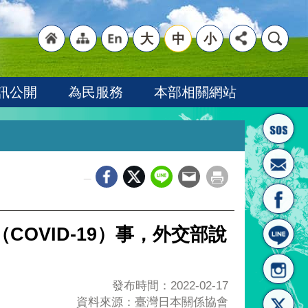
大
中
小
"回
"網
"英
訊公開
為民服務
本部相關網站
_
首頁
站導
文語
OVID-19）事，外交部說
發布時間：2022-02-17
資料來源：臺灣日本關係協會