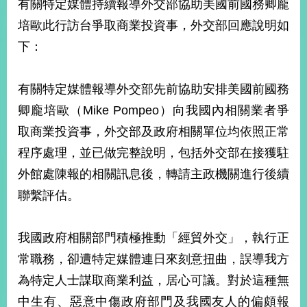
有關特定媒體持續報導外交部協助美國前國務卿龐
經
濟
培歐此行訪台爭取商業投資事，外交部回應說明如
日
下：
不
落
國
有關特定媒體報導外交部先前協助安排美國前國務
台
卿龐培歐（Mike Pompeo）向我國內相關業者爭
海
和
取商業投資事，外交部及政府相關單位均依照正常
平
程序處理，並已做完整說明，包括外交部在接獲駐
護
照
外館處陳報的相關訊息後，轉請主政機關進行後續
聯繫評估。
回
首
網
我國政府相關部門積極推動「經貿外交」，執行正
頁
站
常職務，卻遭特定媒體連日來刻意扭曲，誤導我方
關
於
為特定人士謀取商業利益，居心可議。對於這種無
導
本
中生有、惡意中傷政府部門及我國友人的偏頗報
覽