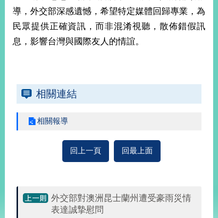
部
導，外交部深感遺憾，希望特定媒體回歸專業，為
新
民眾提供正確資訊，而非混淆視聽，散佈錯假訊
聞
息，影響台灣與國際友人的情誼。
中
心
外
交
相關連結
資
訊
相關報導
國
家
與
回上一頁
回最上面
地
區
國
外交部對澳洲昆士蘭州遭受豪雨災情
際
表達誠摯慰問
傳