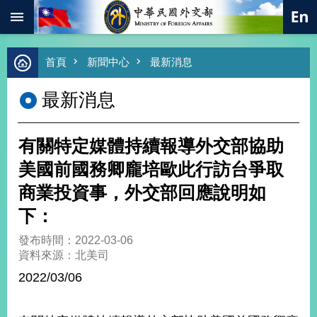
:::
跳到主要內容區塊
進
首頁
新聞中心
最新消息
階
搜
最新消息
尋
熱
門
有關特定媒體持續報導外交部協助
關
鍵
美國前國務卿龐培歐此行訪台爭取
字
商業投資事，外交部回應說明如
總
合
下：
外
交
發布時間：2022-03-06
資料來源：北美司
價
值
2022/03/06
外
交