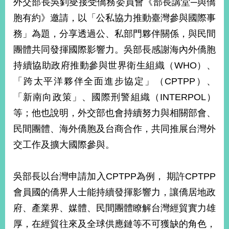
外交部長吳釗燮接受僑務委員會《部長講堂─與僑
經
濟
胞有約》邀請，以「公私協力推動臺灣參與國際事
日
務」為題，分享透過公、私部門夥伴關係，與民間
不
落
團體共同發揮國際影響力。吳部長感謝海內外僑胞
國
持續協助政府推動參與世界衛生組織（WHO）、
台
「跨太平洋夥伴全面進步協定」（CPTPP）、
海
和
「新南向政策」、國際刑警組織（INTERPOL）
平
等；他也說明，外交部也會持續努力與相關部會、
護
照
民間團體、海外僑胞及台商合作，共同推展台灣外
交工作及擴大國際參與。
回
首
網
吳部長以台灣申請加入CPTPP為例， 期許CPTPP
頁
站
會員國的僑界人士能持續發揮影響力，讓僑居地政
關
府、產業界、媒體、民間團體瞭解台灣經貿實力雄
於
導
本
厚，在經貿往來及全球供應鏈等不可獲缺的角色，
覽