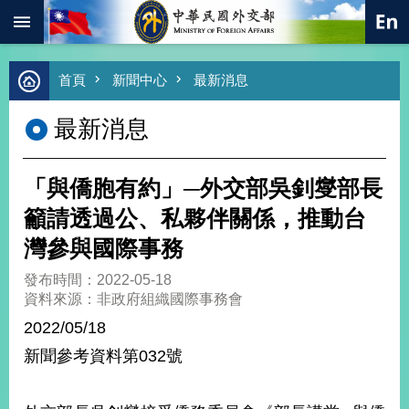
:::
跳到主要內容區塊
進
首頁
新聞中心
最新消息
階
搜
最新消息
尋
熱
門
「與僑胞有約」─外交部吳釗燮部長
關
鍵
籲請透過公、私夥伴關係，推動台
字
灣參與國際事務
總
合
發布時間：2022-05-18
外
資料來源：非政府組織國際事務會
交
2022/05/18
價
新聞參考資料第032號
值
外
交