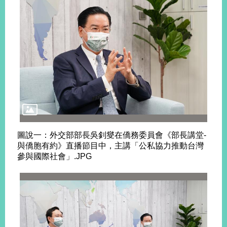
播
政
府
資
訊
公
開
為
民
服
圖說一：外交部部長吳釗燮在僑務委員會《部長講堂-
務
與僑胞有約》直播節目中，主講「公私協力推動台灣
參與國際社會」.JPG
本
部
相
關
網
站