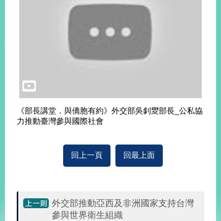
告
隱
私
權
保
護
及
資
訊
《部長講堂．與僑胞有約》外交部吳釗夑部長_公私協
安
力推動臺灣參與國際社會
全
政
策
回上一頁
回最上面
無
障
礙
網
外交部推動亞西及非洲國家支持台灣
站
參與世界衛生組織
說