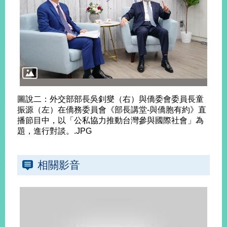
旅
部
粉
外
長
絲
國
信
專
人
箱
頁
急
難
救
LINE
助
Instagram
X平台
服
(原推特)
務
專
線
圖說二：外交部部長吳釗燮（右）與僑委會委員長童
振源（左）在僑務委員會《部長講堂-與僑胞有約》直
APP
YouTube
RSS
播節目中，以「公私協力推動台灣參與國際社會」為
題，進行對談。.JPG
政
府
網
相關影音
站
資
料
開
放
宣