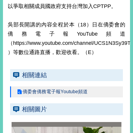
部
以爭取相關成員國政府支持台灣加入CPTPP。
新
聞
吳部長開講的內容全程於本（18）日在僑委會的
中
心
僑務電子報YouTube頻道
（https://www.youtube.com/channel/UCS1N3Sy39
外
）等數位通路直播，歡迎收看。（E）
交
資
訊
相關連結
國
家
與
僑委會僑務電子報Youtube頻道
地
區
相關圖片
國
際
傳