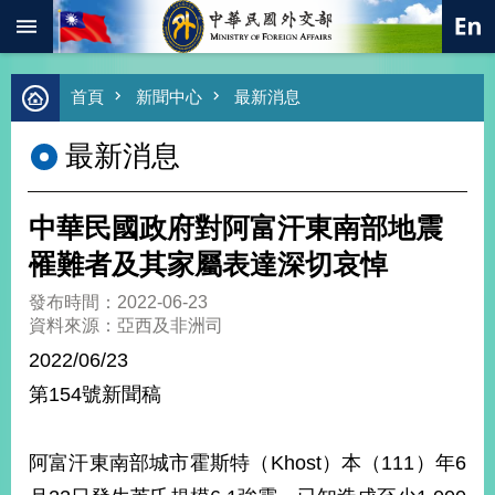
:::
跳到主要內容區塊
進
首頁
新聞中心
最新消息
階
搜
最新消息
尋
熱
門
中華民國政府對阿富汗東南部地震
關
鍵
罹難者及其家屬表達深切哀悼
字
發布時間：2022-06-23
總
資料來源：亞西及非洲司
合
外
2022/06/23
交
第154號新聞稿
價
值
外
阿富汗東南部城市霍斯特（Khost）本（111）年6
交