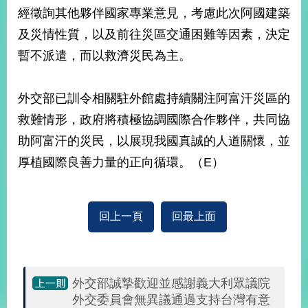
部
經徵詢其他夥伴國家專業意見，考慮此次阿國建築
新
及災情性質，以及前往災區交通困難等因素，決定
聞
暫不派遣，而以救濟災民為主。
中
心
外交部已訓令相關駐外館處持續關注阿富汗災區的
外
救難情形，政府將積極協調國際合作夥伴，共同協
交
資
助阿富汗的災民，以展現我國真誠的人道關懷，並
訊
厚植國際良善力量的正向循環。（E）
國
家
與
回上一頁
回最上面
地
區
國
外交部誠摯歡迎並感謝義大利眾議院
際
外交委員會無異議通過支持台灣有意
傳