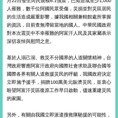
月22日發生芮氏規模6.1強震，已知造成至少1,000
經
人罹難，數千位阿國民眾受傷，災損並對災區居民
濟
日
的生活造成嚴重影響，據我國相關兼轄館處所掌握
不
落
的資訊，目前查無滯留當地的國人。中華民國政府
國
對本次震災中不幸罹難的阿富汗人民及其家屬表示
台
深切哀悼與慰問之意。
海
和
平
基於人溺己溺、救災不分國界的人道關懷精神，台
護
灣政府響應阿富汗政府向國際社會求助及聯合國等
照
國際各界有關人道救援災民的呼籲，我國政府決定
回
立即施予援手，捐贈100萬美元賑濟災民，並衷心
首
網
盼望阿富汗災區復原工作早日啟動，儘速重建災民
頁
站
的家園。
關
於
導
本
另外，有關由我國立即派遣搜救隊馳援的可能性，
覽